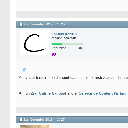
21st December 2012,
15:20
Consumatorul
Membru SeoPedia
Reputatie:
38
Am vazut temele free dar sunt cam simplute, testez acum daca pot f
Am un
Ziar Online
National
si ofer
Servicii de Content Writing
21st December 2012,
16:27