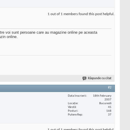
1 out of 1 members found this post helpful.
ntre voi sunt persoane care au magazine online pe aceasta
zin online.
Răspunde cu citat
#2
Data înscrierii
18th February
2007
Locaţie
Bucuresti
Vârstă
45
Posturi
168
Putere Rep
37
1 out of 1 members found this post helpful.