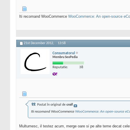
Iti recomand WooCommerce
WooCommerce: An open-source eCom
21st December 2012,
13:58
Consumatorul
Membru SeoPedia
Reputatie:
38
Postat în original de
croif
Iti recomand WooCommerce
WooCommerce: An open-source eCo
Multumesc, il testez acum, merge oare si pe alte teme decat cele p