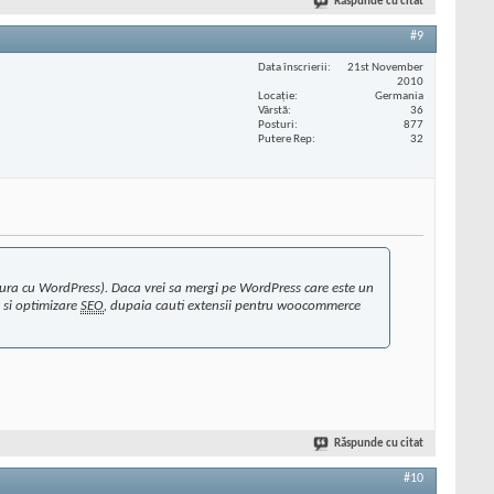
Răspunde cu citat
#9
Data înscrierii
21st November
2010
Locaţie
Germania
Vârstă
36
Posturi
877
Putere Rep
32
ura cu WordPress). Daca vrei sa mergi pe WordPress care este un
 si optimizare
SEO
, dupaia cauti extensii pentru woocommerce
Răspunde cu citat
#10