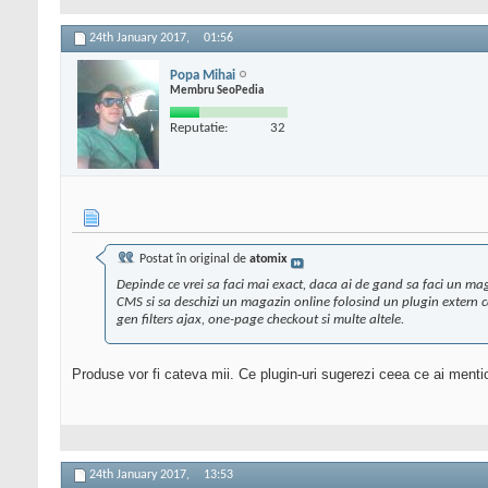
24th January 2017,
01:56
Popa Mihai
Membru SeoPedia
Reputatie:
32
Postat în original de
atomix
Depinde ce vrei sa faci mai exact, daca ai de gand sa faci un m
CMS si sa deschizi un magazin online folosind un plugin extern c
gen filters ajax, one-page checkout si multe altele.
Produse vor fi cateva mii. Ce plugin-uri sugerezi ceea ce ai men
24th January 2017,
13:53