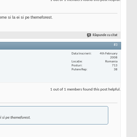
eme si la ei si pe themeforest.
Răspunde cu citat
#3
Data înscrierii
4th February
2008
Locaţie
Romania
Posturi
713
Putere Rep
38
1 out of 1 members found this post helpful.
ei si pe themeforest.