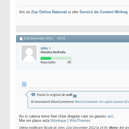
Am un
Ziar Online
National
si ofer
Servicii de Content Writing
21st December 2012,
14:53
John
Membru SeoPedia
Reputatie:
38
Postat în original de
croif
Iti recomand WooCommerce
WooCommerce: An open-source eCo
Au si cateva teme free chiar dragute care se gasesc
aici
.
Mie imi place asta
Wootique | WooThemes
Ultima modificare făcută de John; 21st December 2012 la
14:54
.
Motiv:
link gre