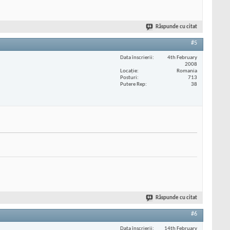
Răspunde cu citat
#5
Data înscrierii
4th February
2008
Locaţie
Romania
Posturi
713
Putere Rep
38
Răspunde cu citat
#6
Data înscrierii
14th February