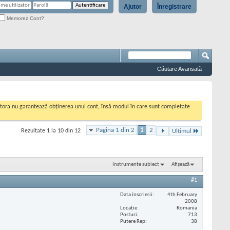
Ajutor
Înregistrare
Memorez Cont?
Căutare Avansată
cestora nu garantează obținerea unui cont, însă modul în care sunt completate
Pagina 1 din 2
1
2
Rezultate 1 la 10 din 12
Ultimul
Instrumente subiect
Afișează
#1
Data înscrierii
4th February
2008
Locaţie
Romania
Posturi
713
Putere Rep
38