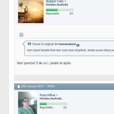
Bogdan Calin
Membru SeoPedia
Reputatie:
49
Postat în original de
Consumatorul
Am vazut temele free dar sunt cam simplute, testez acum daca pot f
Vezi punctul 3 de
aici
, poate te ajuta.
24th January 2017,
00:00
Popa Mihai
Membru SeoPedia
Reputatie:
32