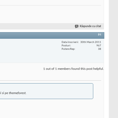
Răspunde cu citat
#4
Data înscrierii
30th March 2011
Posturi
967
Putere Rep
38
1 out of 1 members found this post helpful.
ei si pe themeforest.