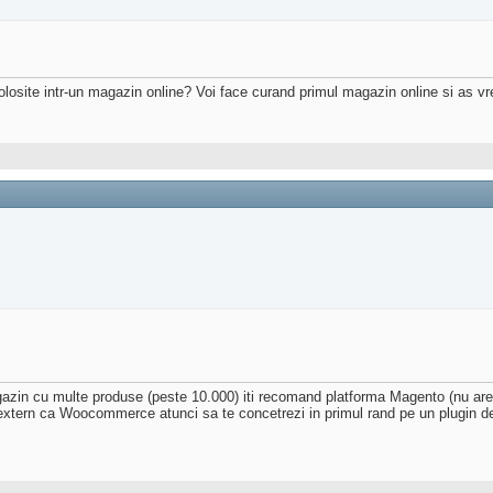
 folosite intr-un magazin online? Voi face curand primul magazin online si as 
agazin cu multe produse (peste 10.000) iti recomand platforma Magento (nu a
extern ca Woocommerce atunci sa te concetrezi in primul rand pe un plugin de