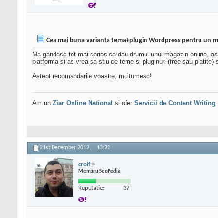
Cea mai buna varianta tema+plugin Wordpress pentru un m
Ma gandesc tot mai serios sa dau drumul unui magazin online, as 
platforma si as vrea sa stiu ce teme si pluginuri (free sau platite)
Astept recomandarile voastre, multumesc!
Am un
Ziar Online
National
si ofer
Servicii de Content Writing
21st December 2012,
13:22
croif
Membru SeoPedia
Reputatie:
37