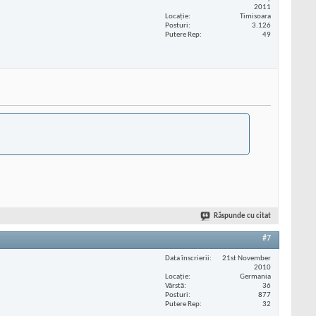
2011
Locaţie
Timisoara
Posturi
3.126
Putere Rep
49
Răspunde cu citat
#7
Data înscrierii
21st November
2010
Locaţie
Germania
Vârstă
36
Posturi
877
Putere Rep
32