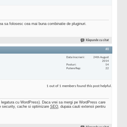
vrea sa folosesc cea mai buna combinatie de pluginuri.
Răspunde cu citat
#8
Data înscrierii
24th August
2014
Posturi
54
Putere Rep
22
1 out of 1 members found this post helpful.
re legatura cu WordPress). Daca vrei sa mergi pe WordPress care
 security, cache si optimizare
SEO
, dupaia cauti extensii pentru