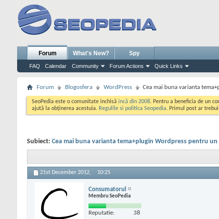
Forum
What's New?
Spy
FAQ
Calendar
Community
Forum Actions
Quick Links
Forum
Blogosfera
WordPress
Cea mai buna varianta tema+
SeoPedia este o comunitate inchisă
incă din 2008
. Pentru a beneficia de un c
ajută la obținerea acestuia.
Regulile si politica Seopedia
. Primul post ar trebu
Subiect:
Cea mai buna varianta tema+plugin Wordpress pentru un
21st December 2012,
10:25
Consumatorul
Membru SeoPedia
Reputatie:
38