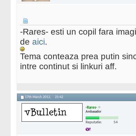
-Rares- esti un copil fara imag
de
aici
.
Tema conteaza prea putin since
intre continut si linkuri aff.
17th March 2012,
21:42
-Rares-
Ambasador
Reputatie:
54