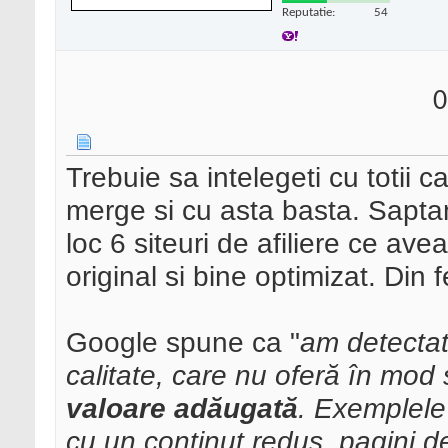
Reputatie:
54
0
Trebuie sa intelegeti cu totii 
merge si cu asta basta. Sapta
loc 6 siteuri de afiliere ce av
original si bine optimizat. Din 
Google spune ca "
am detectat
calitate, care nu oferă în mod 
valoare adăugată
. Exemplele 
cu un conținut redus, pagini de