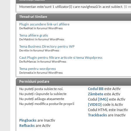
Momentan este/sunt 1 utilizator(i) care navighează în acest subiect.
(0 m
Thread-uri Similare
Plugin ascundere link-uri afiliere
De RedHat în forumul WordPress
Tema afiliere gratis
De Maldinii în forumul WordPress
Tema Business Directory pentru WP
De ntbv în forumul WordPress
Caut Plugin pentru filtrare articole si tema Wopdpress
De RoManiac în forumul WordPress
Tema pentru wordpress
De kmedia în forumul WordPress
Permisiuni postare
Nu puteţi
posta subiecte noi.
Codul BB
este
Activ
Nu puteţi
răspunde la subiecte
Zâmbete
este
Activ
Nu puteţi
adăuga ataşamente
Codul
[IMG]
este
Activ
Nu puteţi
modifica posturile proprii
[VIDEO]
code is
Activ
Codul HTML este
Inactiv
Trackbacks
are
Inactiv
Pingbacks
are
Inactiv
Refbacks
are
Activ