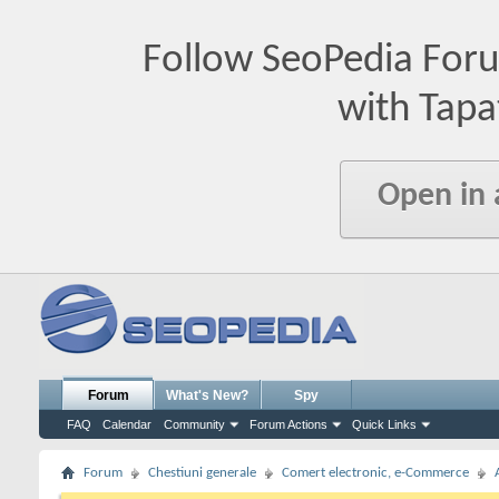
Follow SeoPedia For
with Tapa
Open in
Forum
What's New?
Spy
FAQ
Calendar
Community
Forum Actions
Quick Links
Forum
Chestiuni generale
Comert electronic, e-Commerce