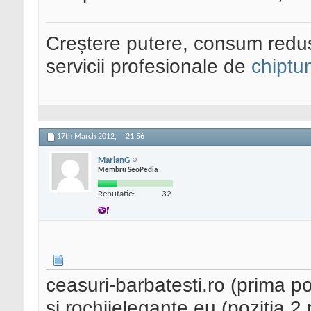
Creștere putere, consum redus
servicii profesionale de
chiptu
17th March 2012,
21:56
MarianG
Membru SeoPedia
Reputatie:
32
ceasuri-barbatesti.ro (prima poz
si rochiielegante.eu (pozitia 2