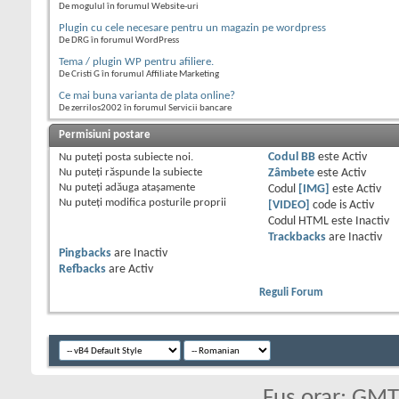
De mogulul în forumul Website-uri
Plugin cu cele necesare pentru un magazin pe wordpress
De DRG în forumul WordPress
Tema / plugin WP pentru afiliere.
De Cristi G în forumul Affiliate Marketing
Ce mai buna varianta de plata online?
De zerrilos2002 în forumul Servicii bancare
Permisiuni postare
Nu puteţi
posta subiecte noi.
Codul BB
este
Activ
Nu puteţi
răspunde la subiecte
Zâmbete
este
Activ
Nu puteţi
adăuga ataşamente
Codul
[IMG]
este
Activ
Nu puteţi
modifica posturile proprii
[VIDEO]
code is
Activ
Codul HTML este
Inactiv
Trackbacks
are
Inactiv
Pingbacks
are
Inactiv
Refbacks
are
Activ
Reguli Forum
Fus orar: GM