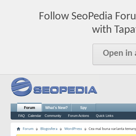
Follow SeoPedia For
with Tapa
Open in
Forum
What's New?
Spy
FAQ
Calendar
Community
Forum Actions
Quick Links
Forum
Blogosfera
WordPress
Cea mai buna varianta tema+