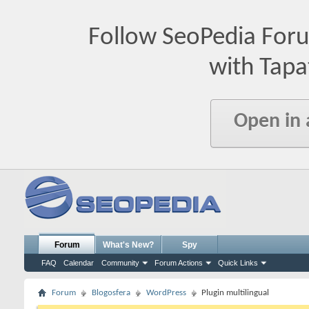
Follow SeoPedia For
with Tapa
Open in
Forum
What's New?
Spy
FAQ
Calendar
Community
Forum Actions
Quick Links
Forum
Blogosfera
WordPress
Plugin multilingual