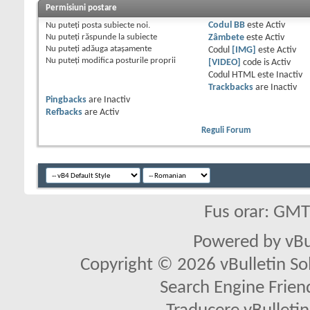
Permisiuni postare
Nu puteţi
posta subiecte noi.
Codul BB
este
Activ
Nu puteţi
răspunde la subiecte
Zâmbete
este
Activ
Nu puteţi
adăuga ataşamente
Codul
[IMG]
este
Activ
Nu puteţi
modifica posturile proprii
[VIDEO]
code is
Activ
Codul HTML este
Inactiv
Trackbacks
are
Inactiv
Pingbacks
are
Inactiv
Refbacks
are
Activ
Reguli Forum
Fus orar: GM
Powered by vBu
Copyright © 2026 vBulletin Solu
Search Engine Frien