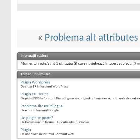
«
Problema alt attributes
Informații subiect
Momentan este/sunt 1 utilizator(i) care navighează în acest subiect.
(0 m
Thread-uri Similare
Plugin Wordpress
De ciuxy89 în forumul WordPress
Plugin sau script
De piciu1993 în forumul Discutii generale privind optimizarea si motoarele de cautar
Problema site multilingual
De emm în forumul Google
Un plugin se poate?
De Hetzenauer în forumul Discutii administrative
Plugin
De undoweb în forumul Continut web