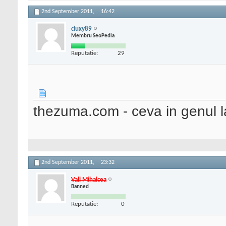
2nd September 2011,
16:42
ciuxy89
Membru SeoPedia
Reputatie:
29
thezuma.com - ceva in genul l
2nd September 2011,
23:32
Vali Mihalcea
Banned
Reputatie:
0