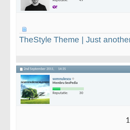
Reputatie:
49
TheStyle Theme | Just anothe
2nd September 2011,
14:35
somnulescu
Membru SeoPedia
Reputatie:
30
1