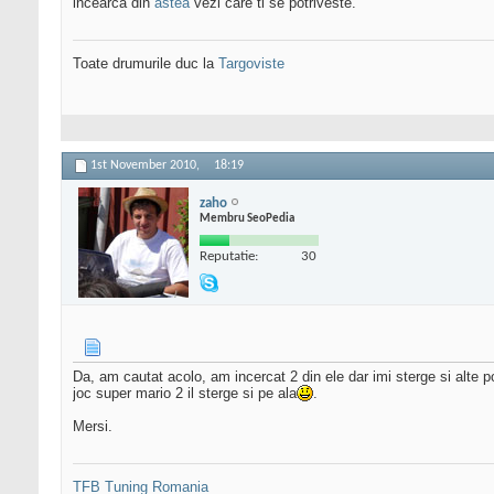
incearca din
astea
vezi care ti se potriveste.
Toate drumurile duc la
Targoviste
1st November 2010,
18:19
zaho
Membru SeoPedia
Reputatie:
30
Da, am cautat acolo, am incercat 2 din ele dar imi sterge si alte p
joc super mario 2 il sterge si pe ala
.
Mersi.
TFB Tuning Romania