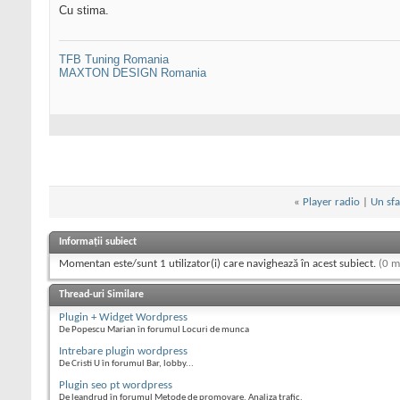
Cu stima.
TFB Tuning Romania
MAXTON DESIGN Romania
«
Player radio
|
Un sf
Informații subiect
Momentan este/sunt 1 utilizator(i) care navighează în acest subiect.
(0 m
Thread-uri Similare
Plugin + Widget Wordpress
De Popescu Marian în forumul Locuri de munca
Intrebare plugin wordpress
De Cristi U în forumul Bar, lobby...
Plugin seo pt wordpress
De leandrud în forumul Metode de promovare, Analiza trafic.