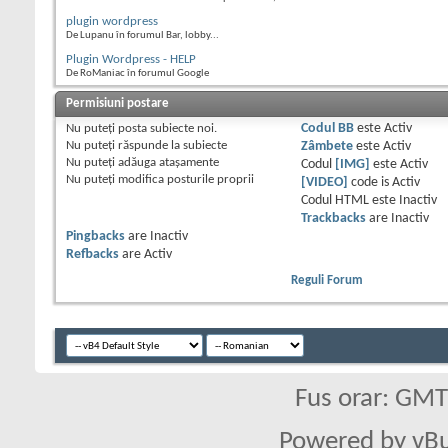
plugin wordpress
De Lupanu în forumul Bar, lobby...
Plugin Wordpress - HELP
De RoManiac în forumul Google
Permisiuni postare
Nu puteţi
posta subiecte noi.
Codul BB
este
Activ
Nu puteţi
răspunde la subiecte
Zâmbete
este
Activ
Nu puteţi
adăuga ataşamente
Codul
[IMG]
este
Activ
Nu puteţi
modifica posturile proprii
[VIDEO]
code is
Activ
Codul HTML este
Inactiv
Trackbacks
are
Inactiv
Pingbacks
are
Inactiv
Refbacks
are
Activ
Reguli Forum
Fus orar: GM
Powered by vBu