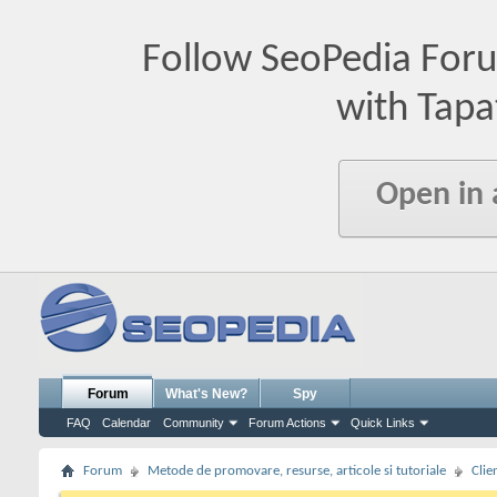
Follow SeoPedia For
with Tapa
Open in
Forum
What's New?
Spy
FAQ
Calendar
Community
Forum Actions
Quick Links
Forum
Metode de promovare, resurse, articole si tutoriale
Clie