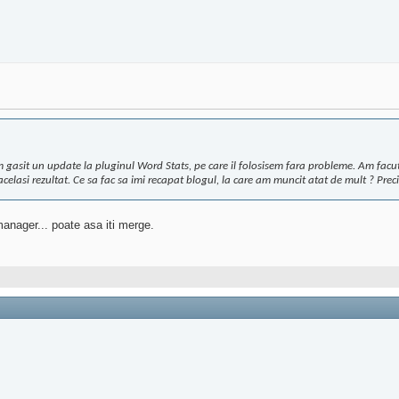
m gasit un update la pluginul Word Stats, pe care il folosisem fara probleme. Am facu
acelasi rezultat. Ce sa fac sa imi recapat blogul, la care am muncit atat de mult ? Prec
 manager... poate asa iti merge.