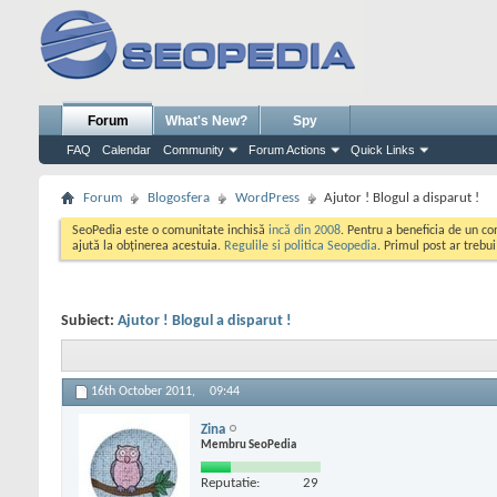
Forum
What's New?
Spy
FAQ
Calendar
Community
Forum Actions
Quick Links
Forum
Blogosfera
WordPress
Ajutor ! Blogul a disparut !
SeoPedia este o comunitate inchisă
incă din 2008
. Pentru a beneficia de un c
ajută la obținerea acestuia.
Regulile si politica Seopedia
. Primul post ar trebu
Subiect:
Ajutor ! Blogul a disparut !
16th October 2011,
09:44
Zina
Membru SeoPedia
Reputatie:
29