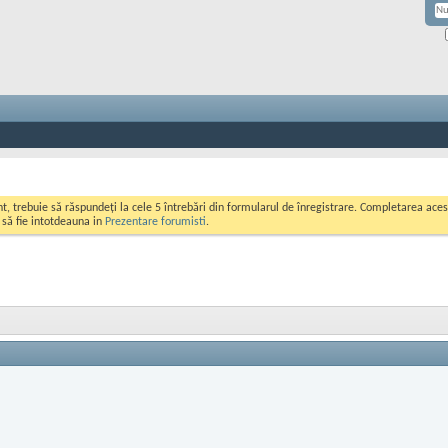
ont, trebuie să răspundeți la cele 5 întrebări din formularul de înregistrare. Completarea a
i să fie intotdeauna in
Prezentare forumisti
.