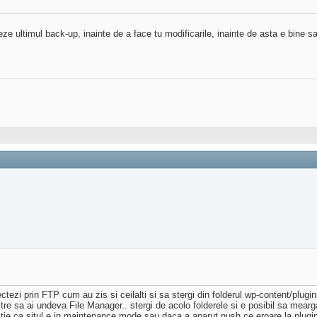
veze ultimul back-up, inainte de a face tu modificarile, inainte de asta e bine sa 
ectezi prin FTP cum au zis si ceilalti si sa stergi din folderul wp-content/plugin
tre sa ai undeva File Manager.. stergi de acolo folderele si e posibil sa mearg
ie ca situl e in maintenance mode sau daca a aparut nush ce eroare la plugin