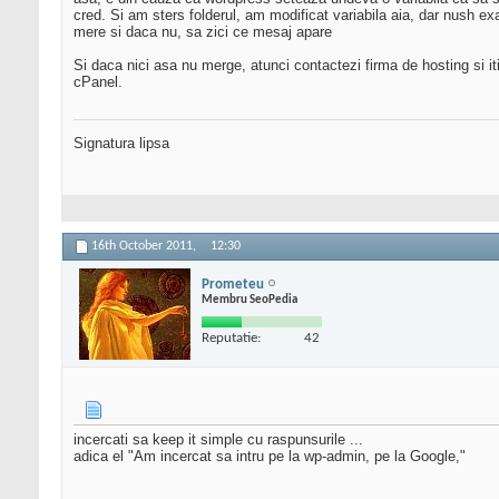
cred. Si am sters folderul, am modificat variabila aia, dar nush exa
mere si daca nu, sa zici ce mesaj apare
Si daca nici asa nu merge, atunci contactezi firma de hosting si iti 
cPanel.
Signatura lipsa
16th October 2011,
12:30
Prometeu
Membru SeoPedia
Reputatie:
42
incercati sa keep it simple cu raspunsurile ...
adica el "Am incercat sa intru pe la wp-admin, pe la Google,"