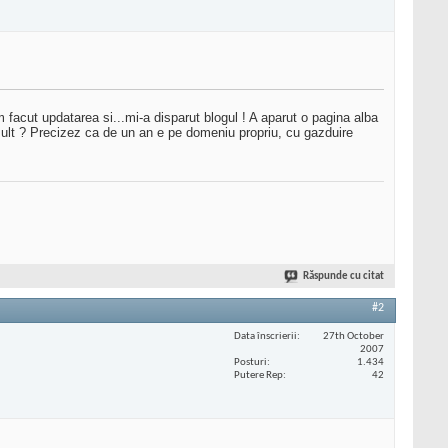
 facut updatarea si...mi-a disparut blogul ! A aparut o pagina alba
 mult ? Precizez ca de un an e pe domeniu propriu, cu gazduire
Răspunde cu citat
#2
Data înscrierii
27th October
2007
Posturi
1.434
Putere Rep
42