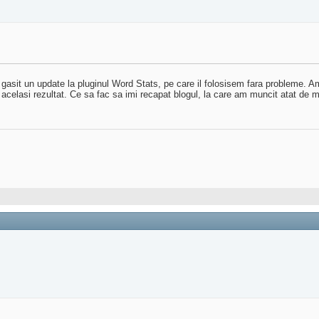
gasit un update la pluginul Word Stats, pe care il folosisem fara probleme. Am
ar acelasi rezultat. Ce sa fac sa imi recapat blogul, la care am muncit atat de