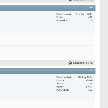
#4
Data înscrierii
2nd April 2011
Posturi
670
Putere Rep
0
Răspunde cu citat
#5
Data înscrierii
8th July 2006
Locaţie
Galati
Vârstă
49
Posturi
5.993
Putere Rep
103