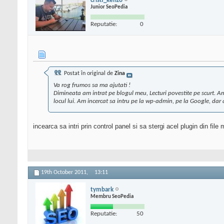
cristi_kenzo
Junior SeoPedia
Reputatie:
0
Postat în original de
Zina
Va rog frumos sa ma ajutati !
Dimineata am intrat pe blogul meu, Lecturi povestite pe scurt. A
locul lui. Am incercat sa intru pe la wp-admin, pe la Google, dar 
incearca sa intri prin control panel si sa stergi acel plugin din file
19th October 2011,
13:11
tymbark
Membru SeoPedia
Reputatie:
50