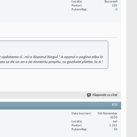
Locaţie
Bucuresti
Posturi
135
Putere Rep
0
t updatarea si...mi-a disparut blogul ! A aparut o pagina alba in
izez ca de un an e pe domeniu propriu, cu gazduire platita, la zi !
Răspunde cu citat
#10
Data înscrierii
5th November
2010
Locaţie
Iasi
Posturi
1.355
Putere Rep
50