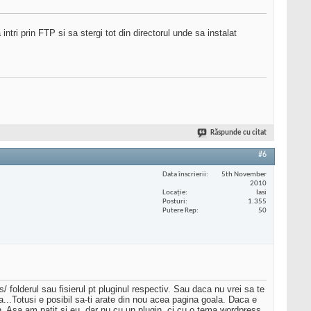
intri prin FTP si sa stergi tot din directorul unde sa instalat
Răspunde cu citat
#6
Data înscrierii
5th November
2010
Locaţie
Iasi
Posturi
1.355
Putere Rep
50
s/ folderul sau fisierul pt pluginul respectiv. Sau daca nu vrei sa te
a...Totusi e posibil sa-ti arate din nou acea pagina goala. Daca e
. Asa am patit si eu, dar nu cu un plugin, ci cu o tema wordpress