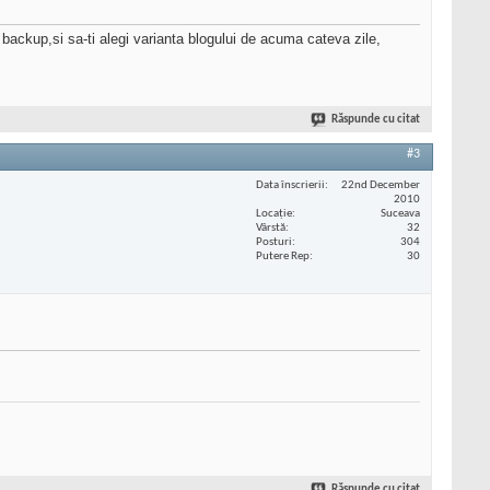
 backup,si sa-ti alegi varianta blogului de acuma cateva zile,
Răspunde cu citat
#3
Data înscrierii
22nd December
2010
Locaţie
Suceava
Vârstă
32
Posturi
304
Putere Rep
30
Răspunde cu citat