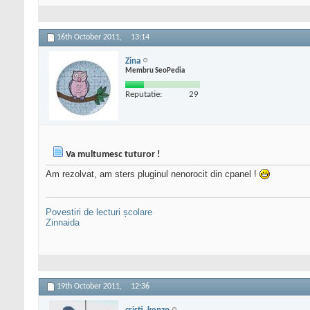
16th October 2011,
13:14
Zina
Membru SeoPedia
Reputatie:
29
Va multumesc tuturor !
Am rezolvat, am sters pluginul nenorocit din cpanel !
Povestiri de lecturi școlare
Zinnaida
19th October 2011,
12:36