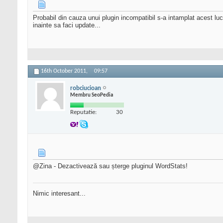
Probabil din cauza unui plugin incompatibil s-a intamplat acest luc
inainte sa faci update...
16th October 2011,
09:57
robciucioan
Membru SeoPedia
Reputatie:
30
@Zina - Dezactivează sau șterge pluginul WordStats!
Nimic interesant...