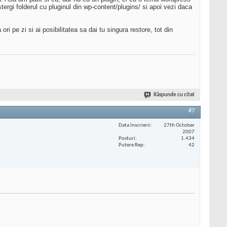
tergi folderul cu pluginul din wp-content/plugins/ si apoi vezi daca
ri pe zi si ai posibilitatea sa dai tu singura restore, tot din
Răspunde cu citat
#7
Data înscrierii
27th October
2007
Posturi
1.434
Putere Rep
42