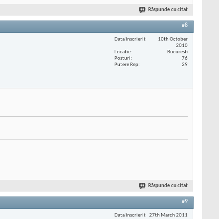
Răspunde cu citat
#8
Data înscrierii
10th October
2010
Locaţie
București
Posturi
76
Putere Rep
29
Răspunde cu citat
#9
Data înscrierii
27th March 2011