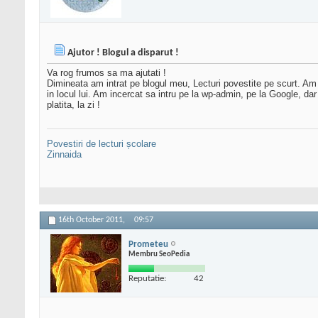
Ajutor ! Blogul a disparut !
Va rog frumos sa ma ajutati !
Dimineata am intrat pe blogul meu, Lecturi povestite pe scurt. Am 
in locul lui. Am incercat sa intru pe la wp-admin, pe la Google, d
platita, la zi !
Povestiri de lecturi școlare
Zinnaida
16th October 2011,
09:57
Prometeu
Membru SeoPedia
Reputatie:
42