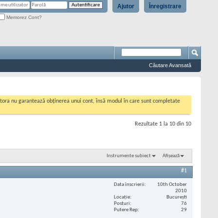
Ajutor
Înregistrare
Memorez Cont?
Căutare Avansată
cestora nu garantează obținerea unui cont, însă modul în care sunt completate
Rezultate 1 la 10 din 10
Instrumente subiect
Afișează
#1
Data înscrierii
10th October
2010
Locaţie
București
Posturi
76
Putere Rep
29