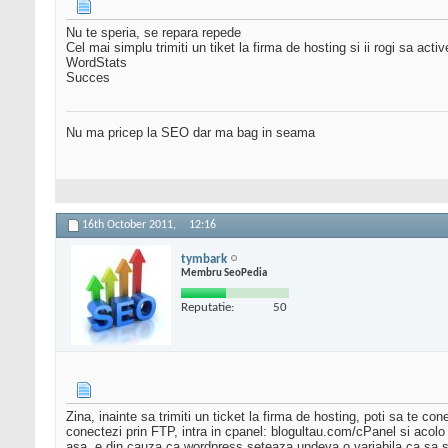
Nu te speria, se repara repede
Cel mai simplu trimiti un tiket la firma de hosting si ii rogi sa acti
WordStats
Succes
Nu ma pricep la SEO dar ma bag in seama
16th October 2011,
12:16
tymbark
Membru SeoPedia
Reputatie:
50
Zina, inainte sa trimiti un ticket la firma de hosting, poti sa te con
conectezi prin FTP, intra in cpanel: blogultau.com/cPanel si acolo 
asa, e din cauza ca wordpress seteaza undeva o variabila ca sa st