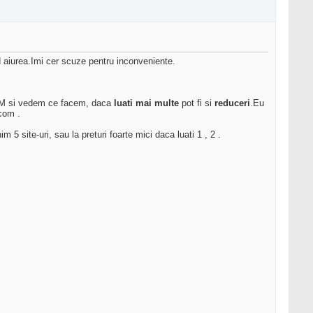
d aiurea.Imi cer scuze pentru inconveniente.
PM si vedem ce facem, daca
luati mai multe
pot fi si
reduceri
.Eu
.com .
m 5 site-uri, sau la preturi foarte mici daca luati 1 , 2 .