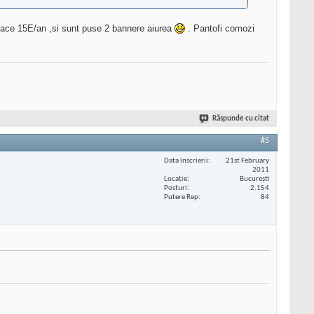
 face 15E/an ,si sunt puse 2 bannere aiurea
. Pantofi comozi
Răspunde cu citat
#5
Data înscrierii
21st February
2011
Locaţie
București
Posturi
2.154
Putere Rep
84