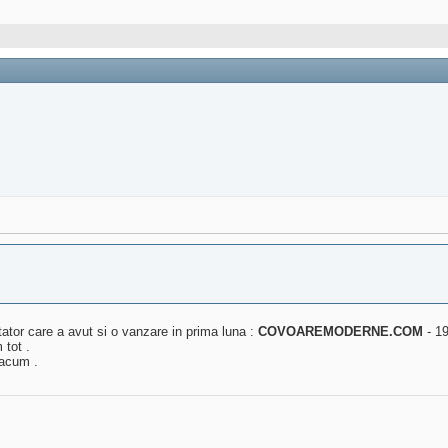
mitator care a avut si o vanzare in prima luna :
COVOAREMODERNE.COM
- 19
 tot .
acum .