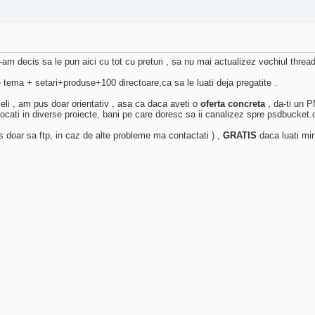
-am decis sa le pun aici cu tot cu preturi , sa nu mai actualizez vechiul threa
e tema + setari+produse+100 directoare,ca sa le luati deja pregatite .
eseli , am pus doar orientativ , asa ca daca aveti o
oferta concreta
, da-ti un 
ocati in diverse proiecte, bani pe care doresc sa ii canalizez spre psdbucket
es doar sa ftp, in caz de alte probleme ma contactati ) ,
GRATIS
daca luati mini