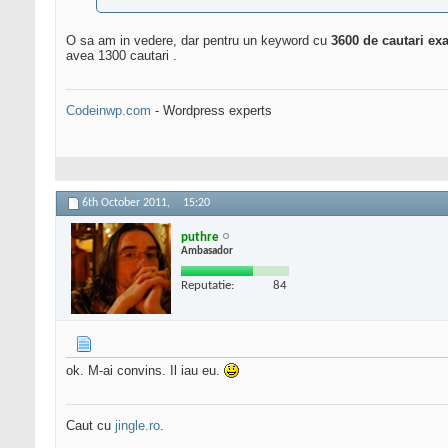
O sa am in vedere, dar pentru un keyword cu
3600 de cautari ex
avea 1300 cautari .
Codeinwp.com
- Wordpress experts
6th October 2011,
15:20
puthre
Ambasador
Reputatie:
84
ok. M-ai convins. Il iau eu.
Caut cu
jingle.ro
.