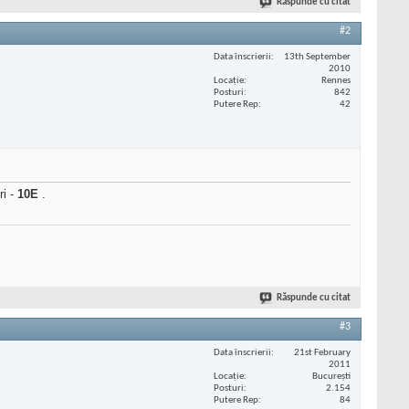
Răspunde cu citat
#2
Data înscrierii
13th September
2010
Locaţie
Rennes
Posturi
842
Putere Rep
42
ri -
10E
.
Răspunde cu citat
#3
Data înscrierii
21st February
2011
Locaţie
București
Posturi
2.154
Putere Rep
84