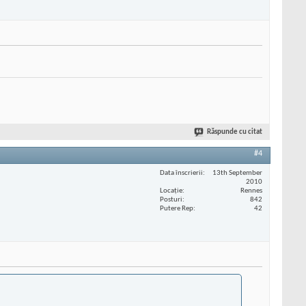
Răspunde cu citat
#4
Data înscrierii
13th September
2010
Locaţie
Rennes
Posturi
842
Putere Rep
42