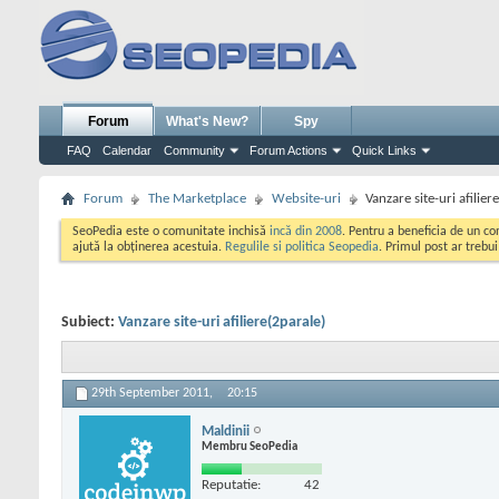
Forum
What's New?
Spy
FAQ
Calendar
Community
Forum Actions
Quick Links
Forum
The Marketplace
Website-uri
Vanzare site-uri afilier
SeoPedia este o comunitate inchisă
incă din 2008
. Pentru a beneficia de un c
ajută la obținerea acestuia.
Regulile si politica Seopedia
. Primul post ar trebu
Subiect:
Vanzare site-uri afiliere(2parale)
29th September 2011,
20:15
Maldinii
Membru SeoPedia
Reputatie:
42