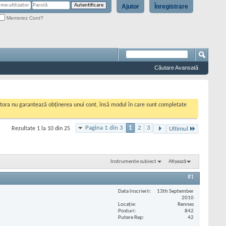
Ajutor
Înregistrare
Memorez Cont?
Căutare Avansată
cestora nu garantează obținerea unui cont, însă modul în care sunt completate
Pagina 1 din 3
1
2
3
Rezultate 1 la 10 din 25
Ultimul
Instrumente subiect
Afișează
#1
Data înscrierii
13th September
2010
Locaţie
Rennes
Posturi
842
Putere Rep
42