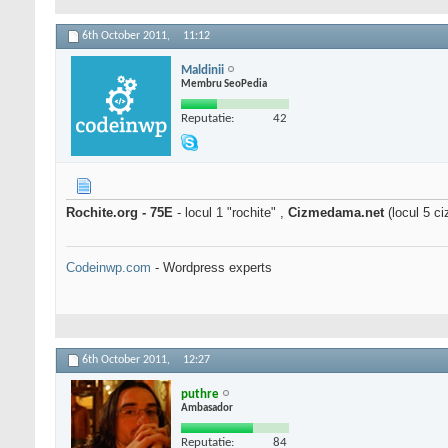
6th October 2011,
11:12
Maldinii
Membru SeoPedia
Reputatie:
42
Rochite.org - 75E
- locul 1 "rochite" ,
Cizmedama.net
(locul 5 ci
Codeinwp.com
- Wordpress experts
6th October 2011,
12:27
puthre
Ambasador
Reputatie:
84