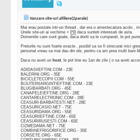
Vanzare site-uri afiliere(2parale)
Mai erau postate intr-un thread , dar era o amestecatura acolo , m
Unele site-uri ai vechime +
PR
daca sunteti interesati de asta.
Domeniile care sunt goale, daca doriti sa le cumparati, le pot pun
Preturile nu sunt foarte exacte , posibil sa se fi strecurat mici gr
personal vreau sa mai dau din ele, pentru ca am prea multi bani bl
Daca nu aveti un
host
, le pot tine eu 1an de zile ( o sa aveti acc
ADIDASIIEFTINI.COM - 23E
BALERINI.ORG - 35E
BICICLETECOPII.COM - 55E
BIJUTERIIARGINTIEFTINE.COM - 23E
BLUGIBARBATI.ORG - 45E
CANAPELEIEFTINE.ORG - 28E
CANTARELECTRONIC.COM - 28E
CEASURI-BARBATESTI.NET - 28E
CEASURICASIO.NET - 75E
CEASURIDAMA.ORG - 55E
CEASURIIEFTINE.COM - 65E
CEASURIRUSESTI.COM - 65E
CIZMEDAMA.NET - 75E
COMBINEFRIGORIFICE.ORG - 35E
CORSETE.ORG - 65E
CORTURICAMPING.COM - 35E