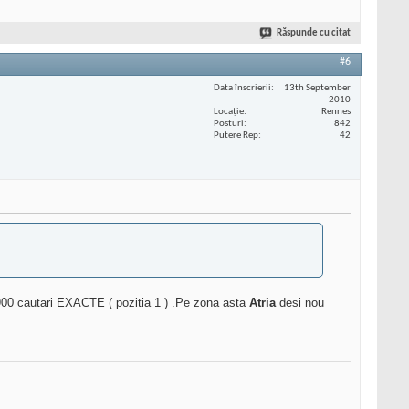
Răspunde cu citat
#6
Data înscrierii
13th September
2010
Locaţie
Rennes
Posturi
842
Putere Rep
42
00 cautari EXACTE ( pozitia 1 ) .Pe zona asta
Atria
desi nou