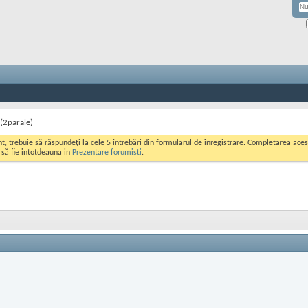
e(2parale)
ont, trebuie să răspundeți la cele 5 întrebări din formularul de înregistrare. Completarea a
i să fie intotdeauna in
Prezentare forumisti
.