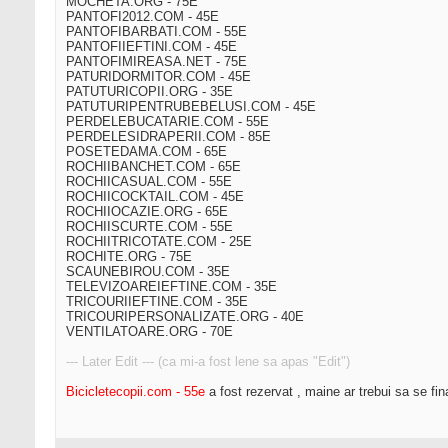
MOCHETA.ORG - 75E
PANTOFI2012.COM - 45E
PANTOFIBARBATI.COM - 55E
PANTOFIIEFTINI.COM - 45E
PANTOFIMIREASA.NET - 75E
PATURIDORMITOR.COM - 45E
PATUTURICOPII.ORG - 35E
PATUTURIPENTRUBEBELUSI.COM - 45E
PERDELEBUCATARIE.COM - 55E
PERDELESIDRAPERII.COM - 85E
POSETEDAMA.COM - 65E
ROCHIIBANCHET.COM - 65E
ROCHIICASUAL.COM - 55E
ROCHIICOCKTAIL.COM - 45E
ROCHIIOCAZIE.ORG - 65E
ROCHIISCURTE.COM - 55E
ROCHIITRICOTATE.COM - 25E
ROCHITE.ORG - 75E
SCAUNEBIROU.COM - 35E
TELEVIZOAREIEFTINE.COM - 35E
TRICOURIIEFTINE.COM - 35E
TRICOURIPERSONALIZATE.ORG - 40E
VENTILATOARE.ORG - 70E
--- Later Edit --- (ca mi-a fost lene sa apas "Edit")
Bicicletecopii.com - 55e
a fost rezervat , maine ar trebui sa se fin