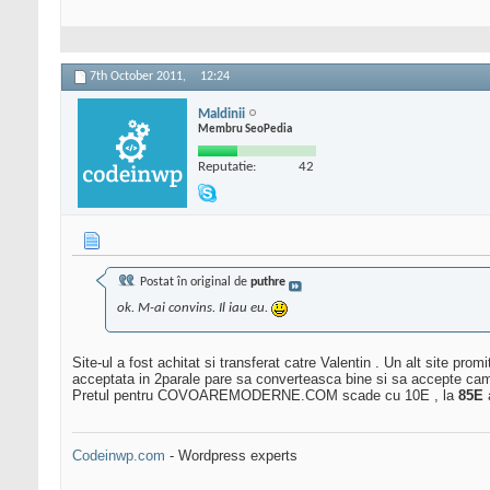
7th October 2011,
12:24
Maldinii
Membru SeoPedia
Reputatie:
42
Postat în original de
puthre
ok. M-ai convins. Il iau eu.
Site-ul a fost achitat si transferat catre Valentin . Un alt site pro
acceptata in 2parale pare sa converteasca bine si sa accepte cam
Pretul pentru COVOAREMODERNE.COM scade cu 10E , la
85E
Codeinwp.com
- Wordpress experts