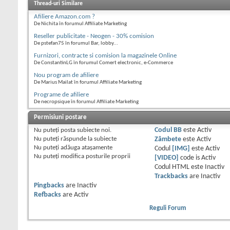
Thread-uri Similare
Afiliere Amazon.com ?
De Nichita în forumul Affiliate Marketing
Reseller publicitate - Neogen - 30% comision
De pstefan75 în forumul Bar, lobby...
Furnizori, contracte si comision la magazinele Online
De ConstantinLG în forumul Comert electronic, e-Commerce
Nou program de afiliere
De Marius Mailat în forumul Affiliate Marketing
Programe de afiliere
De necropsique în forumul Affiliate Marketing
Permisiuni postare
Nu puteţi
posta subiecte noi.
Codul BB
este
Activ
Nu puteţi
răspunde la subiecte
Zâmbete
este
Activ
Nu puteţi
adăuga ataşamente
Codul
[IMG]
este
Activ
Nu puteţi
modifica posturile proprii
[VIDEO]
code is
Activ
Codul HTML este
Inactiv
Trackbacks
are
Inactiv
Pingbacks
are
Inactiv
Refbacks
are
Activ
Reguli Forum