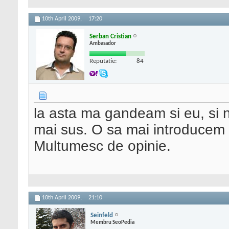
10th April 2009,
17:20
Serban Cristian
Ambasador
Reputatie:
84
la asta ma gandeam si eu, si n
mai sus. O sa mai introducem
Multumesc de opinie.
10th April 2009,
21:10
Seinfeld
Membru SeoPedia