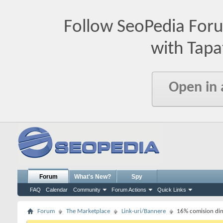
Follow SeoPedia For
with Tapa
Open in
Forum
What's New?
Spy
FAQ
Calendar
Community
Forum Actions
Quick Links
Forum
The Marketplace
Link-uri/Bannere
16% comision din 