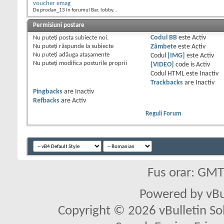
voucher emag
De prodan_13 în forumul Bar, lobby...
Permisiuni postare
Nu puteţi
posta subiecte noi.
Codul BB
este
Activ
Nu puteţi
răspunde la subiecte
Zâmbete
este
Activ
Nu puteţi
adăuga ataşamente
Codul
[IMG]
este
Activ
Nu puteţi
modifica posturile proprii
[VIDEO]
code is
Activ
Codul HTML este
Inactiv
Trackbacks
are
Inactiv
Pingbacks
are
Inactiv
Refbacks
are
Activ
Reguli Forum
Fus orar: GM
Powered by vBu
Copyright © 2026 vBulletin Solu