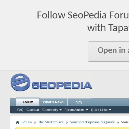
Follow SeoPedia For
with Tapa
Open in
Forum
What's New?
Spy
FAQ
Calendar
Community
Forum Actions
Quick Links
Forum
The Marketplace
Vouchere/Cupoane Magazine
Vouc