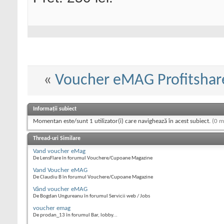
«
Voucher eMAG Profitshare
Informații subiect
Momentan este/sunt 1 utilizator(i) care navighează în acest subiect.
(0 m
Thread-uri Similare
Vand voucher eMag
De LensFlare în forumul Vouchere/Cupoane Magazine
Vand Voucher eMAG
De Claudiu B în forumul Vouchere/Cupoane Magazine
Vând voucher eMAG
De Bogdan Ungureanu în forumul Servicii web / Jobs
voucher emag
De prodan_13 în forumul Bar, lobby...