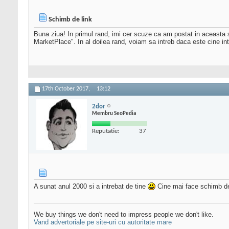
Schimb de link
Buna ziua! In primul rand, imi cer scuze ca am postat in aceasta
MarketPlace". In al doilea rand, voiam sa intreb daca este cine in
17th October 2017,
13:12
2dor
Membru SeoPedia
Reputatie:
37
A sunat anul 2000 si a intrebat de tine
Cine mai face schimb de
We buy things we don't need to impress people we don't like.
Vand advertoriale pe site-uri cu autoritate mare