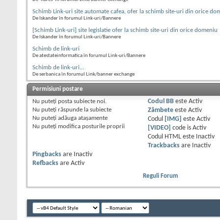
Schimb Link-uri site automate cafea, ofer la schimb site-uri din orice do
De Iskander în forumul Link-uri/Bannere
[Schimb Link-uri] site legislatie ofer la schimb site-uri din orice domeniu
De Iskander în forumul Link-uri/Bannere
Schimb de link-uri
De atestateinformatica în forumul Link-uri/Bannere
Schimb de link-uri...
De serbanica în forumul Link/banner exchange
Permisiuni postare
Nu puteţi
posta subiecte noi.
Codul BB
este
Activ
Nu puteţi
răspunde la subiecte
Zâmbete
este
Activ
Nu puteţi
adăuga ataşamente
Codul
[IMG]
este
Activ
Nu puteţi
modifica posturile proprii
[VIDEO]
code is
Activ
Codul HTML este
Inactiv
Trackbacks
are
Inactiv
Pingbacks
are
Inactiv
Refbacks
are
Activ
Reguli Forum