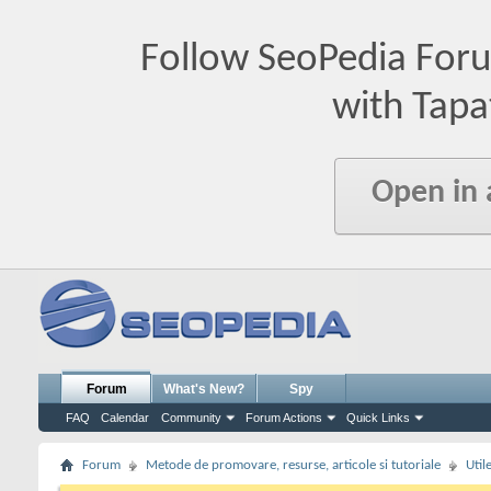
Follow SeoPedia For
with Tapa
Open in
Forum
What's New?
Spy
FAQ
Calendar
Community
Forum Actions
Quick Links
Forum
Metode de promovare, resurse, articole si tutoriale
Util