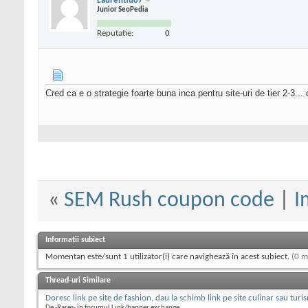
Laurentiu07
Junior SeoPedia
Reputatie:
0
Cred ca e o strategie foarte buna inca pentru site-uri de tier 2-3...
«
SEM Rush coupon code
|
I
Informații subiect
Momentan este/sunt 1 utilizator(i) care navighează în acest subiect.
(0 m
Thread-uri Similare
Doresc link pe site de fashion, dau la schimb link pe site culinar sau turi
De -Rares- în forumul Link/banner exchange