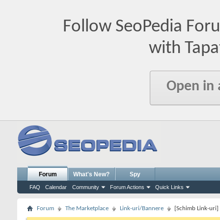
Follow SeoPedia For
with Tapa
Open in
Forum
What's New?
Spy
FAQ
Calendar
Community
Forum Actions
Quick Links
Forum
The Marketplace
Link-uri/Bannere
[Schimb Link-uri] 