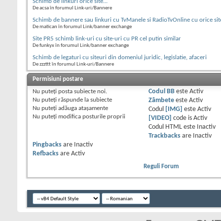
Schimb de linkuri orice site...
De acsa în forumul Link-uri/Bannere
Schimb de bannere sau linkuri cu TvManele si RadioTvOnline cu orice sit
De matican în forumul Link/banner exchange
Site PR5 schimb link-uri cu site-uri cu PR cel putin similar
De funkyx în forumul Link/banner exchange
Schimb de legaturi cu siteuri din domeniul juridic, legislatie, afaceri
De zzzttt în forumul Link-uri/Bannere
Permisiuni postare
Nu puteţi
posta subiecte noi.
Codul BB
este
Activ
Nu puteţi
răspunde la subiecte
Zâmbete
este
Activ
Nu puteţi
adăuga ataşamente
Codul
[IMG]
este
Activ
Nu puteţi
modifica posturile proprii
[VIDEO]
code is
Activ
Codul HTML este
Inactiv
Trackbacks
are
Inactiv
Pingbacks
are
Inactiv
Refbacks
are
Activ
Reguli Forum