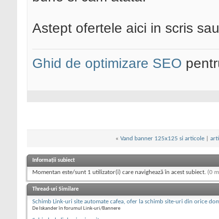
Astept ofertele aici in scris sa
Ghid de optimizare SEO
pentru
«
Vand banner 125x125 si articole
|
art
Informații subiect
Momentan este/sunt 1 utilizator(i) care navighează în acest subiect.
(0 m
Thread-uri Similare
Schimb Link-uri site automate cafea, ofer la schimb site-uri din orice do
De Iskander în forumul Link-uri/Bannere