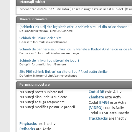
Informații subiect
Momentan este/sunt 1 utilizator(i) care navighează în acest subiect.
(0 m
Thread-uri Similare
[Schimb Link-uri] site legislatie ofer la schimb site-uri din orice domeniu
De Iskander în forumul Link-uri/Bannere
Schimb de linkuri orice site...
De acsa în forumul Link-uri/Bannere
Schimb de bannere sau linkuri cu TvManele si RadioTvOnline cu orice sit
De matican în forumul Link/banner exchange
Schimb de link-uri cu site-uri de jocuri
De lup în forumul Link-uri/Bannere
Site PR5 schimb link-uri cu site-uri cu PR cel putin similar
De funkyx în forumul Link/banner exchange
Permisiuni postare
Nu puteţi
posta subiecte noi.
Codul BB
este
Activ
Nu puteţi
răspunde la subiecte
Zâmbete
este
Activ
Nu puteţi
adăuga ataşamente
Codul
[IMG]
este
Activ
Nu puteţi
modifica posturile proprii
[VIDEO]
code is
Activ
Codul HTML este
Inactiv
Trackbacks
are
Inactiv
Pingbacks
are
Inactiv
Refbacks
are
Activ