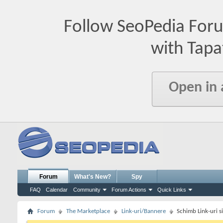
Follow SeoPedia For
with Tapa
Open in
Forum
What's New?
Spy
FAQ
Calendar
Community
Forum Actions
Quick Links
Forum
The Marketplace
Link-uri/Bannere
Schimb Link-uri s