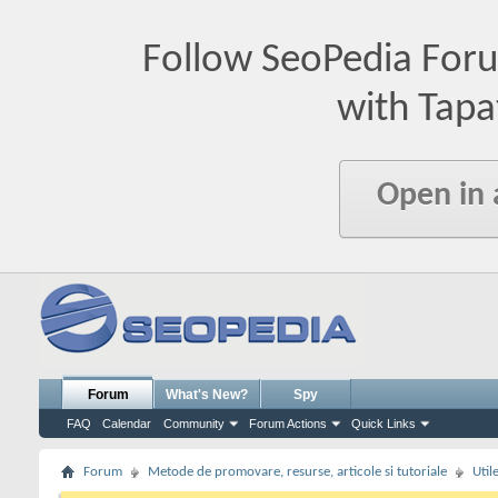
Follow SeoPedia For
with Tapa
Open in
Forum
What's New?
Spy
FAQ
Calendar
Community
Forum Actions
Quick Links
Forum
Metode de promovare, resurse, articole si tutoriale
Util