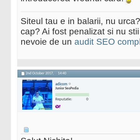
Siteul tau e in balarii, nu urca
cap? Ai fost penalizat si nu sti
nevoie de un
audit SEO compl
2nd October 2017,
14:40
adicom
Junior SeoPedia
Reputatie:
0