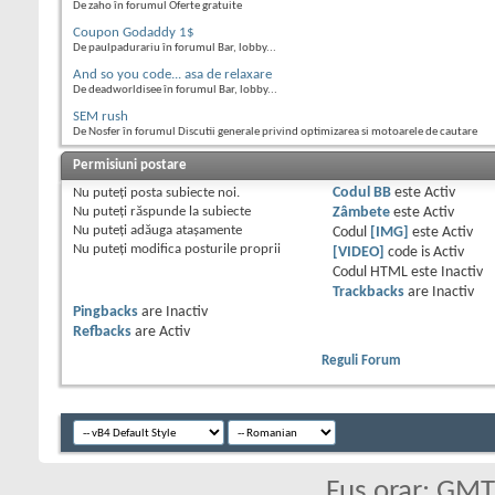
De zaho în forumul Oferte gratuite
Coupon Godaddy 1$
De paulpadurariu în forumul Bar, lobby...
And so you code... asa de relaxare
De deadworldisee în forumul Bar, lobby...
SEM rush
De Nosfer în forumul Discutii generale privind optimizarea si motoarele de cautare
Permisiuni postare
Nu puteţi
posta subiecte noi.
Codul BB
este
Activ
Nu puteţi
răspunde la subiecte
Zâmbete
este
Activ
Nu puteţi
adăuga ataşamente
Codul
[IMG]
este
Activ
Nu puteţi
modifica posturile proprii
[VIDEO]
code is
Activ
Codul HTML este
Inactiv
Trackbacks
are
Inactiv
Pingbacks
are
Inactiv
Refbacks
are
Activ
Reguli Forum
Fus orar: GM