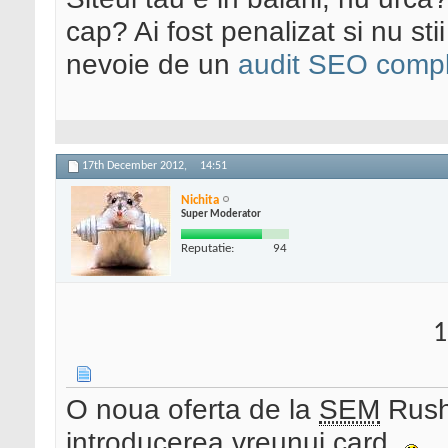
cap? Ai fost penalizat si nu sti
nevoie de un
audit SEO compl
17th December 2012,
14:51
Nichita
Super Moderator
Reputatie:
94
1
O noua oferta de la
SEM
Rus
introducerea vreunui card.