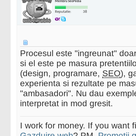
Membru SeoPedia
Reputatie:
38
Procesul este "ingreunat" doar 
si el este pe masura pretentiilo
(design, programare,
SEO
), g
experienta si rezultate pe mas
"ambasadori". Nu dau exemple 
interpretat in mod gresit.
I work for money. If you want 
Gazduire web
? PM.
Promotii 