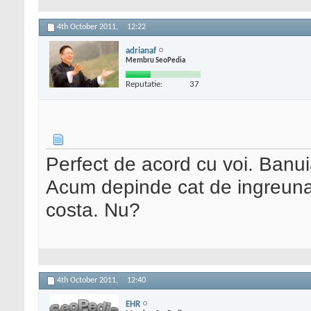
4th October 2011,
12:22
adrianaf
Membru SeoPedia
Reputatie:
37
Perfect de acord cu voi. Banui
Acum depinde cat de ingreunat 
costa. Nu?
4th October 2011,
12:40
EHR