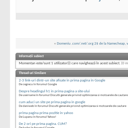
«
Domeniu .com/.net/.org 2$ de la Namecheap, va
Informații subiect
Momentan este/sunt 1 utilizator(i) care navighează în acest subiect.
(0 m
Thread-uri Similare
2-3 link-uri dintr-un site afisate in prima pagina in Google
De cegrecu în forumul Google
Despre headingul h1 in prima pagina a site-ului
De username în forumul Discutii generale privind optimizarea si motoarele de cautare
cum aduci un site pe prima pagina in google
De daniweb în forumul Discutii generale privind optimizarea si motoarele de cautare
prima pagina prima pozitie in yahoo
De Lupanu în forumul Yahoo!
De 2 ori pe prima pagina. CUM?
De turbo în forumul Google