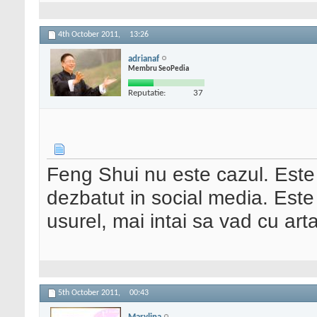
4th October 2011,
13:26
adrianaf
Membru SeoPedia
Reputatie:
37
Feng Shui nu este cazul. Este
dezbatut in social media. Este 
usurel, mai intai sa vad cu arta
5th October 2011,
00:43