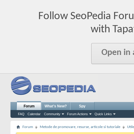
Follow SeoPedia For
with Tapa
Open in
Forum
What's New?
Spy
FAQ
Calendar
Community
Forum Actions
Quick Links
Forum
Metode de promovare, resurse, articole si tutoriale
Util