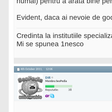
numai) pentru a arata bine pe
Evident, daca ai nevoie de go
Credinta la institutiile special
Mi se spunea 1nesco
4th October 2011,
12:06
EHR
Membru SeoPedia
Reputatie:
38