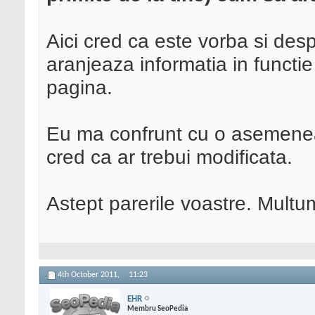
Aici cred ca este vorba si des
aranjeaza informatia in functie
pagina.
Eu ma confrunt cu o asemenea 
cred ca ar trebui modificata.
Astept parerile voastre. Multu
4th October 2011,
11:23
EHR
Membru SeoPedia