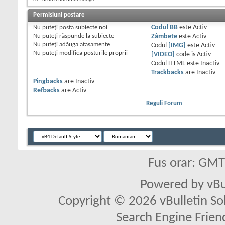
Permisiuni postare
Nu puteţi
posta subiecte noi.
Codul BB
este
Activ
Nu puteţi
răspunde la subiecte
Zâmbete
este
Activ
Nu puteţi
adăuga ataşamente
Codul
[IMG]
este
Activ
Nu puteţi
modifica posturile proprii
[VIDEO]
code is
Activ
Codul HTML este
Inactiv
Trackbacks
are
Inactiv
Pingbacks
are
Inactiv
Refbacks
are
Activ
Reguli Forum
Fus orar: GM
Powered by vBu
Copyright © 2026 vBulletin Solu
Search Engine Frien