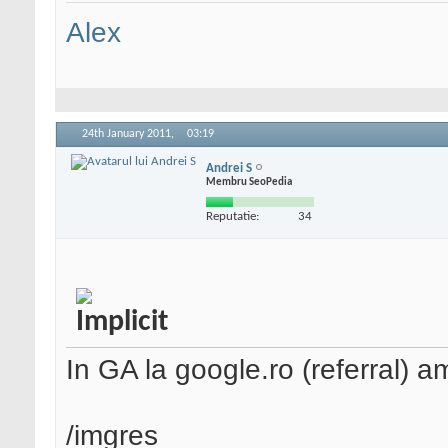
Alex
24th January 2011,
03:19
Andrei S
Membru SeoPedia
Reputatie:
34
In GA la google.ro (referral) 
/imgres