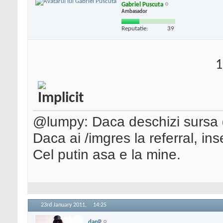
Gabriel Puscuta
Ambasador
Reputatie:
39
1
@lumpy: Daca deschizi sursa g
Daca ai /imgres la referral, in
Cel putin asa e la mine.
23rd January 2011,
14:25
danP