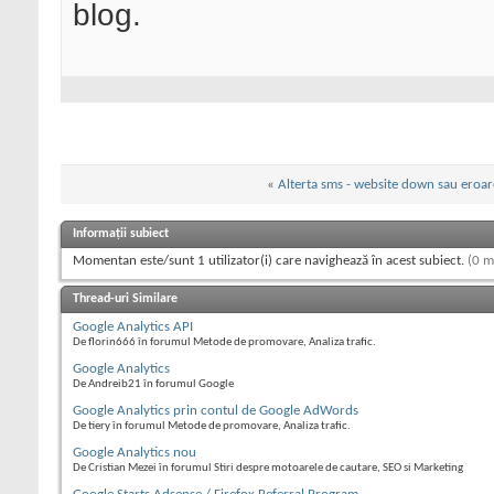
blog.
«
Alterta sms - website down sau eroar
Informații subiect
Momentan este/sunt 1 utilizator(i) care navighează în acest subiect.
(0 m
Thread-uri Similare
Google Analytics API
De florin666 în forumul Metode de promovare, Analiza trafic.
Google Analytics
De Andreib21 în forumul Google
Google Analytics prin contul de Google AdWords
De tiery în forumul Metode de promovare, Analiza trafic.
Google Analytics nou
De Cristian Mezei în forumul Stiri despre motoarele de cautare, SEO si Marketing