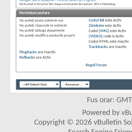
Google Starts Adsense / Firefox Referral Program
De Krumel în forumul Stiri despre motoarele de cautare, SEO si Marketing
Permisiuni postare
Nu puteţi
posta subiecte noi.
Codul BB
este
Activ
Nu puteţi
răspunde la subiecte
Zâmbete
este
Activ
Nu puteţi
adăuga ataşamente
Codul
[IMG]
este
Activ
Nu puteţi
modifica posturile proprii
[VIDEO]
code is
Activ
Codul HTML este
Inactiv
Trackbacks
are
Inactiv
Pingbacks
are
Inactiv
Refbacks
are
Activ
Reguli Forum
Fus orar: GM
Powered by vBu
Copyright © 2026 vBulletin Solu