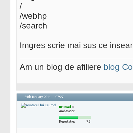
/
/webhp
/search
Imgres scrie mai sus ce inseam
Am un blog de afiliere
blog Co
24th January 2011,
07:27
Krumel
Ambasador
Reputatie:
72