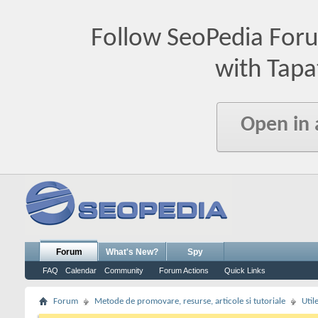
Follow SeoPedia For
with Tapa
Open in
Forum
What's New?
Spy
FAQ
Calendar
Community
Forum Actions
Quick Links
Forum
Metode de promovare, resurse, articole si tutoriale
Util