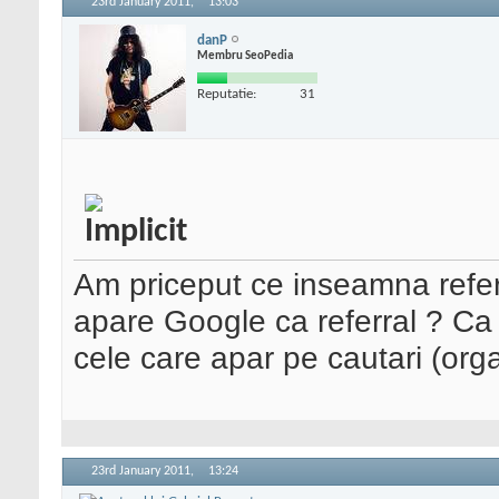
23rd January 2011,
13:03
danP
Membru SeoPedia
Reputatie:
31
Am priceput ce inseamna refer
apare Google ca referral ? Ca 
cele care apar pe cautari (orga
23rd January 2011,
13:24