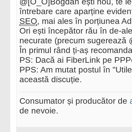
@[O_O]Bogdan ești nou, te ie
întrebare care aparține eviden
SEO
, mai ales în porțiunea
Ori ești începător rău în de-ale 
necurate (precum sugerează
În primul rând ți-aș recomand
PS: Dacă ai FiberLink pe PPP
PPS: Am mutat postul în "Utile
această discuție.
Consumator și producător de
de nevoie.