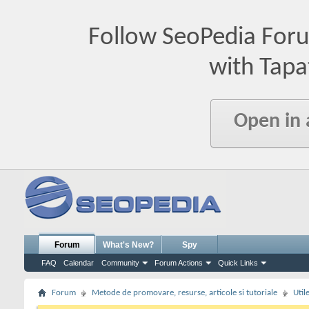
Follow SeoPedia For
with Tapa
Open in
Forum
What's New?
Spy
FAQ
Calendar
Community
Forum Actions
Quick Links
Forum
Metode de promovare, resurse, articole si tutoriale
Util