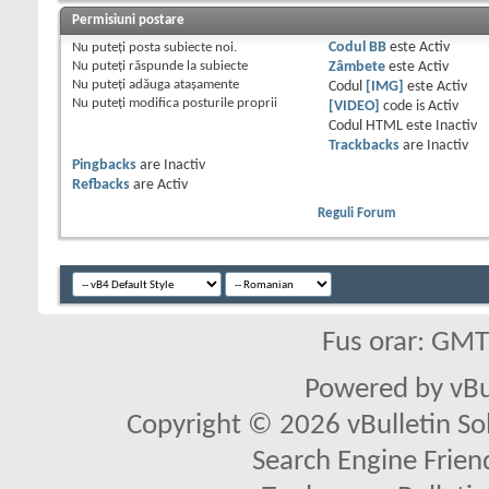
Permisiuni postare
Nu puteţi
posta subiecte noi.
Codul BB
este
Activ
Nu puteţi
răspunde la subiecte
Zâmbete
este
Activ
Nu puteţi
adăuga ataşamente
Codul
[IMG]
este
Activ
Nu puteţi
modifica posturile proprii
[VIDEO]
code is
Activ
Codul HTML este
Inactiv
Trackbacks
are
Inactiv
Pingbacks
are
Inactiv
Refbacks
are
Activ
Reguli Forum
Fus orar: GM
Powered by vBu
Copyright © 2026 vBulletin Solu
Search Engine Frien