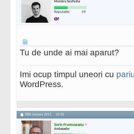
Membru SeoPedia
Reputatie:
49
Tu de unde ai mai aparut?
Imi ocup timpul uneori cu
pariu
WordPress.
18th January 2011,
22:32
Sorin Frumuseanu
Ambasador