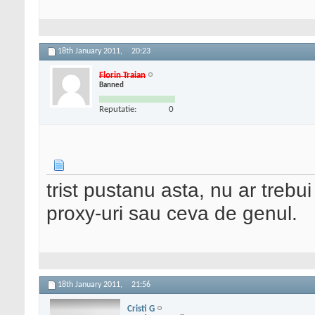
18th January 2011,
20:23
Florin Traian
Banned
Reputatie:
0
trist pustanu asta, nu ar trebu
proxy-uri sau ceva de genul.
18th January 2011,
21:56
Cristi G