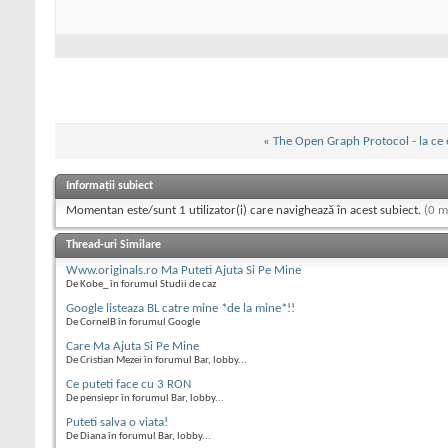
«
The Open Graph Protocol - la ce
Informații subiect
Momentan este/sunt 1 utilizator(i) care navighează în acest subiect.
(0 m
Thread-uri Similare
Www.originals.ro Ma Puteti Ajuta Si Pe Mine
De Kobe_ în forumul Studii de caz
Google listeaza BL catre mine *de la mine*!!
De CornelB în forumul Google
Care Ma Ajuta Si Pe Mine
De Cristian Mezei în forumul Bar, lobby...
Ce puteti face cu 3 RON
De pensiepr în forumul Bar, lobby...
Puteti salva o viata!
De Diana în forumul Bar, lobby...