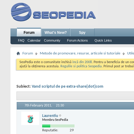
Forum
What's New?
Spy
FAQ
Calendar
Community
Forum Actions
Quick Links
Forum
Metode de promovare, resurse, articole si tutoriale
Util
SeoPedia este o comunitate inchisă
incă din 2008
. Pentru a beneficia de un c
ajută la obținerea acestuia.
Regulile si politica Seopedia
. Primul post ar trebu
Subiect:
Vand scriptul de pe extra-share[dot]com
7th February 2011,
21:30
Laurentiu
Membru SeoPedia
Reputatie:
29