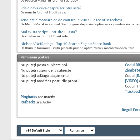
De Popescu Marian în forumul Bar, lobby...
Stie cineva ceva despre scriptul asta?
De eamc în forumul Studii de caz
Tendintele motoarelor de cautare in 2007 (Share of searches)
De Marius Mailat în forumul Discutii generale privind optimizarea si motoarele de cau
Mai exista scriptul ptr site-ul asta?
De voxsteel în forumul Client side
Nielsen//NetRatings - Top 10 Search Engine Share Rank
De Bruzli în forumul Discutii generale privind optimizarea si motoarele de cautare
Permisiuni postare
Nu puteţi
posta subiecte noi.
Codul B
Nu puteţi
răspunde la subiecte
Zâmbet
Nu puteţi
adăuga ataşamente
Codul
[I
Nu puteţi
modifica posturile proprii
[VIDEO]
Codul H
Trackbac
Pingbacks
are
Inactiv
Refbacks
are
Activ
Reguli Fo