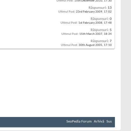
Ultimul Post:
15th December 2010,
17:30
Răspunsuri:
13
Ultimul Post:
23rd February 2009,
17:02
Răspunsuri:
0
Ultimul Post:
1st February 2008,
17:48
Răspunsuri:
5
Ultimul Post:
15th March 2007,
18:34
Răspunsuri:
7
Ultimul Post:
30th August 2005,
17:10
SeoPedia Forum
Arhivă
Sus