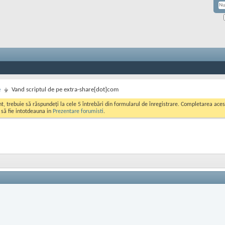
e
Vand scriptul de pe extra-share[dot]com
ont, trebuie să răspundeți la cele 5 întrebări din formularul de înregistrare. Completarea a
i să fie intotdeauna in
Prezentare forumisti
.