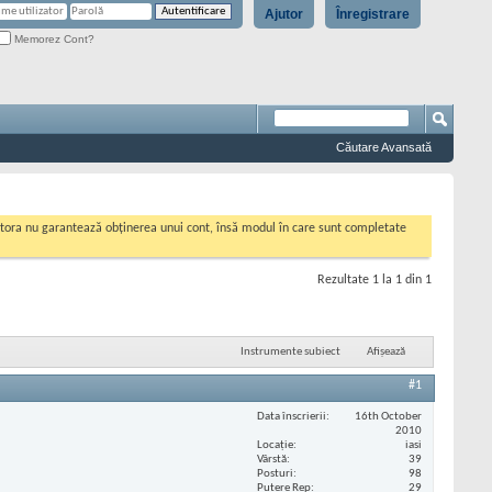
Ajutor
Înregistrare
Memorez Cont?
Căutare Avansată
cestora nu garantează obținerea unui cont, însă modul în care sunt completate
Rezultate 1 la 1 din 1
Instrumente subiect
Afișează
#1
Data înscrierii
16th October
2010
Locaţie
iasi
Vârstă
39
Posturi
98
Putere Rep
29