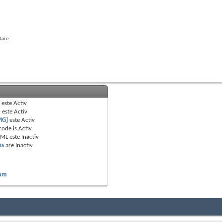
tare
B
este
Activ
e
este
Activ
MG]
este
Activ
code is
Activ
TML este
Inactiv
ks
are
Inactiv
rum