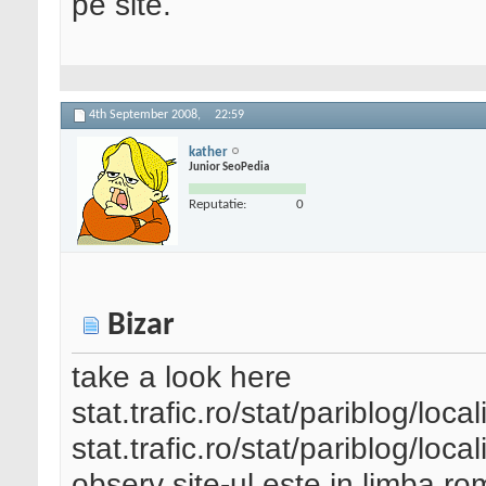
pe site.
4th September 2008,
22:59
kather
Junior SeoPedia
Reputatie:
0
Bizar
take a look here
stat.trafic.ro/stat/pariblog/loc
stat.trafic.ro/stat/pariblog/loc
observ site-ul este in limba ro