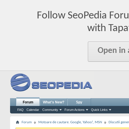
Follow SeoPedia For
with Tapa
Open in
Forum
What's New?
Spy
FAQ
Calendar
Community
Forum Actions
Quick Links
Forum
Motoare de cautare. Google, Yahoo!, MSN
Discutii gene