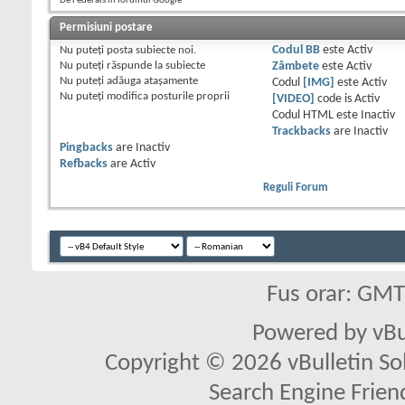
De Federals în forumul Google
Permisiuni postare
Nu puteţi
posta subiecte noi.
Codul BB
este
Activ
Nu puteţi
răspunde la subiecte
Zâmbete
este
Activ
Nu puteţi
adăuga ataşamente
Codul
[IMG]
este
Activ
Nu puteţi
modifica posturile proprii
[VIDEO]
code is
Activ
Codul HTML este
Inactiv
Trackbacks
are
Inactiv
Pingbacks
are
Inactiv
Refbacks
are
Activ
Reguli Forum
Fus orar: GM
Powered by vBu
Copyright © 2026 vBulletin Solu
Search Engine Frien