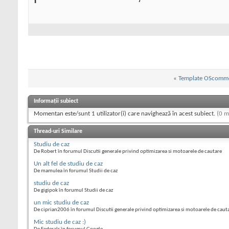
«
Template OScomm
Informații subiect
Momentan este/sunt 1 utilizator(i) care navighează în acest subiect.
(0 m
Thread-uri Similare
Studiu de caz
De Robert în forumul Discutii generale privind optimizarea si motoarele de cautare
Un alt fel de studiu de caz
De mamulea în forumul Studii de caz
studiu de caz
De gigipok în forumul Studii de caz
un mic studiu de caz
De ciprian2006 în forumul Discutii generale privind optimizarea si motoarele de caut
Mic studiu de caz :)