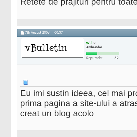
Retete de prajituri pentru toat
7th August 2008,
00:37
w!ll
Ambasador
Reputatie:
39
Eu imi sustin ideea, cel mai p
prima pagina a site-ului a atras
creat un blog acolo