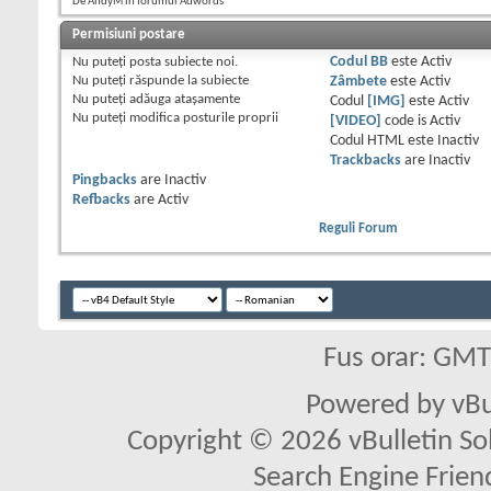
De AndyM în forumul Adwords
Permisiuni postare
Nu puteţi
posta subiecte noi.
Codul BB
este
Activ
Nu puteţi
răspunde la subiecte
Zâmbete
este
Activ
Nu puteţi
adăuga ataşamente
Codul
[IMG]
este
Activ
Nu puteţi
modifica posturile proprii
[VIDEO]
code is
Activ
Codul HTML este
Inactiv
Trackbacks
are
Inactiv
Pingbacks
are
Inactiv
Refbacks
are
Activ
Reguli Forum
Fus orar: GM
Powered by vBu
Copyright © 2026 vBulletin Solu
Search Engine Frien