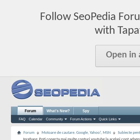
Follow SeoPedia For
with Tapa
Open in
Forum
What's New?
Spy
FAQ
Calendar
Community
Forum Actions
Quick Links
Forum
Motoare de cautare. Google, Yahoo!, MSN
Subiecte pent
Inrebare: Poti conecta mai multe conturi youtube la acelasi cont adsen