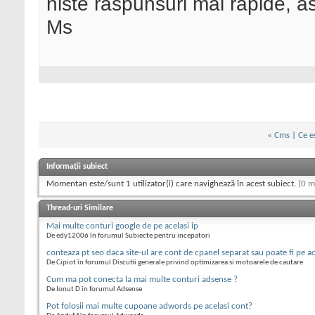
niste raspunsuri mai rapide, as
Ms
«
Cms
|
Ce e
Informații subiect
Momentan este/sunt 1 utilizator(i) care navighează în acest subiect.
(0 m
Thread-uri Similare
Mai multe conturi google de pe acelasi ip
De edy12006 în forumul Subiecte pentru incepatori
conteaza pt seo daca site-ul are cont de cpanel separat sau poate fi pe a
De Cipiot în forumul Discutii generale privind optimizarea si motoarele de cautare
Cum ma pot conecta la mai multe conturi adsense ?
De Ionut D în forumul Adsense
Pot folosii mai multe cupoane adwords pe acelasi cont?