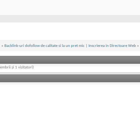
«
Backlink-uri dofollow de calitate si la un pret mic
|
Inscrierea in Directoare Web
»
embrii și 1 vizitatori)