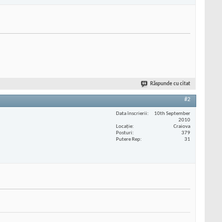
Răspunde cu citat
#2
Data înscrierii
10th September
2010
Locaţie
Craiova
Posturi
379
Putere Rep
31