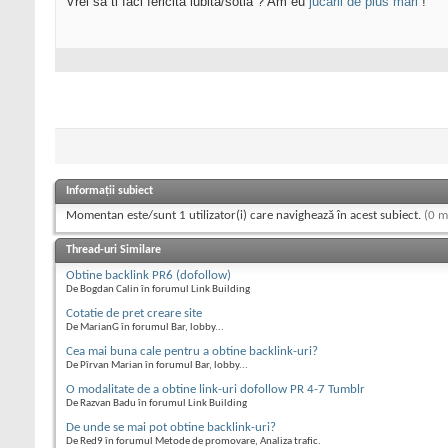
Vrei sa ti faci fericita iubita/sotia ? Am eu
jucarii de plus mari
!
Informații subiect
Momentan este/sunt 1 utilizator(i) care navighează în acest subiect.
(0 m
Thread-uri Similare
Obtine backlink PR6 (dofollow)
De Bogdan Calin în forumul Link Building
Cotatie de pret creare site
De MarianG în forumul Bar, lobby...
Cea mai buna cale pentru a obtine backlink-uri?
De Pîrvan Marian în forumul Bar, lobby...
O modalitate de a obtine link-uri dofollow PR 4-7 Tumblr
De Razvan Badu în forumul Link Building
De unde se mai pot obtine backlink-uri?
De Red9 în forumul Metode de promovare, Analiza trafic.