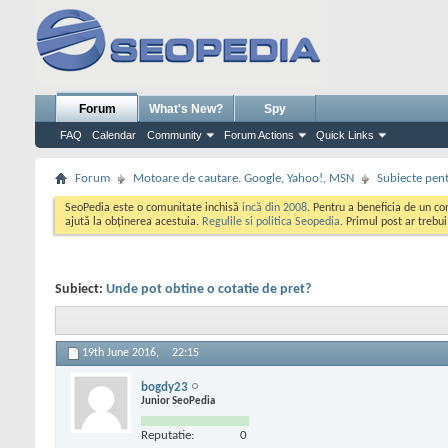
Forum
What's New?
Spy
FAQ
Calendar
Community
Forum Actions
Quick Links
Forum
Motoare de cautare. Google, Yahoo!, MSN
Subiecte pent
SeoPedia este o comunitate inchisă
incă din 2008
. Pentru a beneficia de un c
ajută la obținerea acestuia.
Regulile si politica Seopedia
. Primul post ar trebu
Subiect:
Unde pot obtine o cotatie de pret?
19th June 2016,
22:15
bogdy23
Junior SeoPedia
Reputatie:
0