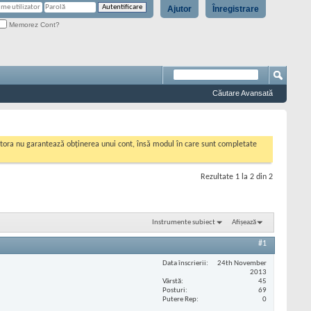
Ajutor
Înregistrare
Memorez Cont?
Căutare Avansată
cestora nu garantează obținerea unui cont, însă modul în care sunt completate
Rezultate 1 la 2 din 2
Instrumente subiect
Afișează
#1
Data înscrierii
24th November
2013
Vârstă
45
Posturi
69
Putere Rep
0