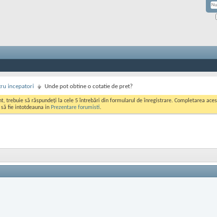
ru incepatori
Unde pot obtine o cotatie de pret?
ont, trebuie să răspundeți la cele 5 întrebări din formularul de înregistrare. Completarea a
i să fie intotdeauna in
Prezentare forumisti
.