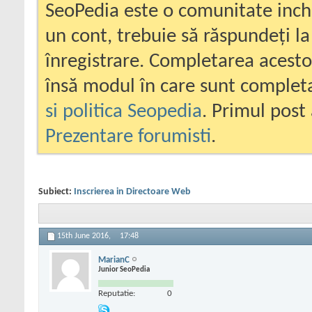
SeoPedia este o comunitate inc
un cont, trebuie să răspundeți la
înregistrare. Completarea acesto
însă modul în care sunt completa
si politica Seopedia
. Primul post 
Prezentare forumisti
.
Subiect:
Inscrierea in Directoare Web
15th June 2016,
17:48
MarianC
Junior SeoPedia
Reputatie:
0