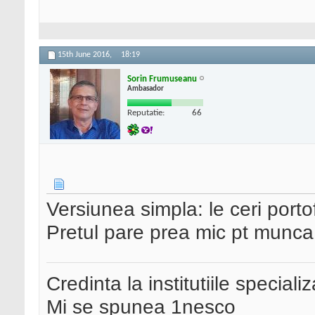
15th June 2016,
18:19
Sorin Frumuseanu
Ambasador
Reputatie:
66
Versiunea simpla: le ceri portof
Pretul pare prea mic pt munca
Credinta la institutiile special
Mi se spunea 1nesco