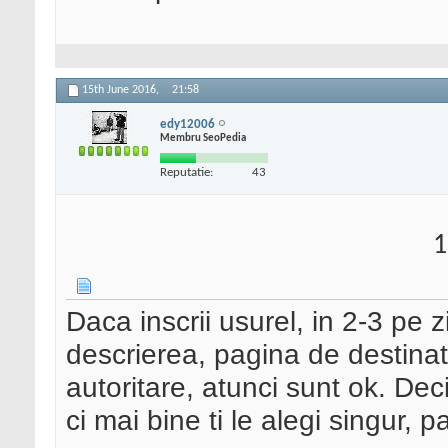
15th June 2016,
21:58
edy12006
Membru SeoPedia
Reputatie:
43
1
Daca inscrii usurel, in 2-3 pe z
descrierea, pagina de destinati
autoritare, atunci sunt ok. De
ci mai bine ti le alegi singur, pas