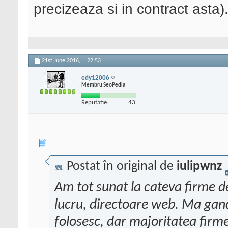
precizeaza si in contract asta
21st June 2016,
22:53
edy12006
Membru SeoPedia
Reputatie:
43
Postat în original de
iulipwnz
Am tot sunat la cateva firme 
lucru, directoare web. Ma gand
folosesc, dar majoritatea firm