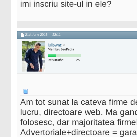
imi inscriu site-ul in ele?
21st June 2016,
22:11
iulipwnz
Membru SeoPedia
Reputatie:
25
Am tot sunat la cateva firme 
lucru, directoare web. Ma gan
folosesc, dar majoritatea firm
Advertoriale+directoare = gara