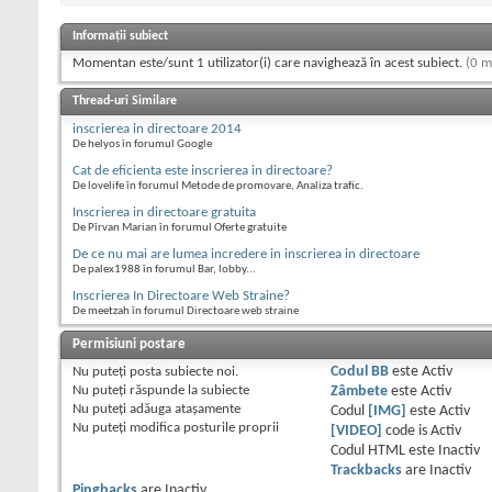
Informații subiect
Momentan este/sunt 1 utilizator(i) care navighează în acest subiect.
(0 m
Thread-uri Similare
inscrierea in directoare 2014
De helyos în forumul Google
Cat de eficienta este inscrierea in directoare?
De lovelife în forumul Metode de promovare, Analiza trafic.
Inscrierea in directoare gratuita
De Pîrvan Marian în forumul Oferte gratuite
De ce nu mai are lumea incredere in inscrierea in directoare
De palex1988 în forumul Bar, lobby...
Inscrierea In Directoare Web Straine?
De meetzah în forumul Directoare web straine
Permisiuni postare
Nu puteţi
posta subiecte noi.
Codul BB
este
Activ
Nu puteţi
răspunde la subiecte
Zâmbete
este
Activ
Nu puteţi
adăuga ataşamente
Codul
[IMG]
este
Activ
Nu puteţi
modifica posturile proprii
[VIDEO]
code is
Activ
Codul HTML este
Inactiv
Trackbacks
are
Inactiv
Pingbacks
are
Inactiv