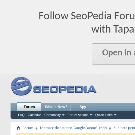
Follow SeoPedia For
with Tapa
Open in
Forum
What's New?
Spy
FAQ
Calendar
Community
Forum Actions
Quick Links
Forum
Motoare de cautare. Google, Yahoo!, MSN
Subiecte pent