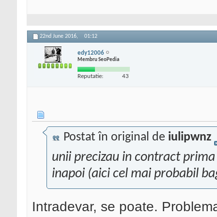
22nd June 2016,
01:12
edy12006
Membru SeoPedia
Reputatie:
43
Postat în original de
iulipwnz
unii precizau in contract prima
inapoi (aici cel mai probabil b
Intradevar, se poate. Problema