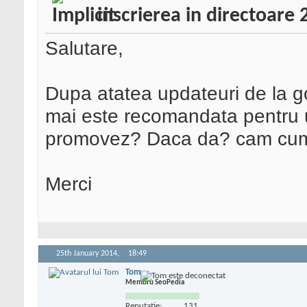
inscrierea in directoare
Salutare,
Dupa atatea updateuri de la goo
mai este recomandata pentru un
promovez? Daca da? cam cum 
Merci
25th January 2014,
18:49
Tom
Membru SeoPedia
Reputatie:
131