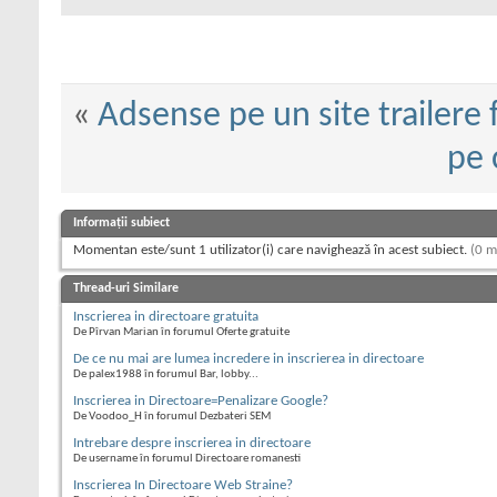
«
Adsense pe un site trailere 
pe 
Informații subiect
Momentan este/sunt 1 utilizator(i) care navighează în acest subiect.
(0 m
Thread-uri Similare
Inscrierea in directoare gratuita
De Pîrvan Marian în forumul Oferte gratuite
De ce nu mai are lumea incredere in inscrierea in directoare
De palex1988 în forumul Bar, lobby...
Inscrierea in Directoare=Penalizare Google?
De Voodoo_H în forumul Dezbateri SEM
Intrebare despre inscrierea in directoare
De username în forumul Directoare romanesti
Inscrierea In Directoare Web Straine?