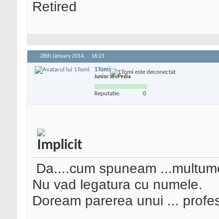
Retired
28th January 2014,
16:21
1Tomi
Junior SeoPedia
Reputatie:
0
Da....cum spuneam ...multum
Nu vad legatura cu numele.
Doream parerea unui ... profes