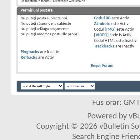
De meetzah în forumul Directoare web straine
Permisiuni postare
Nu puteţi
posta subiecte noi.
Codul BB
este
Activ
Nu puteţi
răspunde la subiecte
Zâmbete
este
Activ
Nu puteţi
adăuga ataşamente
Codul
[IMG]
este
Activ
Nu puteţi
modifica posturile proprii
[VIDEO]
code is
Activ
Codul HTML este
Inactiv
Trackbacks
are
Inactiv
Pingbacks
are
Inactiv
Refbacks
are
Activ
Reguli Forum
Fus orar: GM
Powered by vBu
Copyright © 2026 vBulletin Solu
Search Engine Frien