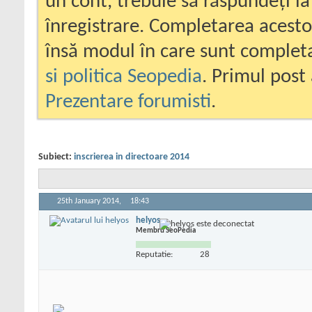
un cont, trebuie să răspundeți la
înregistrare. Completarea acesto
însă modul în care sunt completa
si politica Seopedia
. Primul post 
Prezentare forumisti
.
Subiect:
inscrierea in directoare 2014
25th January 2014,
18:43
helyos
Membru SeoPedia
Reputatie:
28