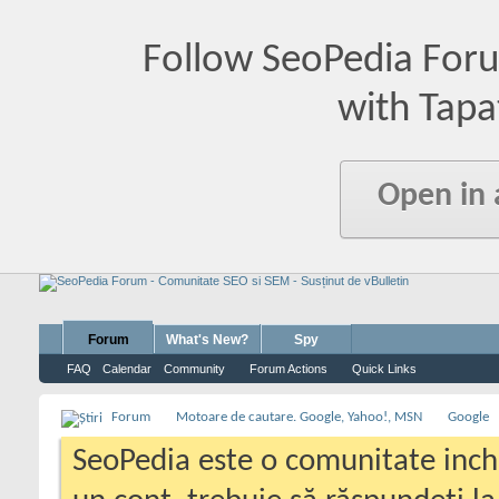
Follow SeoPedia For
with Tapa
Open in
Forum
What's New?
Spy
FAQ
Calendar
Community
Forum Actions
Quick Links
Forum
Motoare de cautare. Google, Yahoo!, MSN
Google
SeoPedia este o comunitate inc