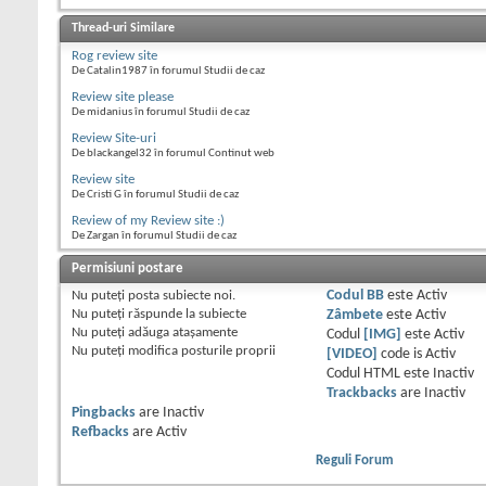
Thread-uri Similare
Rog review site
De Catalin1987 în forumul Studii de caz
Review site please
De midanius în forumul Studii de caz
Review Site-uri
De blackangel32 în forumul Continut web
Review site
De Cristi G în forumul Studii de caz
Review of my Review site :)
De Zargan în forumul Studii de caz
Permisiuni postare
Nu puteţi
posta subiecte noi.
Codul BB
este
Activ
Nu puteţi
răspunde la subiecte
Zâmbete
este
Activ
Nu puteţi
adăuga ataşamente
Codul
[IMG]
este
Activ
Nu puteţi
modifica posturile proprii
[VIDEO]
code is
Activ
Codul HTML este
Inactiv
Trackbacks
are
Inactiv
Pingbacks
are
Inactiv
Refbacks
are
Activ
Reguli Forum