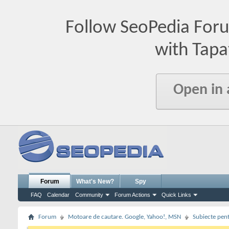
Follow SeoPedia For
with Tapa
Open in
Forum
What's New?
Spy
FAQ
Calendar
Community
Forum Actions
Quick Links
Forum
Motoare de cautare. Google, Yahoo!, MSN
Subiecte pent