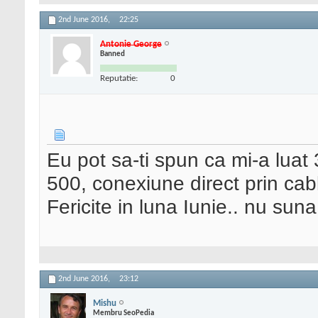
2nd June 2016,
22:25
Antonie George
Banned
Reputatie:
0
Eu pot sa-ti spun ca mi-a luat 
500, conexiune direct prin cab
Fericite in luna Iunie.. nu su
2nd June 2016,
23:12
Mishu
Membru SeoPedia