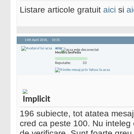
Listare articole gratuit
aici
si
ai
11th April 2016,
10:35
acsa
Membru SeoPedia
Reputatie:
33
196 subiecte, tot atatea mesa
cred ca peste 100. Nu inteleg c
de verificare. Sunt foarte greu