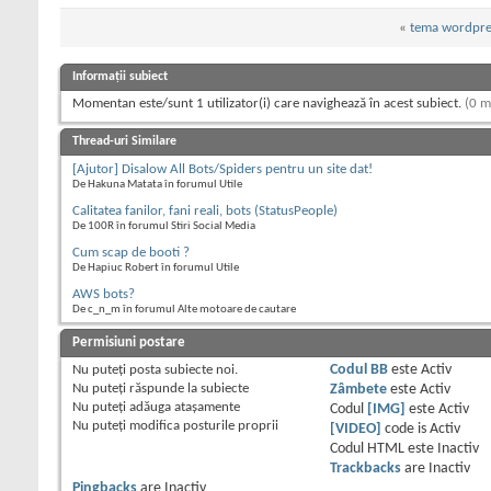
«
tema wordpre
Informații subiect
Momentan este/sunt 1 utilizator(i) care navighează în acest subiect.
(0 m
Thread-uri Similare
[Ajutor] Disalow All Bots/Spiders pentru un site dat!
De Hakuna Matata în forumul Utile
Calitatea fanilor, fani reali, bots (StatusPeople)
De 100R în forumul Stiri Social Media
Cum scap de booti ?
De Hapiuc Robert în forumul Utile
AWS bots?
De c_n_m în forumul Alte motoare de cautare
Permisiuni postare
Nu puteţi
posta subiecte noi.
Codul BB
este
Activ
Nu puteţi
răspunde la subiecte
Zâmbete
este
Activ
Nu puteţi
adăuga ataşamente
Codul
[IMG]
este
Activ
Nu puteţi
modifica posturile proprii
[VIDEO]
code is
Activ
Codul HTML este
Inactiv
Trackbacks
are
Inactiv
Pingbacks
are
Inactiv