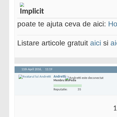
poate te ajuta ceva de aici:
Ho
Listare articole gratuit
aici
si
ai
11th April 2016,
11:19
Andretti
Membru SeoPedia
Reputatie:
35
1