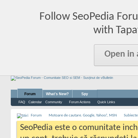
Follow SeoPedia For
with Tapa
Open in
Forum
What's New?
Spy
FAQ
Calendar
Community
Forum Actions
Quick Links
Forum
Motoare de cautare. Google, Yahoo!, MSN
Subiecte
SeoPedia este o comunitate inc