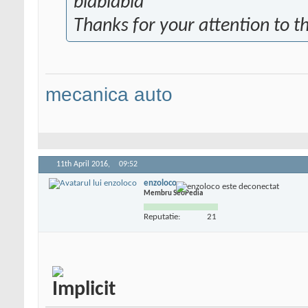
blablabla
Thanks for your attention to th
mecanica auto
11th April 2016,
09:52
enzoloco
Membru SeoPedia
Reputatie:
21