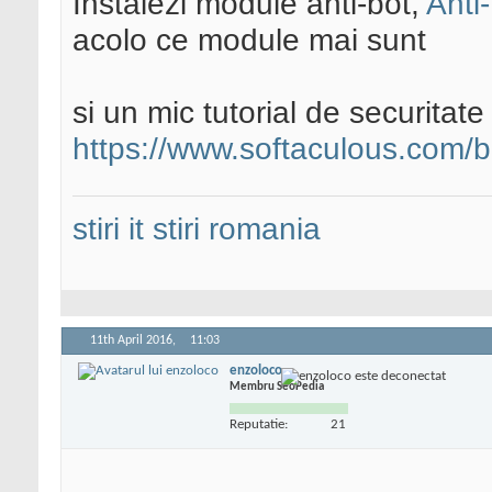
Instalezi module anti-bot,
Anti
acolo ce module mai sunt
si un mic tutorial de securitate
https://www.softaculous.com/b
stiri it
stiri romania
11th April 2016,
11:03
enzoloco
Membru SeoPedia
Reputatie:
21