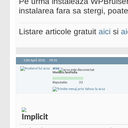
Pe urma instaleaza WPBruiser 
instalarea fara sa stergi, poate
Listare articole gratuit
aici
si
ai
11th April 2016,
09:31
acsa
Membru SeoPedia
Reputatie:
33