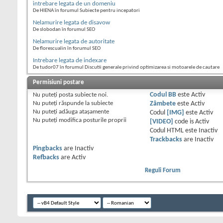
intrebare legata de un domeniu
De HIENA în forumul Subiecte pentru incepatori
Nelamurire legata de disavow
De slobodan în forumul SEO
Nelamurire legata de autoritate
De florescualin în forumul SEO
Intrebare legata de indexare
De tudor07 în forumul Discutii generale privind optimizarea si motoarele de cautare
Permisiuni postare
Nu puteţi
posta subiecte noi.
Codul BB
este
Activ
Nu puteţi
răspunde la subiecte
Zâmbete
este
Activ
Nu puteţi
adăuga ataşamente
Codul
[IMG]
este
Activ
Nu puteţi
modifica posturile proprii
[VIDEO]
code is
Activ
Codul HTML este
Inactiv
Trackbacks
are
Inactiv
Pingbacks
are
Inactiv
Refbacks
are
Activ
Reguli Forum