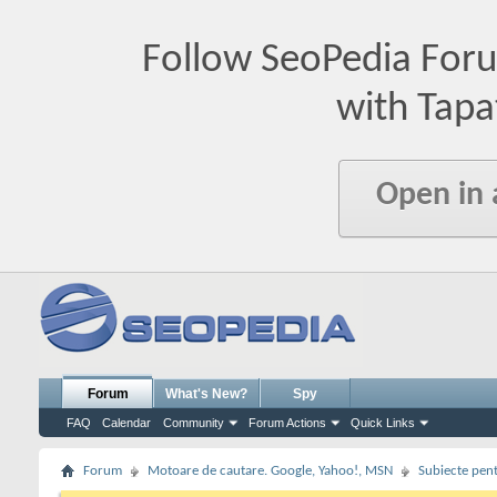
Follow SeoPedia For
with Tapa
Open in
Forum
What's New?
Spy
FAQ
Calendar
Community
Forum Actions
Quick Links
Forum
Motoare de cautare. Google, Yahoo!, MSN
Subiecte pent