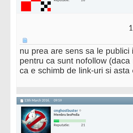
Reputatie:
28
1
nu prea are sens sa le publici
pentru ca sunt nofollow (daca
ca e schimb de link-uri si asta
13th March 2016,
09:59
cmghostbuster
Membru SeoPedia
Reputatie:
21