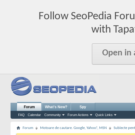
Follow SeoPedia For
with Tapa
Open in
Forum
What's New?
Spy
FAQ
Calendar
Community
Forum Actions
Quick Links
Forum
Motoare de cautare. Google, Yahoo!, MSN
Subiecte pent