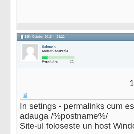
12th October 2015,
23:22
Raknar
Membru SeoPedia
Reputatie:
21
1
In setings - permalinks cum es
adauga /%postname%/
Site-ul foloseste un host Win