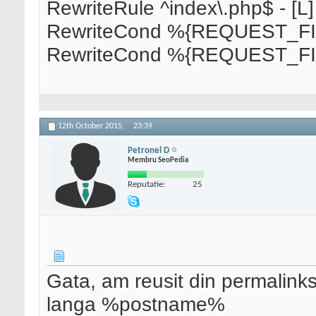
RewriteRule ^index\.php$ - [L]
RewriteCond %{REQUEST_FI
RewriteCond %{REQUEST_FI
12th October 2015,
23:39
Petronel D
Membru SeoPedia
Reputatie:
25
Gata, am reusit din permalinks
langa %postname%