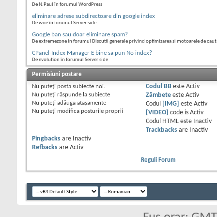
De N.Paul în forumul WordPress
eliminare adrese subdirectoare din google index
De woe în forumul Server side
Google ban sau doar eliminare spam?
De extremezone în forumul Discutii generale privind optimizarea si motoarele de caut
CPanel-Index Manager E bine sa pun No index?
De evolution în forumul Server side
Permisiuni postare
Nu puteţi
posta subiecte noi.
Codul BB
este
Activ
Nu puteţi
răspunde la subiecte
Zâmbete
este
Activ
Nu puteţi
adăuga ataşamente
Codul
[IMG]
este
Activ
Nu puteţi
modifica posturile proprii
[VIDEO]
code is
Activ
Codul HTML este
Inactiv
Trackbacks
are
Inactiv
Pingbacks
are
Inactiv
Refbacks
are
Activ
Reguli Forum