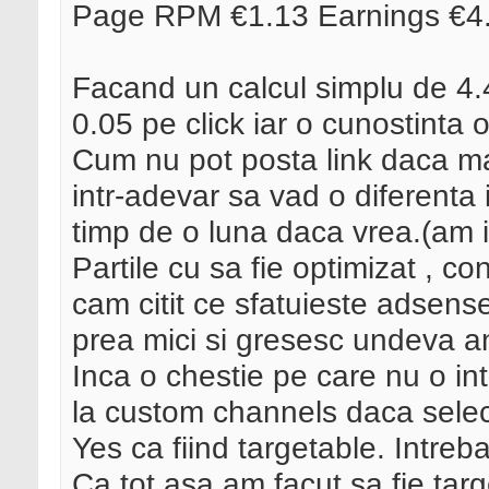
Page RPM €1.13 Earnings €4
Facand un calcul simplu de 4.43
0.05 pe click iar o cunostinta o
Cum nu pot posta link daca ma
intr-adevar sa vad o diferenta 
timp de o luna daca vrea.(am i
Partile cu sa fie optimizat , co
cam citit ce sfatuieste adsens
prea mici si gresesc undeva 
Inca o chestie pe care nu o int
la custom channels daca select
Yes ca fiind targetable. Intre
Ca tot asa am facut sa fie targe