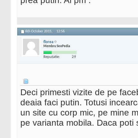
prea putin. Ai pm .
6th October 2015,
12:56
florea
Membru SeoPedia
Reputatie:
29
Deci primesti vizite de pe face
deaia faci putin. Totusi incear
un site cu corp mic, pe mine m
pe varianta mobila. Daca poti s