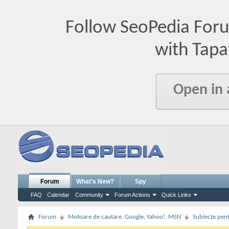
Follow SeoPedia For
with Tapa
Open in
Forum
What's New?
Spy
FAQ
Calendar
Community
Forum Actions
Quick Links
Forum
Motoare de cautare. Google, Yahoo!, MSN
Subiecte pent