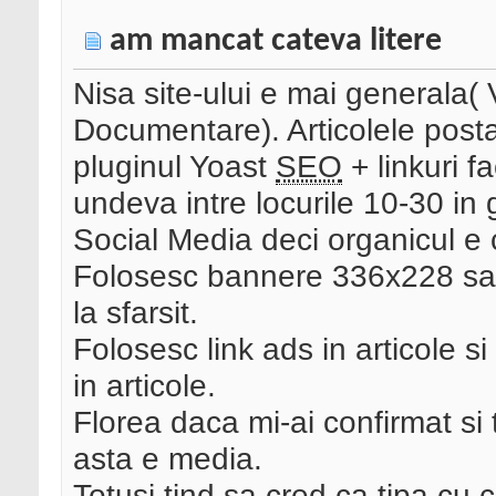
am mancat cateva litere
Nisa site-ului e mai generala(
Documentare). Articolele post
pluginul Yoast
SEO
+ linkuri f
undeva intre locurile 10-30 in g
Social Media deci organicul e 
Folosesc bannere 336x228 sau 
la sfarsit.
Folosesc link ads in articole 
in articole.
Florea daca mi-ai confirmat si
asta e media.
Totusi tind sa cred ca tipa cu