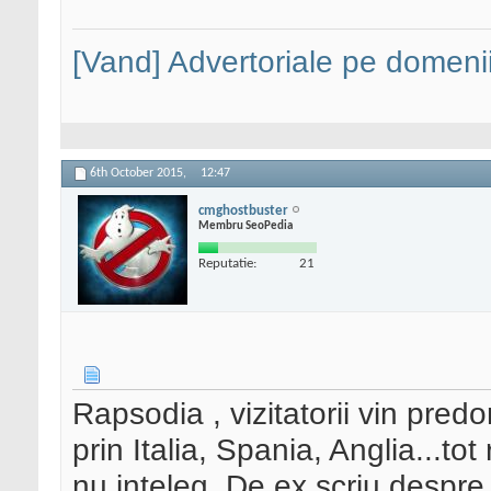
[Vand] Advertoriale pe domenii
6th October 2015,
12:47
cmghostbuster
Membru SeoPedia
Reputatie:
21
Rapsodia , vizitatorii vin pre
prin Italia, Spania, Anglia...t
nu inteleg. De ex scriu despre