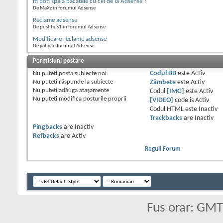
Iti poti spala pacatele cu cei de la Adsense ?
De MaXz în forumul Adsense
Reclame adsense
De pushtius1 în forumul Adsense
Modificare reclame adsense
De gaby în forumul Adsense
Permisiuni postare
Nu puteţi
posta subiecte noi.
Codul BB
este
Activ
Nu puteţi
răspunde la subiecte
Zâmbete
este
Activ
Nu puteţi
adăuga ataşamente
Codul
[IMG]
este
Activ
Nu puteţi
modifica posturile proprii
[VIDEO]
code is
Activ
Codul HTML este
Inactiv
Trackbacks
are
Inactiv
Pingbacks
are
Inactiv
Refbacks
are
Activ
Reguli Forum
Fus orar: GM