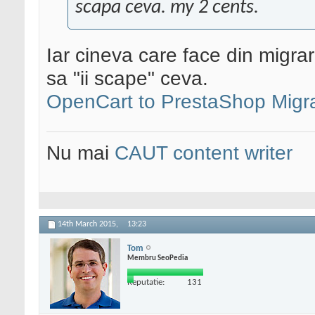
scapa ceva. my 2 cents.
Iar cineva care face din migra
sa "ii scape" ceva.
OpenCart to PrestaShop Migra
Nu mai
CAUT content writer
14th March 2015,
13:23
Tom
Membru SeoPedia
Reputatie:
131