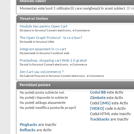
Informații subiect
Momentan este/sunt 1 utilizator(i) care navighează în acest subiect.
(0 m
Thread-uri Similare
Module Seo pentru Open Cart
De danis în forumul Comert electronic, e-Commerce
The Open Graph Protocol - la ce e bun?
De haotik în forumul Utile
integrare epayment in cs-cart
De daniweb în forumul Continut web
Prestashop, shopping cart Web 2.0 gratuit
De zuk în forumul Comert electronic, e-Commerce
Zen-Cart sau osCommerce ?
De Gabriel Puscuta în forumul Comert electronic, e-Commerce
Permisiuni postare
Nu puteţi
posta subiecte noi.
Codul BB
este
Activ
Nu puteţi
răspunde la subiecte
Zâmbete
este
Activ
Nu puteţi
adăuga ataşamente
Codul
[IMG]
este
Activ
Nu puteţi
modifica posturile proprii
[VIDEO]
code is
Activ
Codul HTML este
Inactiv
Trackbacks
are
Inactiv
Pingbacks
are
Inactiv
Refbacks
are
Activ