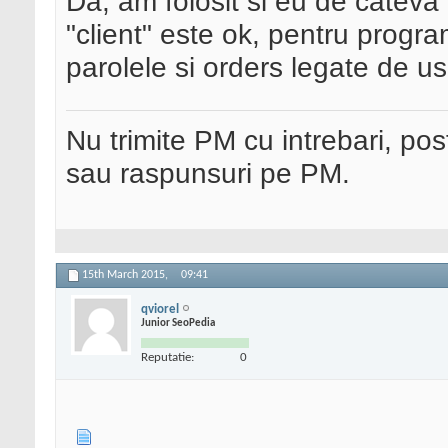
Da, am folosit si eu de cateva 
"client" este ok, pentru prog
parolele si orders legate de us
Nu trimite PM cu intrebari, pos
sau raspunsuri pe PM.
15th March 2015,
09:41
qviorel
Junior SeoPedia
Reputatie:
0