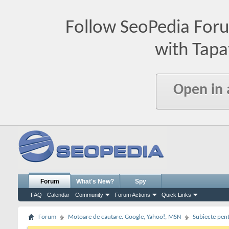
Follow SeoPedia For
with Tapa
Open in
Forum
What's New?
Spy
FAQ
Calendar
Community
Forum Actions
Quick Links
Forum
Motoare de cautare. Google, Yahoo!, MSN
Subiecte pent