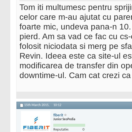
Tom iti multumesc pentru spriji
celor care m-au ajutat cu pareri
foarte mic, undeva pana-n 10. 
pierd. Am sa vad ce fac cu cs-c
folosit niciodata si merg pe sfa
Revin. Ideea este ca site-ul e
modificarea de transfer din ope
downtime-ul. Cam cat crezi ca
15th March 2015,
10:12
fiberit
Junior SeoPedia
Reputatie:
0