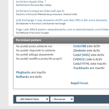
Inchiriere Apple iMac ?
De Nichita în forumul Bar, lobby...
Inchiriere/cumparare liste mail opt-in
De jliviu în forumul Metode de promovare, Analiza trafic.
Link Exchange 3 way domeniu AUTO pot oferi PR3,4 din orice domeniu
De Iskander în forumul Link/banner exchange
Page rank diferit pentru www.domeniu.com si www.domeniu.com/index
De Netbase în forumul Google
Permisiuni postare
Nu puteţi
posta subiecte noi.
Codul BB
este
Activ
Nu puteţi
răspunde la subiecte
Zâmbete
este
Activ
Nu puteţi
adăuga ataşamente
Codul
[IMG]
este
Activ
Nu puteţi
modifica posturile proprii
[VIDEO]
code is
Activ
Codul HTML este
Inactiv
Trackbacks
are
Inactiv
Pingbacks
are
Inactiv
Refbacks
are
Activ
Reguli Forum