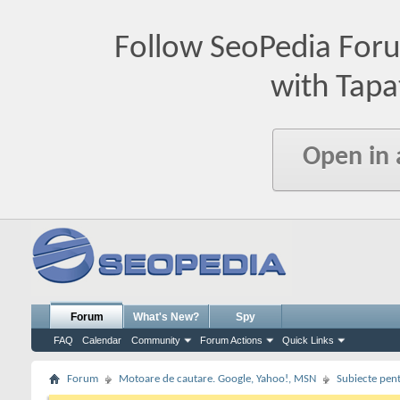
Follow SeoPedia For
with Tapa
Open in
Forum
What's New?
Spy
FAQ
Calendar
Community
Forum Actions
Quick Links
Forum
Motoare de cautare. Google, Yahoo!, MSN
Subiecte pent