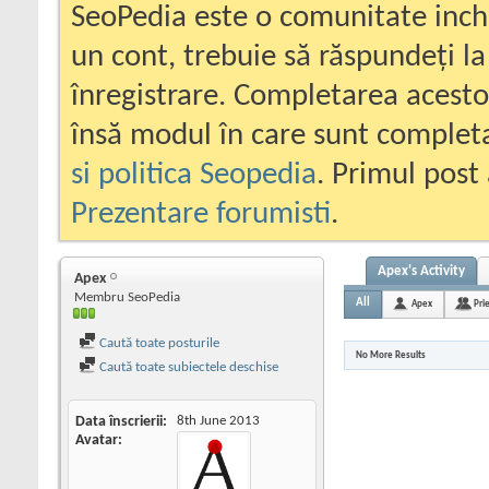
SeoPedia este o comunitate inc
un cont, trebuie să răspundeți la
înregistrare. Completarea acesto
însă modul în care sunt completa
si politica Seopedia
. Primul post 
Prezentare forumisti
.
Apex's Activity
Apex
Membru SeoPedia
All
Apex
Pri
Caută toate posturile
No More Results
Caută toate subiectele deschise
Data înscrierii
8th June 2013
Avatar