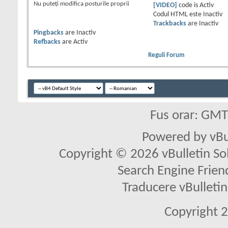
Nu puteţi
modifica posturile proprii
[VIDEO]
code is
Activ
Codul HTML este
Inactiv
Trackbacks
are
Inactiv
Pingbacks
are
Inactiv
Refbacks
are
Activ
Reguli Forum
Fus orar: GM
Powered by vBu
Copyright © 2026 vBulletin Solu
Search Engine Frien
Traducere vBullet
Copyright 