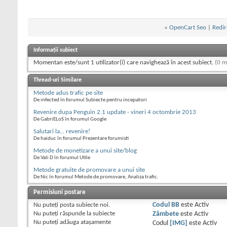
«
OpenCart Seo
|
Redir
Informații subiect
Momentan este/sunt 1 utilizator(i) care navighează în acest subiect.
(0 m
Thread-uri Similare
Metode adus trafic pe site
De infected în forumul Subiecte pentru incepatori
Revenire dupa Penguin 2.1 update - vineri 4 octombrie 2013
De GabriELoS în forumul Google
Salutari la... revenire!
De haiduc în forumul Prezentare forumisti
Metode de monetizare a unui site/blog
De Vali D în forumul Utile
Metode gratuite de promovare a unui site
De Nic în forumul Metode de promovare, Analiza trafic.
Permisiuni postare
Nu puteţi
posta subiecte noi.
Codul BB
este
Activ
Nu puteţi
răspunde la subiecte
Zâmbete
este
Activ
Nu puteţi
adăuga ataşamente
Codul
[IMG]
este
Activ