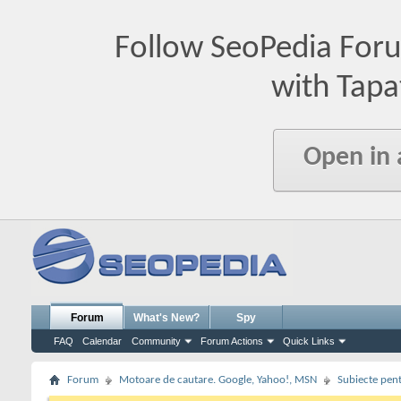
Follow SeoPedia For
with Tapa
Open in
Forum
What's New?
Spy
FAQ
Calendar
Community
Forum Actions
Quick Links
Forum
Motoare de cautare. Google, Yahoo!, MSN
Subiecte pent