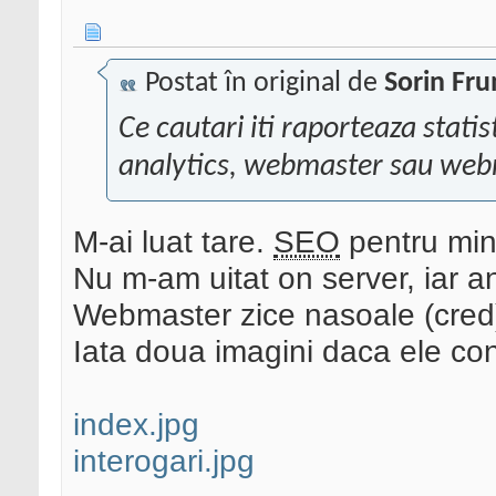
Postat în original de
Sorin Fr
Ce cautari iti raporteaza stati
analytics, webmaster sau webm
M-ai luat tare.
SEO
pentru mine
Nu m-am uitat on server, iar an
Webmaster zice nasoale (cred
Iata doua imagini daca ele co
index.jpg
interogari.jpg