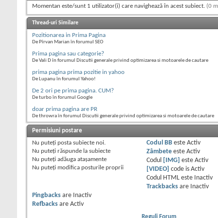
Momentan este/sunt 1 utilizator(i) care navighează în acest subiect.
(0 m
Thread-uri Similare
Pozitionarea in Prima Pagina
De Pîrvan Marian în forumul SEO
Prima pagina sau categorie?
De Vali D în forumul Discutii generale privind optimizarea si motoarele de cautare
prima pagina prima pozitie in yahoo
De Lupanu în forumul Yahoo!
De 2 ori pe prima pagina. CUM?
De turbo în forumul Google
doar prima pagina are PR
De throwra în forumul Discutii generale privind optimizarea si motoarele de cautare
Permisiuni postare
Nu puteţi
posta subiecte noi.
Codul BB
este
Activ
Nu puteţi
răspunde la subiecte
Zâmbete
este
Activ
Nu puteţi
adăuga ataşamente
Codul
[IMG]
este
Activ
Nu puteţi
modifica posturile proprii
[VIDEO]
code is
Activ
Codul HTML este
Inactiv
Trackbacks
are
Inactiv
Pingbacks
are
Inactiv
Refbacks
are
Activ
Reguli Forum