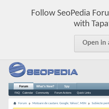
Follow SeoPedia For
with Tapa
Open in
Forum
What's New?
Spy
FAQ
Calendar
Community
Forum Actions
Quick Links
Forum
Motoare de cautare. Google, Yahoo!, MSN
Subiecte pent