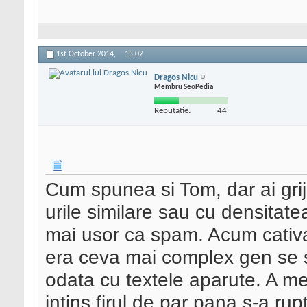
1st October 2014,
15:02
Dragos Nicu
Membru SeoPedia
Reputatie:
44
Cum spunea si Tom, dar ai grij
urile similare sau cu densitatea
mai usor ca spam. Acum cativa 
era ceva mai complex gen se sc
odata cu textele aparute. A m
intins firul de par pana s-a rupt