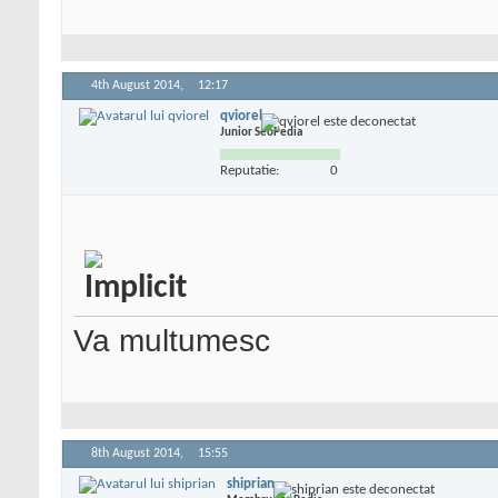
4th August 2014,
12:17
qviorel
Junior SeoPedia
Reputatie:
0
Va multumesc
8th August 2014,
15:55
shiprian