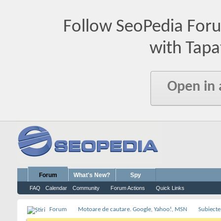
Follow SeoPedia For
with Tapa
Open in
Forum
What's New?
Spy
FAQ
Calendar
Community
Forum Actions
Quick Links
Forum
Motoare de cautare. Google, Yahoo!, MSN
Subiecte