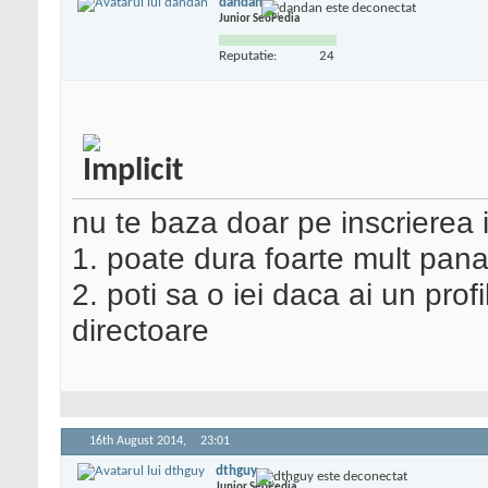
dandan
Junior SeoPedia
Reputatie:
24
nu te baza doar pe inscrierea i
1. poate dura foarte mult pan
2. poti sa o iei daca ai un prof
directoare
16th August 2014,
23:01
dthguy
Junior SeoPedia