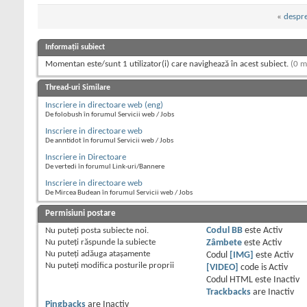
«
despre
Informații subiect
Momentan este/sunt 1 utilizator(i) care navighează în acest subiect.
(0 m
Thread-uri Similare
Inscriere in directoare web (eng)
De folobush în forumul Servicii web / Jobs
Inscriere in directoare web
De anntidot în forumul Servicii web / Jobs
Inscriere in Directoare
De vertedi în forumul Link-uri/Bannere
Inscriere in directoare web
De Mircea Budean în forumul Servicii web / Jobs
Permisiuni postare
Nu puteţi
posta subiecte noi.
Codul BB
este
Activ
Nu puteţi
răspunde la subiecte
Zâmbete
este
Activ
Nu puteţi
adăuga ataşamente
Codul
[IMG]
este
Activ
Nu puteţi
modifica posturile proprii
[VIDEO]
code is
Activ
Codul HTML este
Inactiv
Trackbacks
are
Inactiv
Pingbacks
are
Inactiv