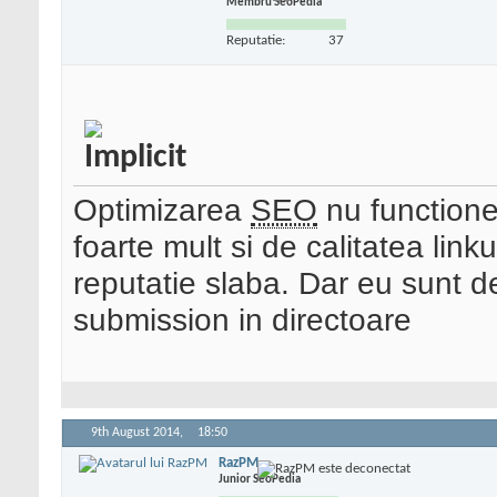
Membru SeoPedia
Reputatie:
37
Optimizarea
SEO
nu functione
foarte mult si de calitatea link
reputatie slaba. Dar eu sunt d
submission in directoare
9th August 2014,
18:50
RazPM
Junior SeoPedia