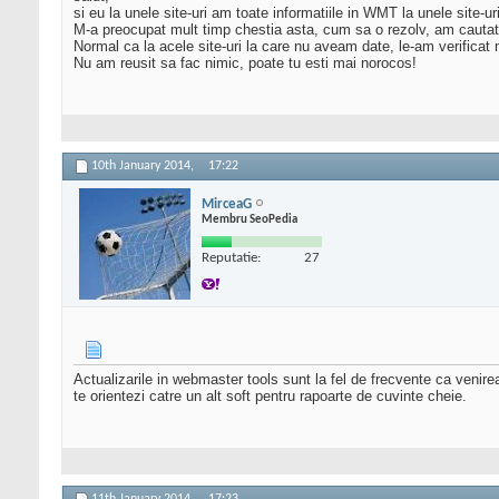
si eu la unele site-uri am toate informatiile in WMT la unele site-ur
M-a preocupat mult timp chestia asta, cum sa o rezolv, am cauta
Normal ca la acele site-uri la care nu aveam date, le-am verifica
Nu am reusit sa fac nimic, poate tu esti mai norocos!
10th January 2014,
17:22
MirceaG
Membru SeoPedia
Reputatie:
27
Actualizarile in webmaster tools sunt la fel de frecvente ca venire
te orientezi catre un alt soft pentru rapoarte de cuvinte cheie.