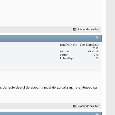
Răspunde cu citat
#3
Data înscrierii
11th September
2012
Locaţie
Bucuresti
Posturi
290
Putere Rep
27
 dar este destul de slabut la nivel de actualizari. Te sfatuiesc sa
Răspunde cu citat
#4