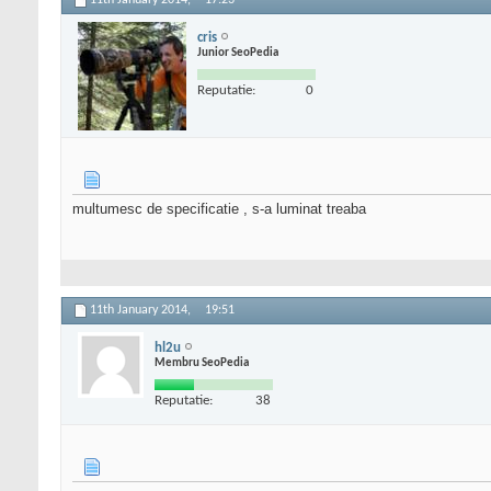
11th January 2014,
17:23
cris
Junior SeoPedia
Reputatie:
0
multumesc de specificatie , s-a luminat treaba
11th January 2014,
19:51
hl2u
Membru SeoPedia
Reputatie:
38