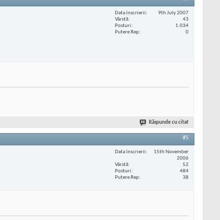
Data înscrierii
9th July 2007
Vârstă
43
Posturi
1.034
Putere Rep
0
Răspunde cu citat
#5
Data înscrierii
15th November
2006
Vârstă
52
Posturi
484
Putere Rep
38