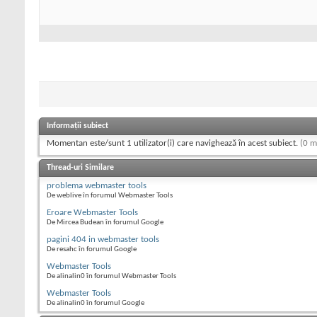
Informații subiect
Momentan este/sunt 1 utilizator(i) care navighează în acest subiect.
(0 m
Thread-uri Similare
problema webmaster tools
De weblive în forumul Webmaster Tools
Eroare Webmaster Tools
De Mircea Budean în forumul Google
pagini 404 in webmaster tools
De resahc în forumul Google
Webmaster Tools
De alinalin0 în forumul Webmaster Tools
Webmaster Tools
De alinalin0 în forumul Google