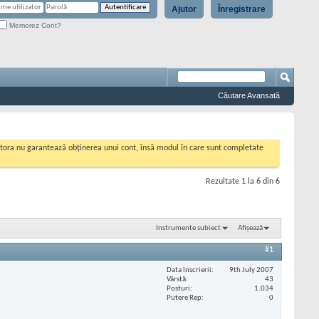
Ajutor
Înregistrare
Memorez Cont?
Căutare Avansată
cestora nu garantează obținerea unui cont, însă modul în care sunt completate
Rezultate 1 la 6 din 6
Instrumente subiect
Afișează
#1
Data înscrierii
9th July 2007
Vârstă
43
Posturi
1.034
Putere Rep
0