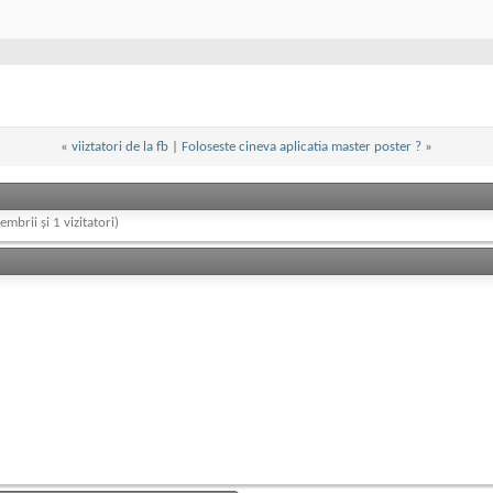
«
viiztatori de la fb
|
Foloseste cineva aplicatia master poster ?
»
embrii și 1 vizitatori)