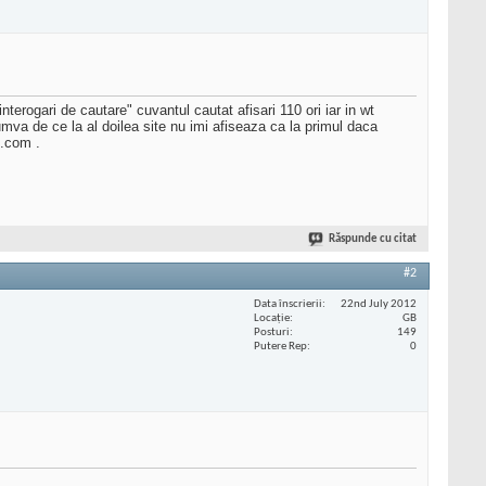
erogari de cautare" cuvantul cautat afisari 110 ori iar in wt
cumva de ce la al doilea site nu imi afiseaza ca la primul daca
t.com .
Răspunde cu citat
#2
Data înscrierii
22nd July 2012
Locaţie
GB
Posturi
149
Putere Rep
0