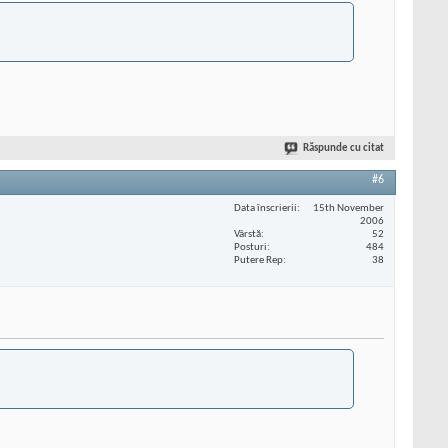
Răspunde cu citat
#6
Data înscrierii
15th November
2006
Vârstă
52
Posturi
484
Putere Rep
38