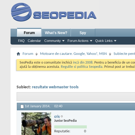
Forum
What's New?
Spy
FAQ
Calendar
Community
Forum Actions
Quick Links
Forum
Motoare de cautare. Google, Yahoo!, MSN
Subiecte pent
SeoPedia este o comunitate inchisă
incă din 2008
. Pentru a beneficia de un c
ajută la obținerea acestuia.
Regulile si politica Seopedia
. Primul post ar trebu
Subiect:
rezultate webmaster tools
1st January 2014,
02:40
cris
Junior SeoPedia
Reputatie:
0