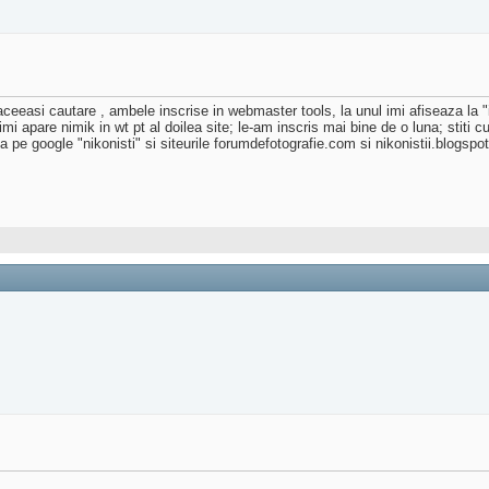
easi cautare , ambele inscrise in webmaster tools, la unul imi afiseaza la "int
imi apare nimik in wt pt al doilea site; le-am inscris mai bine de o luna; stiti 
a pe google "nikonisti" si siteurile forumdefotografie.com si nikonistii.blogspo