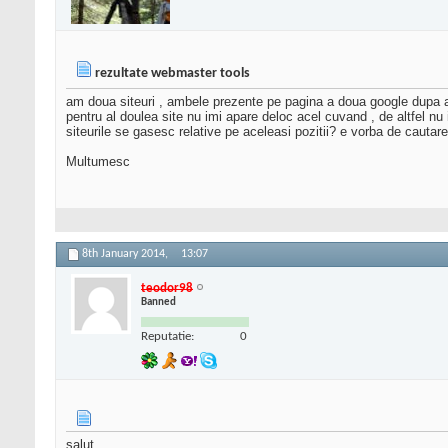
rezultate webmaster tools
am doua siteuri , ambele prezente pe pagina a doua google dupa ace
pentru al doulea site nu imi apare deloc acel cuvand , de altfel nu 
siteurile se gasesc relative pe aceleasi pozitii? e vorba de cautare
Multumesc
8th January 2014,
13:07
teodor98
Banned
Reputatie:
0
salut,