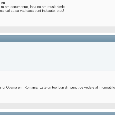
i nu.
t m-am documentat, insa nu am reusit nimic .
t manual ca sa vad daca sunt indexate, erau!
a lui Obama prin Romania. Este un tool bun din punct de vedere al informatiilor,