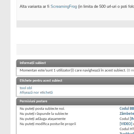
Alta varianta ar fi
ScreamingFrog
(in limita de 500 url-uri o poti f
Informații subiect
Momentan este/sunt 1 utilizator(i) care navighează în acest subiect.
(0 m
Etichete pentru acest subiect
tool obl
Afișează nor etichetă
Permisiuni postare
Nu puteţi
posta subiecte noi.
Codul B
Nu puteţi
răspunde la subiecte
Zâmbet
Nu puteţi
adăuga ataşamente
Codul
[I
Nu puteţi
modifica posturile proprii
[VIDEO]
Codul H