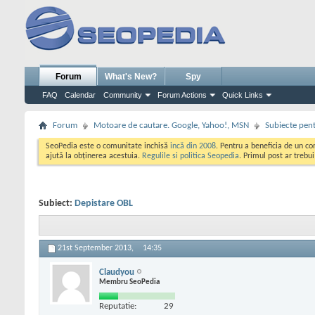
Forum
What's New?
Spy
FAQ
Calendar
Community
Forum Actions
Quick Links
Forum
Motoare de cautare. Google, Yahoo!, MSN
Subiecte pent
SeoPedia este o comunitate inchisă
incă din 2008
. Pentru a beneficia de un c
ajută la obținerea acestuia.
Regulile si politica Seopedia
. Primul post ar trebu
Subiect:
Depistare OBL
21st September 2013,
14:35
Claudyou
Membru SeoPedia
Reputatie:
29