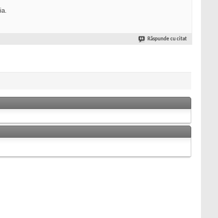
ia.
Răspunde cu citat