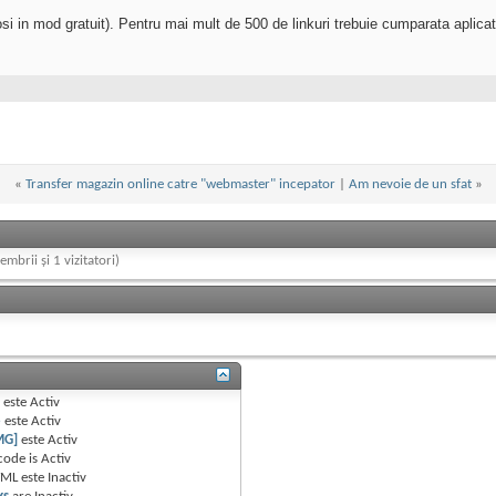
olosi in mod gratuit). Pentru mai mult de 500 de linkuri trebuie cumparata aplicat
«
Transfer magazin online catre "webmaster" incepator
|
Am nevoie de un sfat
»
embrii și 1 vizitatori)
B
este
Activ
e
este
Activ
MG]
este
Activ
code is
Activ
TML este
Inactiv