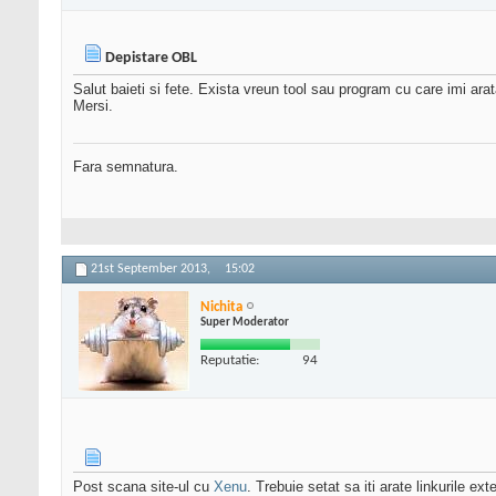
Depistare OBL
Salut baieti si fete. Exista vreun tool sau program cu care imi ar
Mersi.
Fara semnatura.
21st September 2013,
15:02
Nichita
Super Moderator
Reputatie:
94
Post scana site-ul cu
Xenu
. Trebuie setat sa iti arate linkurile ext