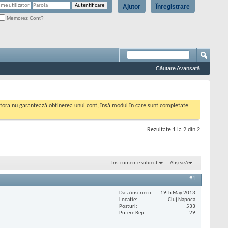
Ajutor
Înregistrare
Memorez Cont?
Căutare Avansată
cestora nu garantează obținerea unui cont, însă modul în care sunt completate
Rezultate 1 la 2 din 2
Instrumente subiect
Afișează
#1
Data înscrierii
19th May 2013
Locaţie
Cluj Napoca
Posturi
533
Putere Rep
29