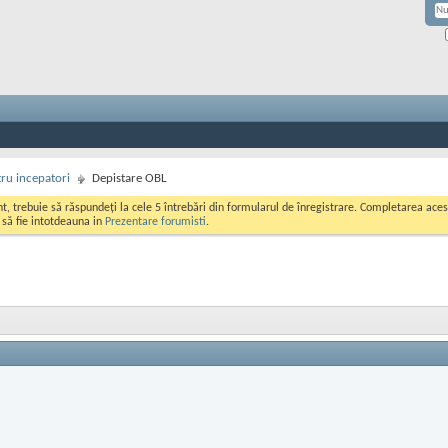
ru incepatori
Depistare OBL
ont, trebuie să răspundeți la cele 5 întrebări din formularul de înregistrare. Completarea a
i să fie intotdeauna in
Prezentare forumisti
.