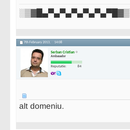
░▒▓█▄▀▄▀▄▀▄▀▄▀▄▀█▓▒
7th February 2013,
14:08
Serban Cristian
Ambasador
Reputatie:
84
alt domeniu.