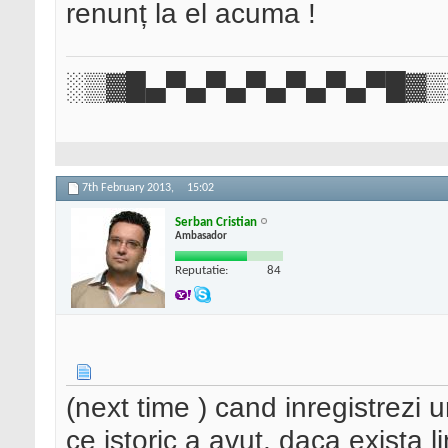
renunț la el acuma !
░▒▓█▄▀▄▀▄▀▄▀▄▀▄▀█▓▒
7th February 2013,
15:02
Serban Cristian
Ambasador
Reputatie:
84
(next time ) cand inregistrezi 
ce istoric a avut, daca exista li