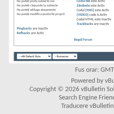
Nu puteţi
posta subiecte noi.
Codul BB
este
Activ
Nu puteţi
răspunde la subiecte
Zâmbete
este
Activ
Nu puteţi
adăuga ataşamente
Codul
[IMG]
este
Activ
Nu puteţi
modifica posturile proprii
[VIDEO]
code is
Activ
Codul HTML este
Inactiv
Trackbacks
are
Inactiv
Pingbacks
are
Inactiv
Refbacks
are
Activ
Reguli Forum
Fus orar: GM
Powered by vBu
Copyright © 2026 vBulletin Solu
Search Engine Frien
Traducere vBullet