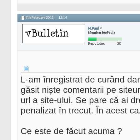
7th February 2013,
12:14
N.Paul
Membru SeoPedia
Reputatie:
30
L-am înregistrat de curând da
găsit niște comentarii pe siteu
url a site-ului. Se pare că ai dre
penalizat în trecut. În acest caz
Ce este de făcut acuma ?