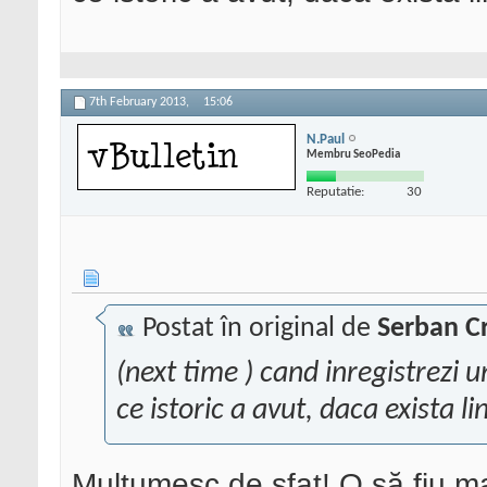
7th February 2013,
15:06
N.Paul
Membru SeoPedia
Reputatie:
30
Postat în original de
Serban Cr
(next time ) cand inregistrezi 
ce istoric a avut, daca exista li
Mulțumesc de sfat! O să fiu ma