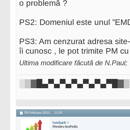
o problemă ?
PS2: Domeniul este unul ”EM
PS3: Am cenzurat adresa site-u
îi cunosc , le pot trimite PM c
Ultima modificare făcută de N.Paul;
░▒▓█▄▀▄▀▄▀▄▀▄▀▄▀█▓▒
7th February 2013,
11:29
tymbark
Membru SeoPedia