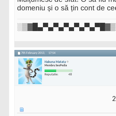
domeniu și o să țin cont de ce
░▒▓█▄▀▄▀▄▀▄▀▄▀▄▀█▓▒
7th February 2013,
17:54
Hakuna Matata
Membru SeoPedia
Reputatie:
48
2