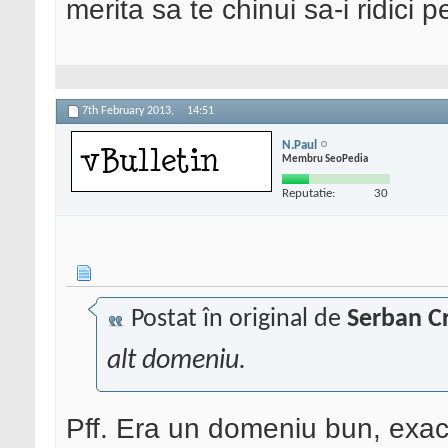
merita sa te chinui sa-i ridici 
7th February 2013,
14:51
N.Paul
Membru SeoPedia
Reputatie:
30
Postat în original de
Serban Cr
alt domeniu.
Pff. Era un domeniu bun, exac