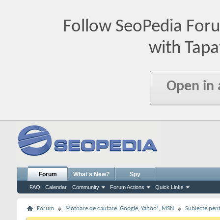
Follow SeoPedia For
with Tapa
Open in
Forum
What's New?
Spy
FAQ
Calendar
Community
Forum Actions
Quick Links
Forum
Motoare de cautare. Google, Yahoo!, MSN
Subiecte pent