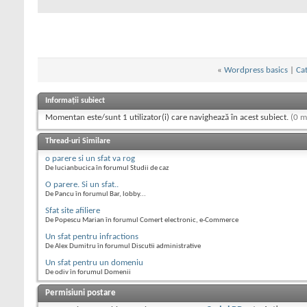
«
Wordpress basics
|
Cat
Informații subiect
Momentan este/sunt 1 utilizator(i) care navighează în acest subiect.
(0 m
Thread-uri Similare
o parere si un sfat va rog
De lucianbucica în forumul Studii de caz
O parere. Si un sfat..
De Pancu în forumul Bar, lobby...
Sfat site afiliere
De Popescu Marian în forumul Comert electronic, e-Commerce
Un sfat pentru infractions
De Alex Dumitru în forumul Discutii administrative
Un sfat pentru un domeniu
De odiv în forumul Domenii
Permisiuni postare