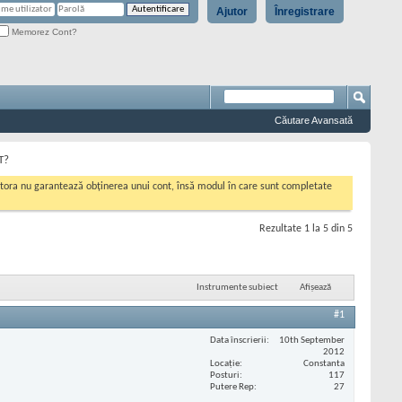
Ajutor
Înregistrare
Memorez Cont?
Căutare Avansată
T?
cestora nu garantează obținerea unui cont, însă modul în care sunt completate
Rezultate 1 la 5 din 5
Instrumente subiect
Afișează
#1
Data înscrierii
10th September
2012
Locaţie
Constanta
Posturi
117
Putere Rep
27