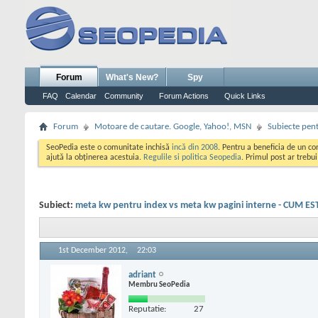
Forum
What's New?
Spy
FAQ
Calendar
Community
Forum Actions
Quick Links
Forum
Motoare de cautare. Google, Yahoo!, MSN
Subiecte pent
SeoPedia este o comunitate inchisă
incă din 2008
. Pentru a beneficia de un c
ajută la obținerea acestuia.
Regulile si politica Seopedia
. Primul post ar trebu
Subiect:
meta kw pentru index vs meta kw pagini interne - CUM E
1st December 2012,
22:03
adriant
Membru SeoPedia
Reputatie:
27