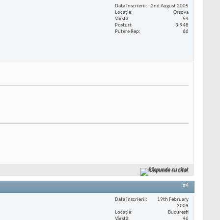
Data înscrierii
2nd August 2005
Locaţie
Orsova
Vârstă
54
Posturi
3.948
Putere Rep
66
Răspunde cu citat
#4
Data înscrierii
19th February
2009
Locaţie
Bucuresti
Vârstă
46