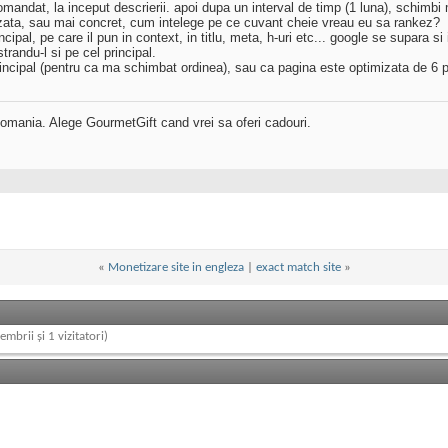
mandat, la inceput descrierii. apoi dupa un interval de timp (1 luna), schimbi 
izata, sau mai concret, cum intelege pe ce cuvant cheie vreau eu sa rankez?
cipal, pe care il pun in context, in titlu, meta, h-uri etc... google se supara s
trandu-l si pe cel principal.
ncipal (pentru ca ma schimbat ordinea), sau ca pagina este optimizata de 6 p
mania. Alege GourmetGift cand vrei sa oferi cadouri.
«
Monetizare site in engleza
|
exact match site
»
embrii și 1 vizitatori)