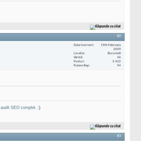
Răspunde cu citat
#2
Data înscrierii
19th February
2009
Locaţie
Bucuresti
Vârstă
46
Posturi
3.422
Putere Rep
94
n
audit SEO complet
. :)
Răspunde cu citat
#3