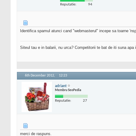
Reputatie:
94
Identifica spamul atunci cand "webmasterul" incepe sa toarne 'nsp
Siteul tau e in balarii, nu urca? Competitorii te bat de iti suna apa
6th December 2012,
12:23
adriant
Membru SeoPedia
Reputatie:
27
merci de raspuns.