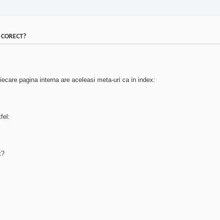
E CORECT?
 fiecare pagina interna are aceleasi meta-uri ca in index:
fel:
t?