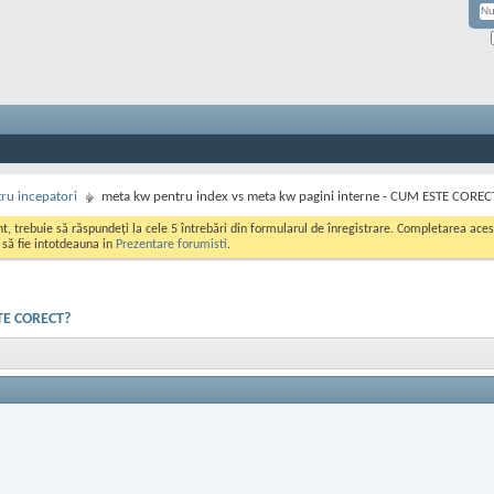
ru incepatori
meta kw pentru index vs meta kw pagini interne - CUM ESTE COREC
ont, trebuie să răspundeți la cele 5 întrebări din formularul de înregistrare. Completarea a
i să fie intotdeauna in
Prezentare forumisti
.
STE CORECT?