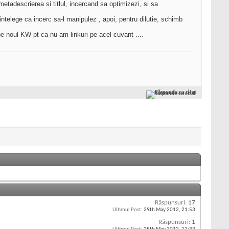
metadescrierea si titlul, incercand sa optimizezi, si sa
i intelege ca incerc sa-l manipulez
, apoi, pentru dilutie, schimb
e noul KW pt ca nu am linkuri pe acel cuvant ....
Răspunde cu citat
Răspunsuri:
17
Ultimul Post:
29th May 2012,
21:53
Răspunsuri:
1