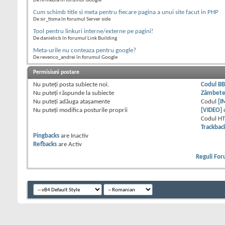
De hrmedia în forumul Google
Cum schimb title si meta pentru fiecare pagina a unui site facut in PHP
De sir_tisma în forumul Server side
Tool pentru linkuri interne/externe pe pagini!
De danielicb în forumul Link Building
Meta-urile nu conteaza pentru google?
De revenco_andrei în forumul Google
Permisiuni postare
Nu puteţi
posta subiecte noi.
Codul B
Nu puteţi
răspunde la subiecte
Zâmbet
Nu puteţi
adăuga ataşamente
Codul
[I
Nu puteţi
modifica posturile proprii
[VIDEO]
Codul H
Trackbac
Pingbacks
are
Inactiv
Refbacks
are
Activ
Reguli Fo