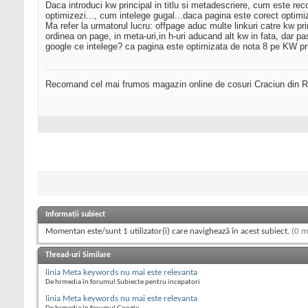
Daca introduci kw principal in titlu si metadescriere, cum este reco
optimizezi..., cum intelege gugal...daca pagina este corect optim
Ma refer la urmatorul lucru: offpage aduc multe linkuri catre kw prin
ordinea on page, in meta-uri,in h-uri aducand alt kw in fata, dar pas
google ce intelege? ca pagina este optimizata de nota 8 pe KW pri
Recomand cel mai frumos magazin online de cosuri Craciun din Ro
Informații subiect
Momentan este/sunt 1 utilizator(i) care navighează în acest subiect.
(0 m
Thread-uri Similare
linia Meta keywords nu mai este relevanta
De hrmedia în forumul Subiecte pentru incepatori
linia Meta keywords nu mai este relevanta