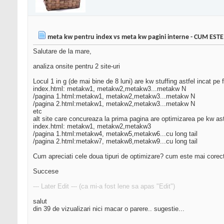
meta kw pentru index vs meta kw pagini interne - CUM EST
Salutare de la mare,
analiza onsite pentru 2 site-uri
Locul 1 in g (de mai bine de 8 luni) are kw stuffing astfel incat pe
index.html: metakw1, metakw2,metakw3...metakw N
/pagina 1.html:metakw1, metakw2,metakw3...metakw N
/pagina 2.html:metakw1, metakw2,metakw3...metakw N
etc
alt site care concureaza la prima pagina are optimizarea pe kw ast
index.html: metakw1, metakw2,metakw3
/pagina 1.html:metakw4, metakw5,metakw6...cu long tail
/pagina 2.html:metakw7, metakw8,metakw9...cu long tail
Cum apreciati cele doua tipuri de optimizare? cum este mai corec
Succese
--- Later Edit --- (ca mi-a fost lene sa apas "Edit")
salut
din 39 de vizualizari nici macar o parere.. sugestie...