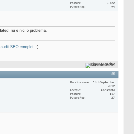
Posturi
3.422
Putere Rep
94
ated, nu e nici o problema.
n
audit SEO complet
. :)
Răspunde cu citat
#5
Data înscrierii
10th September
2012
Locaţie
Constanta
Posturi
117
Putere Rep
27