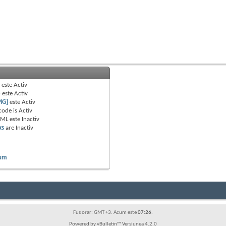
B
este
Activ
e
este
Activ
MG]
este
Activ
code is
Activ
TML este
Inactiv
ks
are
Inactiv
rum
Fus orar: GMT +3. Acum este
07:26
.
Powered by vBulletin™ Versiunea 4.2.0