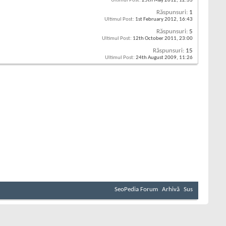
Ultimul Post:
25th May 2012,
12:33
Răspunsuri:
1
Ultimul Post:
1st February 2012,
16:43
Răspunsuri:
5
Ultimul Post:
12th October 2011,
23:00
Răspunsuri:
15
Ultimul Post:
24th August 2009,
11:26
SeoPedia Forum
Arhivă
Sus