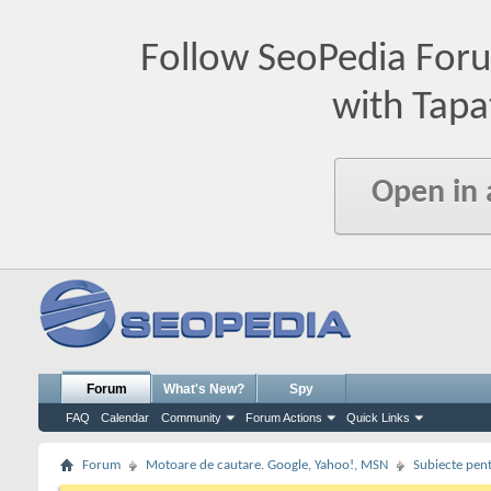
Follow SeoPedia For
with Tapa
Open in
Forum
What's New?
Spy
FAQ
Calendar
Community
Forum Actions
Quick Links
Forum
Motoare de cautare. Google, Yahoo!, MSN
Subiecte pent