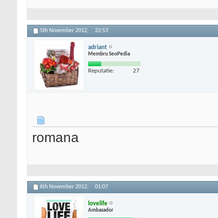
5th November 2012,
22:53
adriant
Membru SeoPedia
Reputatie:
27
romana
6th November 2012,
01:07
lovelife
Ambasador