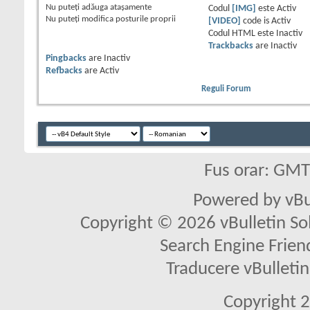
Nu puteţi
adăuga ataşamente
Codul
[IMG]
este
Activ
Nu puteţi
modifica posturile proprii
[VIDEO]
code is
Activ
Codul HTML este
Inactiv
Trackbacks
are
Inactiv
Pingbacks
are
Inactiv
Refbacks
are
Activ
Reguli Forum
Fus orar: GM
Powered by vBu
Copyright © 2026 vBulletin Solu
Search Engine Frien
Traducere vBullet
Copyright 