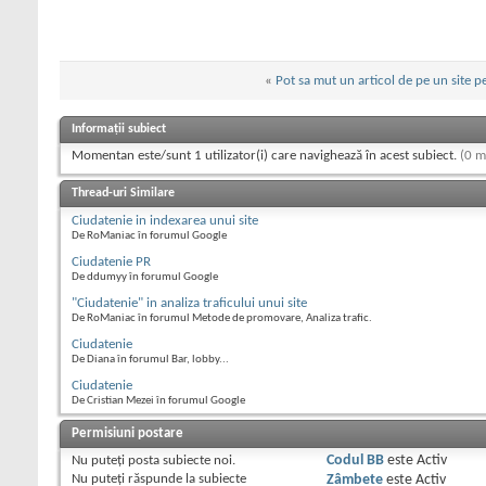
«
Pot sa mut un articol de pe un site pe
Informații subiect
Momentan este/sunt 1 utilizator(i) care navighează în acest subiect.
(0 m
Thread-uri Similare
Ciudatenie in indexarea unui site
De RoManiac în forumul Google
Ciudatenie PR
De ddumyy în forumul Google
"Ciudatenie" in analiza traficului unui site
De RoManiac în forumul Metode de promovare, Analiza trafic.
Ciudatenie
De Diana în forumul Bar, lobby...
Ciudatenie
De Cristian Mezei în forumul Google
Permisiuni postare
Nu puteţi
posta subiecte noi.
Codul BB
este
Activ
Nu puteţi
răspunde la subiecte
Zâmbete
este
Activ