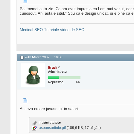
Pai tocmai asta zic. Ca am avut impresia ca l-am mai vazut, dar de
cunoscut. Ah, asta e situl." Stiu ca e design unicat, si e bine ca e "
Medical SEO
Tutoriale video de SEO
26th March 2007,
18:00
Bruzli
Administrator
Reputatie:
44
Ai ceva eroare javascript in safari.
Imagini atașate
raspunsuriinfo.gif
(189,6 KB, 17 afișări)