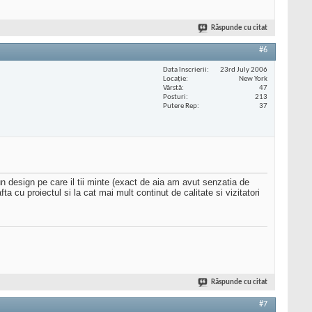
Răspunde cu citat
#6
Data înscrierii
23rd July 2006
Locaţie
New York
Vârstă
47
Posturi
213
Putere Rep
37
n design pe care il tii minte (exact de aia am avut senzatia de
a cu proiectul si la cat mai mult continut de calitate si vizitatori
Răspunde cu citat
#7