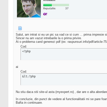
Ambasador
Reputatie:
37
Salut, am intrat si eu un pic sa vad ce si cum ... prima impresie s
Sincer nu am vazut intrebarile la o prima privire.
Ai o problema cand generezi pdf (ex: raspunsuri.info/pdf/article-75.
Cod:
<?php
ai
Cod:
&lt;?php
Nu stiu daca stii site-ul asta (myexpert.ro) , dar are o alta aborda
In concluzie, din punct de vedere al functionalitatii mi se pare foarte
Bafta in continuare.