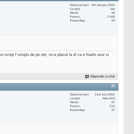
Data înscrierii
5th January 2006
Locaţie
Iasi
Vârstă
48
Posturi
1.068
Putere Rep
49
 script f simplu de pe net, mi-a placut la el ca e foarte usor si
Răspunde cu citat
#8
Data înscrierii
23rd July 2006
Locaţie
New York
Vârstă
47
Posturi
213
Putere Rep
37