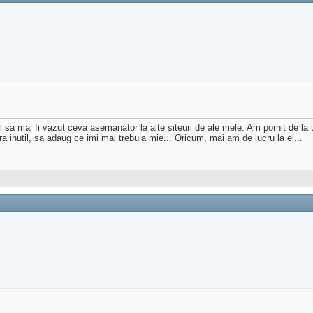
 sa mai fi vazut ceva asemanator la alte siteuri de ale mele. Am pornit de la un
era inutil, sa adaug ce imi mai trebuia mie... Oricum, mai am de lucru la el...