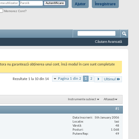
Ajutor
Înregistrare
Memorez Cont?
Căutare Avansată
cestora nu garantează obținerea unui cont, însă modul în care sunt completate
Pagina 1 din 2
1
2
Rezultate 1 la 10 din 14
Ultimul
Instrumente subiect
Afișează
#1
Data înscrierii
5th January 2006
Locaţie
Iasi
Vârstă
48
Posturi
1.068
Putere Rep
49