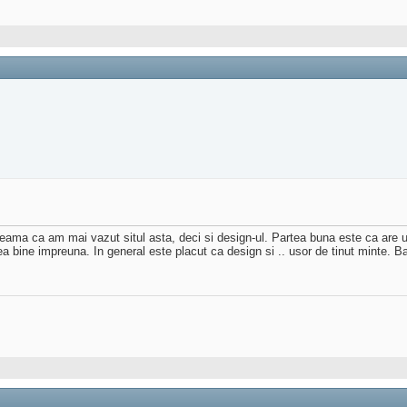
eama ca am mai vazut situl asta, deci si design-ul. Partea buna este ca are u
ea bine impreuna. In general este placut ca design si .. usor de tinut minte. Baft