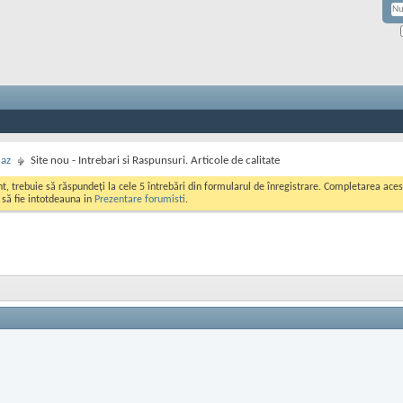
caz
Site nou - Intrebari si Raspunsuri. Articole de calitate
ont, trebuie să răspundeți la cele 5 întrebări din formularul de înregistrare. Completarea a
i să fie intotdeauna in
Prezentare forumisti
.