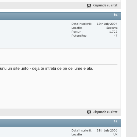
Răspunde cu citat
#4
Data înscrierii
12th July 2004
Locaţie
Suceava
Posturi
1.722
Putere Rep
47
unu un site .info - deja te intrebi de pe ce lume e ala.
Răspunde cu citat
#5
Data înscrierii
28th July 2006
Locaţie
UK