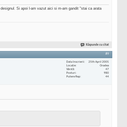
designul. Si apoi l-am vazut aici si m-am gandit "stai ca arata
Răspunde cu citat
#9
Data înscrierii
25th April 2005
Locaţie
Oradea
Vârstă
47
Posturi
980
Putere Rep
44