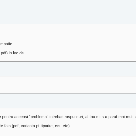
impatic.
pdf) in loc de
re pentru aceeasi "problema" intrebari-raspunsuri, al tau mi s-a parut mai mult u
 fain (pdf, varianta pt tiparire, rss, etc).