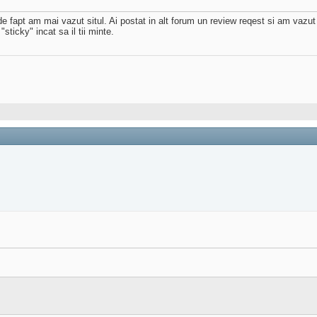
 fapt am mai vazut situl. Ai postat in alt forum un review reqest si am vazut 
sticky" incat sa il tii minte.