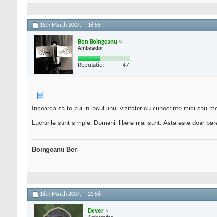
15th March 2007,
16:55
Ben Boingeanu
Ambasador
Reputatie:
47
Incearca sa te pui in locul unui vizitator cu cunostinte mici sau me
Lucrurile sunt simple. Domenii libere mai sunt. Asta este doar pa
Boingeanu Ben
16th March 2007,
23:56
Dever