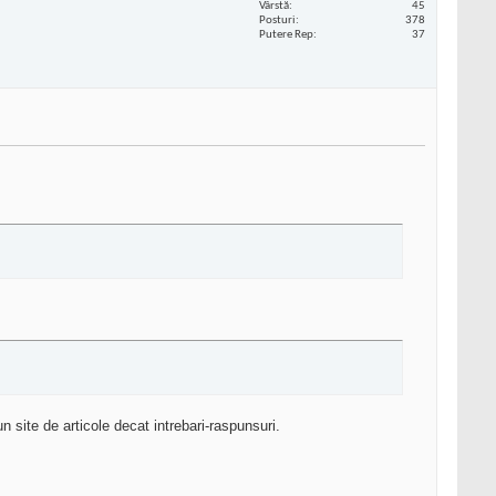
Vârstă
45
Posturi
378
Putere Rep
37
n site de articole decat intrebari-raspunsuri.