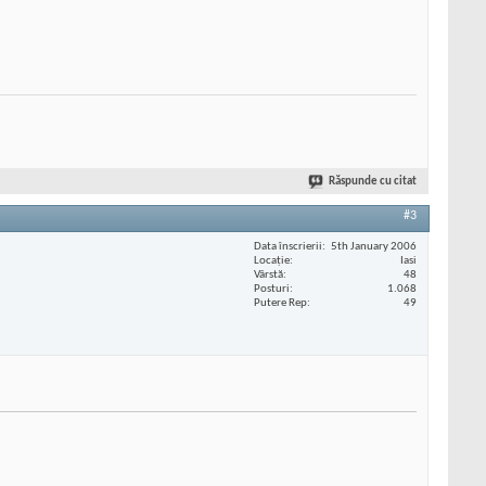
Răspunde cu citat
#3
Data înscrierii
5th January 2006
Locaţie
Iasi
Vârstă
48
Posturi
1.068
Putere Rep
49