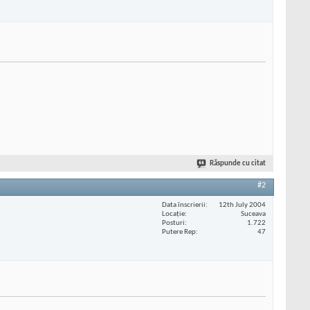
Răspunde cu citat
#2
Data înscrierii
12th July 2004
Locaţie
Suceava
Posturi
1.722
Putere Rep
47