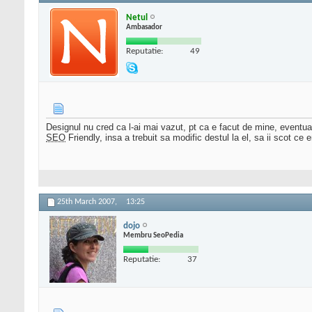
Netul
Ambasador
Reputatie:
49
Designul nu cred ca l-ai mai vazut, pt ca e facut de mine, eventual
SEO
Friendly, insa a trebuit sa modific destul la el, sa ii scot ce 
25th March 2007,
13:25
dojo
Membru SeoPedia
Reputatie:
37