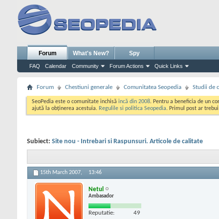
Forum
What's New?
Spy
FAQ
Calendar
Community
Forum Actions
Quick Links
Forum
Chestiuni generale
Comunitatea Seopedia
Studii de 
SeoPedia este o comunitate inchisă
incă din 2008
. Pentru a beneficia de un c
ajută la obținerea acestuia.
Regulile si politica Seopedia
. Primul post ar trebu
Subiect:
Site nou - Intrebari si Raspunsuri. Articole de calitate
15th March 2007,
13:46
Netul
Ambasador
Reputatie:
49