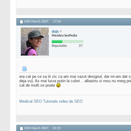
24th March 2007,
17:34
dojo
Membru SeoPedia
Reputatie:
37
era cat pe ce sa iti zic ca am mai vazut designul, dar mi-am dat s
deja vu). As mai lucra putin la culori .. albastru si rosu nu merg pr
cat de multi se poate
Medical SEO
Tutoriale video de SEO
25th March 2007,
01:15