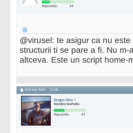
Reputatie:
34
@virusel: te asigur ca nu este
structurii ti se pare a fi. Nu m-
altceva. Este un script home-
23rd July 2009,
11:08
Dragos Nicu
Membru SeoPedia
Reputatie:
44