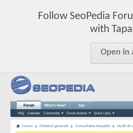
Follow SeoPedia For
with Tapa
Open in
Forum
What's New?
Spy
FAQ
Calendar
Community
Forum Actions
Quick Links
Forum
Chestiuni generale
Comunitatea Seopedia
Studii de 