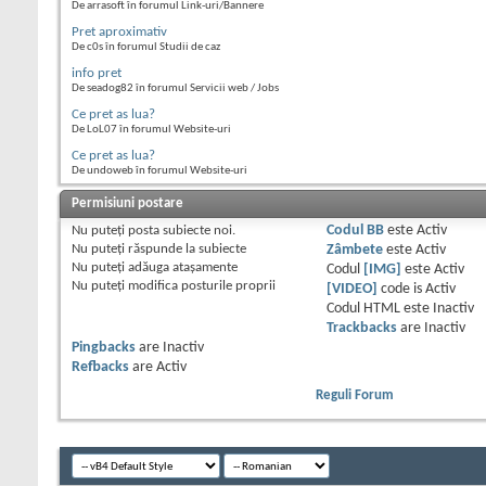
De arrasoft în forumul Link-uri/Bannere
Pret aproximativ
De c0s în forumul Studii de caz
info pret
De seadog82 în forumul Servicii web / Jobs
Ce pret as lua?
De LoL07 în forumul Website-uri
Ce pret as lua?
De undoweb în forumul Website-uri
Permisiuni postare
Nu puteţi
posta subiecte noi.
Codul BB
este
Activ
Nu puteţi
răspunde la subiecte
Zâmbete
este
Activ
Nu puteţi
adăuga ataşamente
Codul
[IMG]
este
Activ
Nu puteţi
modifica posturile proprii
[VIDEO]
code is
Activ
Codul HTML este
Inactiv
Trackbacks
are
Inactiv
Pingbacks
are
Inactiv
Refbacks
are
Activ
Reguli Forum