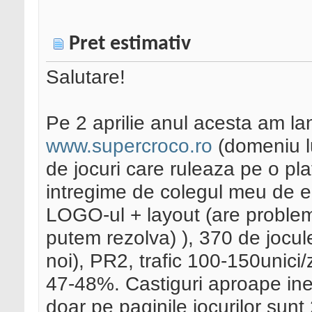
Pret estimativ
Salutare!
Pe 2 aprilie anul acesta am la
www.supercroco.ro
(domeniu lu
de jocuri care ruleaza pe o pl
intregime de colegul meu de ec
LOGO-ul + layout (are problem
putem rezolva) ), 370 de jocul
noi), PR2, trafic 100-150unici/
47-48%. Castiguri aproape ine
doar pe paginile jocurilor sunt 