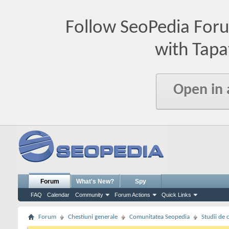
Follow SeoPedia For
with Tapa
Open in
Forum
What's New?
Spy
FAQ
Calendar
Community
Forum Actions
Quick Links
Forum
Chestiuni generale
Comunitatea Seopedia
Studii de 