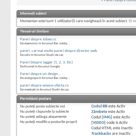
«
Pareri despre noxt
Informații subiect
Momentan este/sunt 1 utilizator(i) care navighează în acest subiect.
(0 m
Thread-uri Similare
Pareri despre Jobee.ro
De daemonic în forumul Bar, lobby...
pareri, cat mai multe pareri despre director web
De odiv în forumul Studii de caz
Pareri Despre Jagger (1, 2, 3, Etc)
De Krumel în forumul Google
Pareri despre un design...
De andypopa în forumul Bar, lobby...
pareri despre www.e-oferta.ro
De meetzah în forumul Studii de caz
Permisiuni postare
Nu puteţi
posta subiecte noi.
Codul BB
este
Activ
Nu puteţi
răspunde la subiecte
Zâmbete
este
Activ
Nu puteţi
adăuga ataşamente
Codul
[IMG]
este
Activ
Nu puteţi
modifica posturile proprii
[VIDEO]
code is
Activ
Codul HTML este
Inactiv
Trackbacks
are
Inactiv