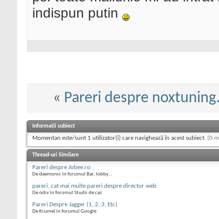
indispun putin
«
Pareri despre noxtunin
Informații subiect
Momentan este/sunt 1 utilizator(i) care navighează în acest subiect.
(0 m
Thread-uri Similare
Pareri despre Jobee.ro
De daemonic în forumul Bar, lobby...
pareri, cat mai multe pareri despre director web
De odiv în forumul Studii de caz
Pareri Despre Jagger (1, 2, 3, Etc)
De Krumel în forumul Google