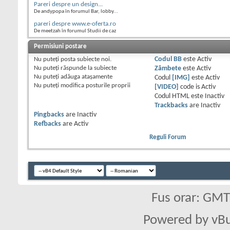
Pareri despre un design...
De andypopa în forumul Bar, lobby...
pareri despre www.e-oferta.ro
De meetzah în forumul Studii de caz
Permisiuni postare
Nu puteţi
posta subiecte noi.
Codul BB
este
Activ
Nu puteţi
răspunde la subiecte
Zâmbete
este
Activ
Nu puteţi
adăuga ataşamente
Codul
[IMG]
este
Activ
Nu puteţi
modifica posturile proprii
[VIDEO]
code is
Activ
Codul HTML este
Inactiv
Trackbacks
are
Inactiv
Pingbacks
are
Inactiv
Refbacks
are
Activ
Reguli Forum
Fus orar: GM
Powered by vBu