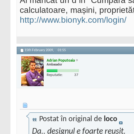
Ai mancat un d in "Cumpără sa
calculatoare, mașini, proprietăți
http://www.bionyk.com/login/
15th February 2009,
01:55
Adrian Poputoaia
Ambasador
Reputatie:
37
Postat în original de
loco
Da.. designul e foarte reusit.