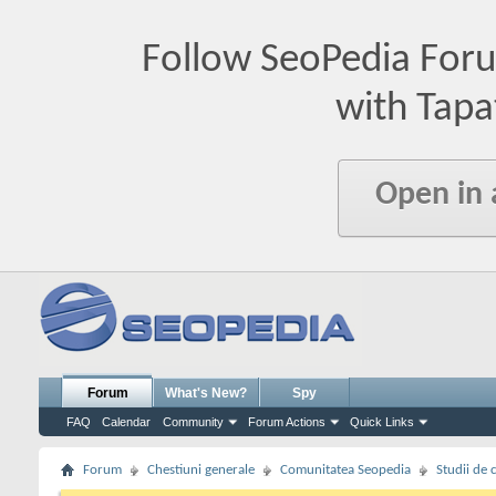
Follow SeoPedia For
with Tapa
Open in
Forum
What's New?
Spy
FAQ
Calendar
Community
Forum Actions
Quick Links
Forum
Chestiuni generale
Comunitatea Seopedia
Studii de 