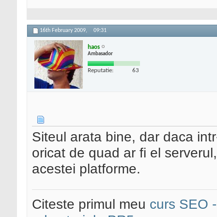
16th February 2009,
09:31
haos
Ambasador
Reputatie:
63
Siteul arata bine, dar daca int
oricat de quad ar fi el serverul
acestei platforme.
Citeste primul meu
curs SEO - 