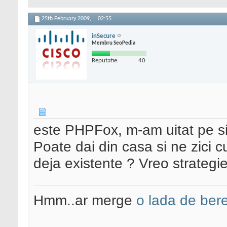
25th February 2009,
02:55
inSecure
Membru SeoPedia
Reputatie:
40
este PHPFox, m-am uitat pe site
Poate dai din casa si ne zici c
deja existente ? Vreo strateg
Hmm..ar merge
o lada de ber