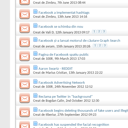
Creat de
Zimbru
, 7th June 2013 08:44
Facebook a implementat hashtags
Creat de
Zimbru
, 13th June 2013 14:16
Facebook se schimba din nou
1
2
3
Creat de
Vali D
, 12th January 2013 09:17
Facebook și-a lansat motorul de căutare Graph Search
1
2
3
Creat de
avram
, 15th January 2013 20:26
Pagina de Facebook spatiu public
Creat de
100R
, 9th March 2013 17:03
Aaron Swartz - REDDIT
Creat de
Marius Cristian
, 13th January 2013 22:22
Facebook Advertising Network
Creat de
100R
, 24th November 2012 12:52
Reclama pe Twitter in "background"
Creat de
Bogdan Calin
, 2nd October 2012 12:30
Facebook begins deleting thousands of fake users and illegit
Creat de
tiberiur
, 27th September 2012 09:23
Facebook has suspended the facial recognition