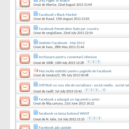
[FB] Pages To Watch
Creat de
tiberiur
, 22nd August 2013 21:04
Facebook's Black Market
Creat de
Raoul
, 15th August 2013 21:03
Facebook Penetration Rate per country
Creat de
sergiuliano
, 22nd July 2013 22:54
Statistici Facebook - Mai 2013
Creat de
haos
, 28th May 2013 21:44
Inchisoare pentru comentarii ofensive
1
2
3
Creat de
100R
, 13th July 2013 12:28
Mai multe statistici pentru paginile de Facebook
Creat de
ionutzz23
, 9th July 2013 00:48
SITETALK un nou site de socializare : social media , social n
1
2
3
...
4
Creat de
raulll
, 1st July 2013 15:42
Facebook a adaugat un tag pentru autor
Creat de
filip.camara
, 21st June 2013 16:22
facebook va lansa butonul WANT
1
2
3
Creat de
N. Iulia
, 1st July 2012 21:25
Facebook ads update