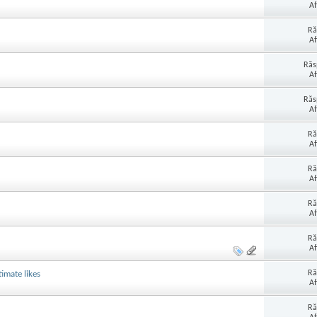
Af
Ră
Af
Răs
Af
Răs
Af
Ră
Af
Ră
Af
Ră
Af
Ră
Af
Ră
imate likes
Af
Ră