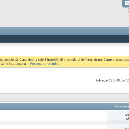
ont, trebuie să răspundeți la cele 5 întrebări din formularul de înregistrare. Completarea a
i să fie intotdeauna in
Prezentare forumisti
.
Subiecte 61 la 80 din 1
Răspunsur
Ră
Af