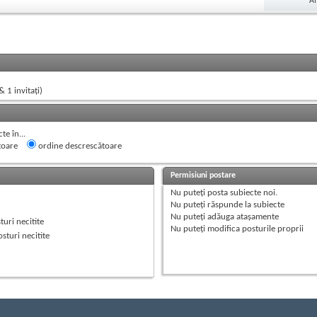
Af
& 1 invitaţi)
e în...
toare
ordine descrescătoare
Permisiuni postare
Nu puteţi
posta subiecte noi.
Nu puteţi
răspunde la subiecte
Nu puteţi
adăuga ataşamente
uri necitite
Nu puteţi
modifica posturile proprii
sturi necitite