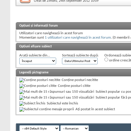
Creat de
Zimbru
, 24th September 2012 10:09
Opțiuni și informații forum
Utilizatori care navighează în acest forum
Momentan sunt
1 utilizatori care navighează în acest forum
. (0 membrii 
Opțiuni afișare subiect
Arată subiecte din...
Sortează subiecte după:
Ordonează subiect
ordine crescă
Legendă pictograme
Conține posturi necitite
Conține posturi citite
Subiect popular cu post
Subiect popular fără po
Subiectul este închis
Aţi postat în acest subiect