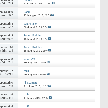
spunsuri:
0
tiberiur
işări: 1.789
22nd August 2013,
21:04
spunsuri:
0
Raoul
işări: 1.947
15th August 2013,
21:03
spunsuri:
4
sergiuliano
işări: 1.657
23rd July 2013,
07:30
spunsuri:
9
Robert Radulescu
işări: 2.039
18th July 2013,
23:46
punsuri:
20
Robert Radulescu
işări: 5.178
18th July 2013,
23:40
spunsuri:
0
ionutzz23
işări: 1.741
9th July 2013,
00:48
punsuri:
37
raulll
şări: 13.721
5th July 2013,
16:02
spunsuri:
0
filip.camara
işări: 1.733
21st June 2013,
16:22
punsuri:
26
ValiS
işări: 6.481
14th June 2013,
19:49
spunsuri:
4
ValiS