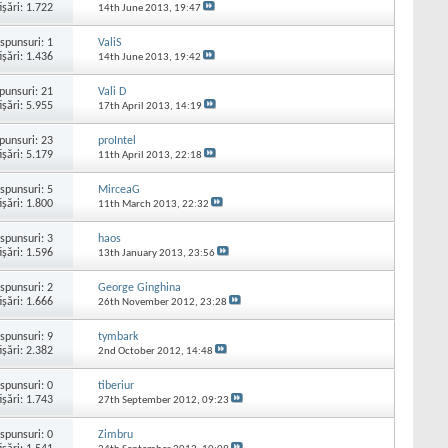
işări: 1.722
14th June 2013,
19:47
spunsuri:
1
ValiS
işări: 1.436
14th June 2013,
19:42
punsuri:
21
Vali D
işări: 5.955
17th April 2013,
14:19
punsuri:
23
proIntel
işări: 5.179
11th April 2013,
22:18
spunsuri:
5
MirceaG
işări: 1.800
11th March 2013,
22:32
spunsuri:
3
haos
işări: 1.596
13th January 2013,
23:56
spunsuri:
2
George Ginghina
işări: 1.666
26th November 2012,
23:28
spunsuri:
9
tymbark
işări: 2.382
2nd October 2012,
14:48
spunsuri:
0
tiberiur
işări: 1.743
27th September 2012,
09:23
spunsuri:
0
Zimbru