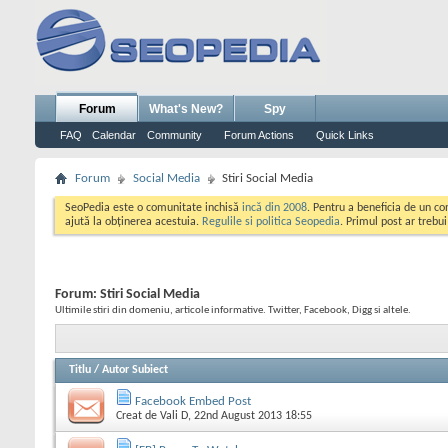
Forum
What's New?
Spy
FAQ
Calendar
Community
Forum Actions
Quick Links
Forum
Social Media
Stiri Social Media
SeoPedia este o comunitate inchisă
incă din 2008
. Pentru a beneficia de un c
ajută la obținerea acestuia.
Regulile si politica Seopedia
. Primul post ar trebu
Forum:
Stiri Social Media
Ultimile stiri din domeniu, articole informative. Twitter, Facebook, Digg si altele.
Titlu
/
Autor Subiect
Facebook Embed Post
Creat de
Vali D
, 22nd August 2013 18:55