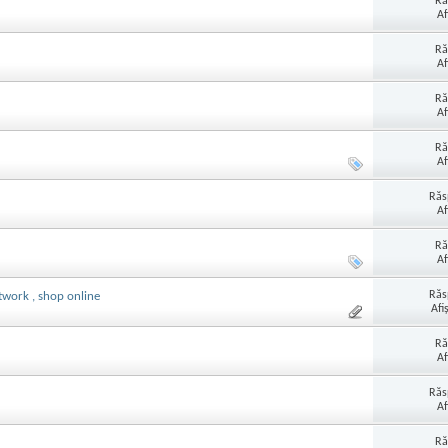
Ră
Af
Ră
Af
Ră
Af
Ră
Af
Răs
Af
Ră
Af
Răs
etwork , shop online
Afi
Ră
Af
Răs
Af
Ră