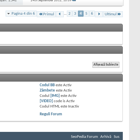
işări: 1.541
24th September 2012,
10:09
Pagina 4 din 6
...
2
3
4
5
6
Primul
Ultimul
Codul BB
este
Activ
Zâmbete
este
Activ
Codul
[IMG]
este
Activ
[VIDEO]
code is
Activ
Codul HTML este
Inactiv
Reguli Forum
SeoPedia Forum
Arhivă
Sus