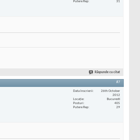
Putere Rep
31
Răspunde cu citat
#7
Data înscrierii
26th October
2012
Locaţie
Bucuresti
Posturi
405
Putere Rep
29