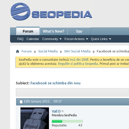
Forum
What's New?
Spy
FAQ
Calendar
Community
Forum Actions
Quick Links
Forum
Social Media
Stiri Social Media
Facebook se schimba
SeoPedia este o comunitate inchisă
incă din 2008
. Pentru a beneficia de un c
ajută la obținerea acestuia.
Regulile si politica Seopedia
. Primul post ar trebu
Subiect:
Facebook se schimba din nou
12th January 2013,
09:17
Vali D
Membru SeoPedia
Reputatie:
43