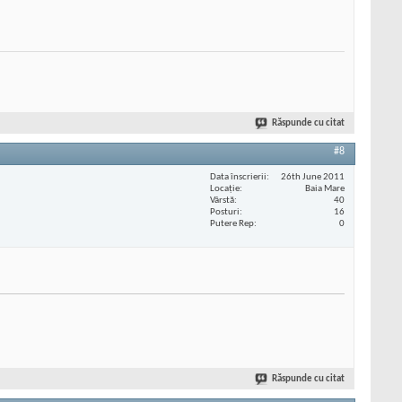
Răspunde cu citat
#8
Data înscrierii
26th June 2011
Locaţie
Baia Mare
Vârstă
40
Posturi
16
Putere Rep
0
Răspunde cu citat