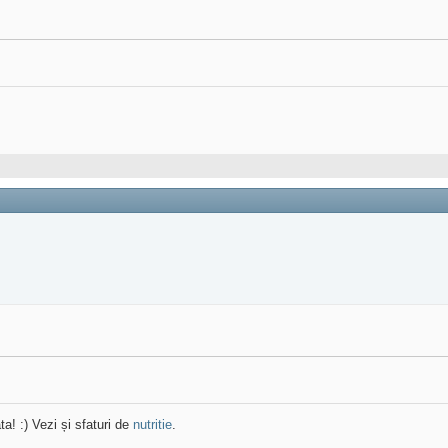
ta! :) Vezi și sfaturi de
nutritie
.