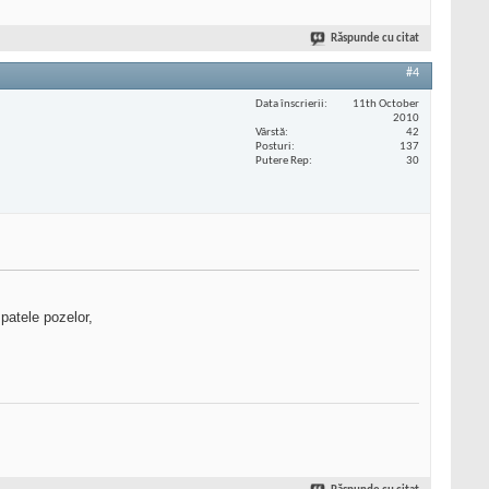
Răspunde cu citat
#4
Data înscrierii
11th October
2010
Vârstă
42
Posturi
137
Putere Rep
30
patele pozelor,