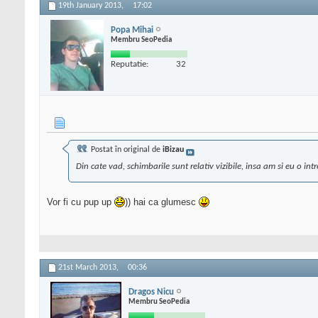
19th January 2013,
17:02
Popa Mihai
Membru SeoPedia
Reputatie:
32
Postat în original de
iBizau
Din cate vad, schimbarile sunt relativ vizibile, insa am si eu o int
Vor fi cu pup up
)) hai ca glumesc
21st March 2013,
00:36
Dragos Nicu
Membru SeoPedia