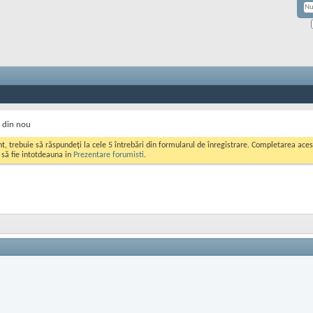
 din nou
ont, trebuie să răspundeți la cele 5 întrebări din formularul de înregistrare. Completarea a
i să fie intotdeauna in
Prezentare forumisti
.