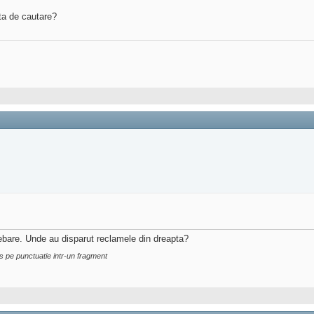
ta de cautare?
trebare. Unde au disparut reclamele din dreapta?
s pe punctuatie intr-un fragment