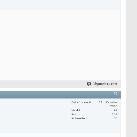
Răspunde cu citat
#2
Data înscrierii
11th October
2010
Vârstă
42
Posturi
137
Putere Rep
30