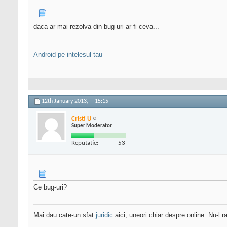
daca ar mai rezolva din bug-uri ar fi ceva...
Android pe intelesul tau
12th January 2013,
15:15
Cristi U
Super Moderator
Reputatie:
53
Ce bug-uri?
Mai dau cate-un sfat
juridic
aici, uneori chiar despre online. Nu-l ra