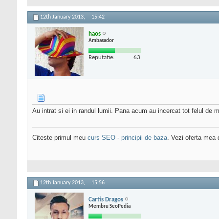
12th January 2013,
15:42
haos
Ambasador
Reputatie:
63
Au intrat si ei in randul lumii. Pana acum au incercat tot felul de m
Citeste primul meu
curs SEO - principii de baza
. Vezi oferta mea
12th January 2013,
15:56
Cartis Dragos
Membru SeoPedia