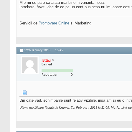
Mie mi se pare ca arata mai bine in varianta noua.
Intrebare: Aveti idee de ce pe un cont business nu imi apare casu
Servicii de
Promovare Online
si Marketing.
19th January 2013,
15:45
iBizau
Banned
Reputatie:
0
Din cate vad, schimbarile sunt relativ vizibile, insa am si eu o in
Ultima modificare făcută de Krumel; 7th February 2013 la
11:09
.
Motiv:
Link pu