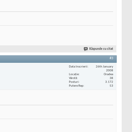
Răspunde cu citat
#3
Data înscrierii
26th January
2008
Locaţie
Oradea
Vârstă
38
Posturi
3.172
Putere Rep
53