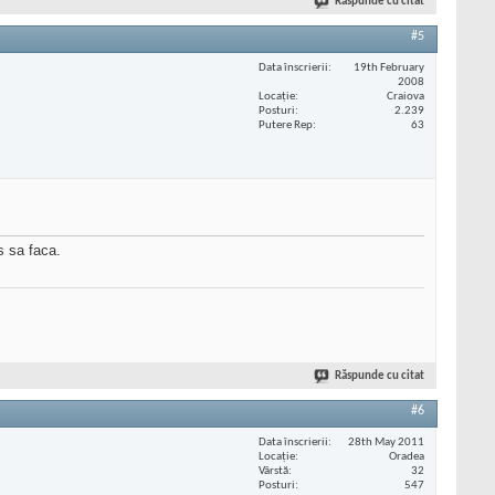
Răspunde cu citat
#5
Data înscrierii
19th February
2008
Locaţie
Craiova
Posturi
2.239
Putere Rep
63
s sa faca.
Răspunde cu citat
#6
Data înscrierii
28th May 2011
Locaţie
Oradea
Vârstă
32
Posturi
547