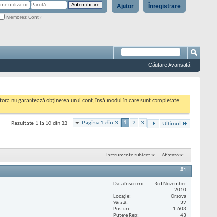
Ajutor
Înregistrare
Memorez Cont?
Căutare Avansată
cestora nu garantează obținerea unui cont, însă modul în care sunt completate
Pagina 1 din 3
1
2
3
Rezultate 1 la 10 din 22
Ultimul
Instrumente subiect
Afișează
#1
Data înscrierii
3rd November
2010
Locaţie
Orsova
Vârstă
39
Posturi
1.603
Putere Rep
43