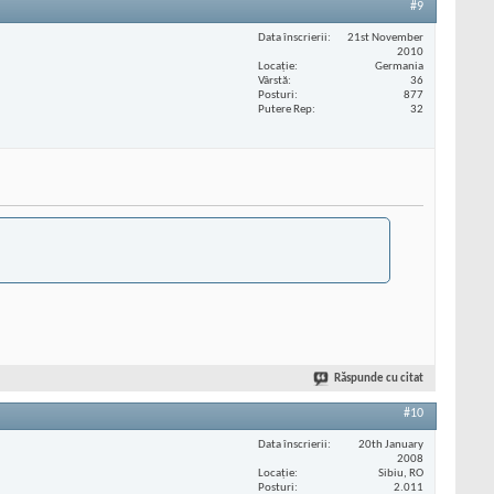
#9
Data înscrierii
21st November
2010
Locaţie
Germania
Vârstă
36
Posturi
877
Putere Rep
32
Răspunde cu citat
#10
Data înscrierii
20th January
2008
Locaţie
Sibiu, RO
Posturi
2.011