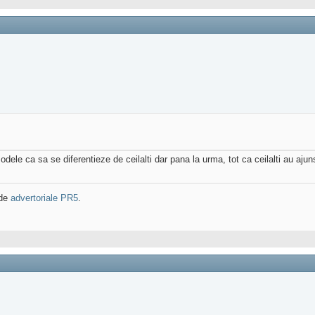
odele ca sa se diferentieze de ceilalti dar pana la urma, tot ca ceilalti au ajun
 de
advertoriale PR5
.