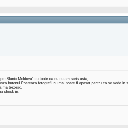
spre Slanic Moldova" cu toate ca eu nu am scris asta,
poza butonul Posteaza fotografii nu mai poate fi apasat pentru ca se vede in s
a ma trezesc,
au check in.