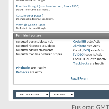
De ivok în forumul Google
Food for thought (watch-series.com, Alexa 2900)
De Emil în forumul Bar, lobby...
Custom error pages ?
De emanuel în forumul Bar, lobby...
Vizavi de Google Pages
De florin în forumul Google
Permisiuni postare
Nu puteţi
posta subiecte noi.
Codul BB
este
Activ
Nu puteţi
răspunde la subiecte
Zâmbete
este
Activ
Nu puteţi
adăuga ataşamente
Codul
[IMG]
este
Activ
Nu puteţi
modifica posturile proprii
[VIDEO]
code is
Activ
Codul HTML este
Inactiv
Trackbacks
are
Inactiv
Pingbacks
are
Inactiv
Refbacks
are
Activ
Reguli Forum
Fus orar: GM