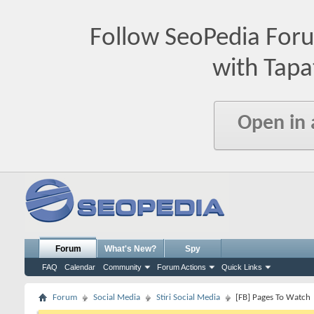
Follow SeoPedia For
with Tapa
Open in
Forum
What's New?
Spy
FAQ
Calendar
Community
Forum Actions
Quick Links
Forum
Social Media
Stiri Social Media
[FB] Pages To Watch