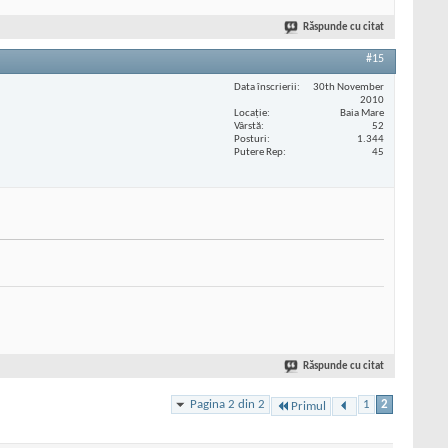
Răspunde cu citat
#15
Data înscrierii
30th November
2010
Locaţie
Baia Mare
Vârstă
52
Posturi
1.344
Putere Rep
45
Răspunde cu citat
Pagina 2 din 2
1
2
Primul