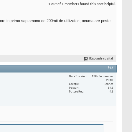
1 out of 1 members found this post helpful.
tore in prima saptamana de 200mii de utilizatori, acuma are peste
Răspunde cu citat
#13
Data înscrierii
13th September
2010
Locaţie
Rennes
Posturi
842
Putere Rep
42