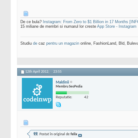
De ce bula?
Instagram: From Zero to $1 Billion in 17 Months [
15 miliane de membri si numarul lor creste
App Store - Instagram
Studiu
de
caz
pentru un magazin
online, FashionLand, Bld, Bulev
12th April 2012,
23:55
Maldinii
Membru SeoPedia
Reputatie:
42
Postat în original de
felix