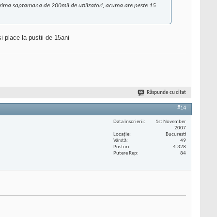
 prima saptamana de 200mii de utilizatori, acuma are peste 15
i place la pustii de 15ani
Răspunde cu citat
#14
Data înscrierii
1st November
2007
Locaţie
Bucuresti
Vârstă
49
Posturi
4.328
Putere Rep
84