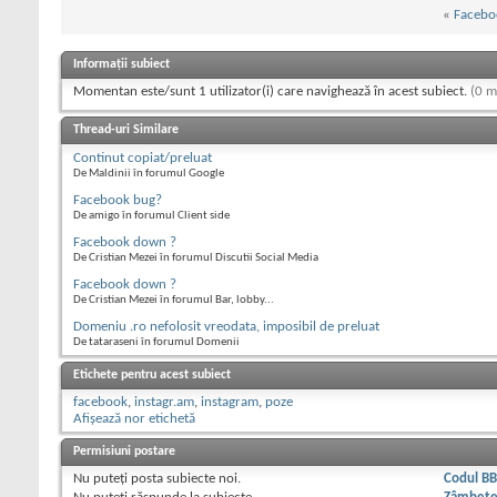
«
Facebo
Informații subiect
Momentan este/sunt 1 utilizator(i) care navighează în acest subiect.
(0 m
Thread-uri Similare
Continut copiat/preluat
De Maldinii în forumul Google
Facebook bug?
De amigo în forumul Client side
Facebook down ?
De Cristian Mezei în forumul Discutii Social Media
Facebook down ?
De Cristian Mezei în forumul Bar, lobby...
Domeniu .ro nefolosit vreodata, imposibil de preluat
De tataraseni în forumul Domenii
Etichete pentru acest subiect
facebook
,
instagr.am
,
instagram
,
poze
Afișează nor etichetă
Permisiuni postare
Nu puteţi
posta subiecte noi.
Codul B