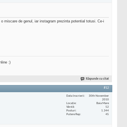
o miscare de genul, iar instagram prezinta potential totusi. Ce-i
line :)
Răspunde cu citat
#12
Data înscrierii
30th November
2010
Locaţie
Baia Mare
Vârstă
52
Posturi
1.344
Putere Rep
45