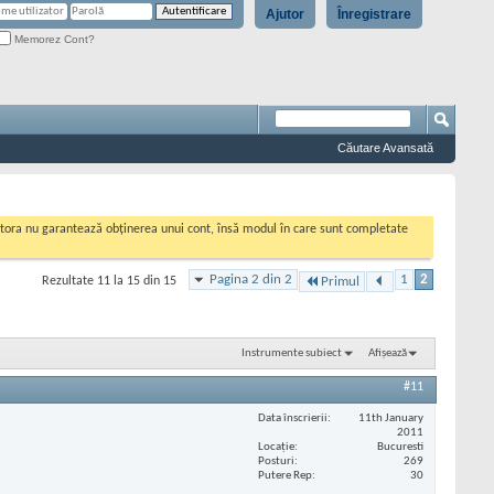
Ajutor
Înregistrare
Memorez Cont?
Căutare Avansată
cestora nu garantează obținerea unui cont, însă modul în care sunt completate
Pagina 2 din 2
1
2
Rezultate 11 la 15 din 15
Primul
Instrumente subiect
Afișează
#11
Data înscrierii
11th January
2011
Locaţie
Bucuresti
Posturi
269
Putere Rep
30