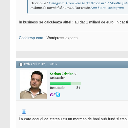
De ce bula?
Instagram: From Zero to $1 Billion in 17 Months [
miliane de membri si numarul lor creste
App Store - Instagram
In business se calculeaza altfel : au dat 1 miliard de euro, in cat
Codeinwp.com
- Wordpress experts
12th April 2012,
23:59
Serban Cristian
Ambasador
Reputatie:
84
La care adaugi ca stateau cu un morman de bani sub fund si trebui