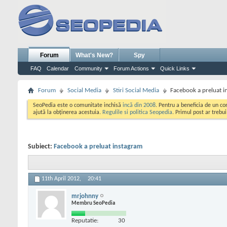
Forum
What's New?
Spy
FAQ
Calendar
Community
Forum Actions
Quick Links
Forum
Social Media
Stiri Social Media
Facebook a preluat i
SeoPedia este o comunitate inchisă
incă din 2008
. Pentru a beneficia de un c
ajută la obținerea acestuia.
Regulile si politica Seopedia
. Primul post ar trebu
Subiect:
Facebook a preluat instagram
11th April 2012,
20:41
mrjohnny
Membru SeoPedia
Reputatie:
30