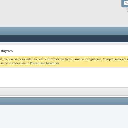
nstagram
ont, trebuie să răspundeți la cele 5 întrebări din formularul de înregistrare. Completarea a
i să fie intotdeauna in
Prezentare forumisti
.