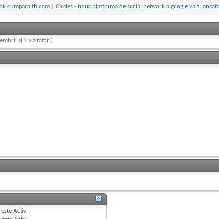
ok cumpara fb.com
|
Circles - noua platforma de social network a google va fi lansat
embrii și 1 vizitatori)
B
este
Activ