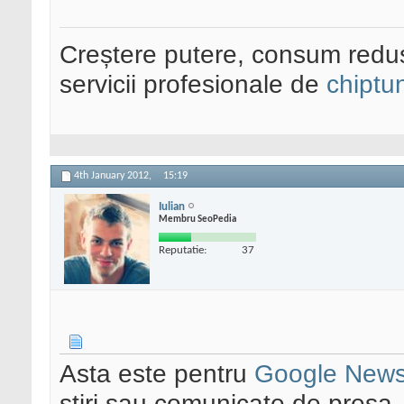
Creștere putere, consum redus
servicii profesionale de
chiptu
4th January 2012,
15:19
Iulian
Membru SeoPedia
Reputatie:
37
Asta este pentru
Google New
stiri sau comunicate de presa.