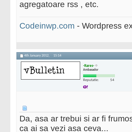
agregatoare rss , etc.
Codeinwp.com
- Wordpress ex
4th January 2012,
15:14
-Rares-
Ambasador
Reputatie:
54
Da, asa ar trebui si ar fi frumo
ca ai sa vezi asa ceva...