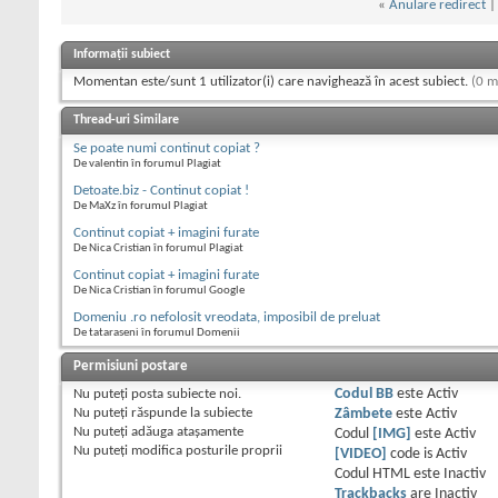
«
Anulare redirect
Informații subiect
Momentan este/sunt 1 utilizator(i) care navighează în acest subiect.
(0 m
Thread-uri Similare
Se poate numi continut copiat ?
De valentin în forumul Plagiat
Detoate.biz - Continut copiat !
De MaXz în forumul Plagiat
Continut copiat + imagini furate
De Nica Cristian în forumul Plagiat
Continut copiat + imagini furate
De Nica Cristian în forumul Google
Domeniu .ro nefolosit vreodata, imposibil de preluat
De tataraseni în forumul Domenii
Permisiuni postare
Nu puteţi
posta subiecte noi.
Codul BB
este
Activ
Nu puteţi
răspunde la subiecte
Zâmbete
este
Activ
Nu puteţi
adăuga ataşamente
Codul
[IMG]
este
Activ
Nu puteţi
modifica posturile proprii
[VIDEO]
code is
Activ
Codul HTML este
Inactiv
Trackbacks
are
Inactiv