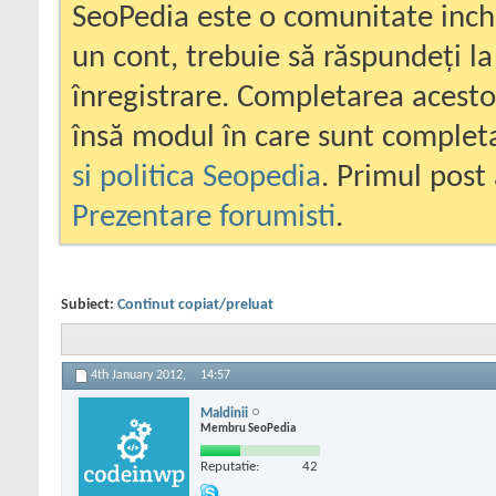
SeoPedia este o comunitate inc
un cont, trebuie să răspundeți la
înregistrare. Completarea acesto
însă modul în care sunt completa
si politica Seopedia
. Primul post 
Prezentare forumisti
.
Subiect:
Continut copiat/preluat
4th January 2012,
14:57
Maldinii
Membru SeoPedia
Reputatie:
42