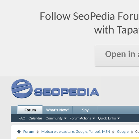
Follow SeoPedia For
with Tapa
Open in
Forum
What's New?
Spy
FAQ
Calendar
Community
Forum Actions
Quick Links
Forum
Motoare de cautare. Google, Yahoo!, MSN
Google
Co