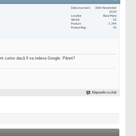
Data înscrierii
30th November
2010
Locaţie
Baia Mare
Vârstă
52
Posturi
1.344
Putere Rep
45
t curios dacă îl va indexa Google. Păreri?
Răspunde cu citat