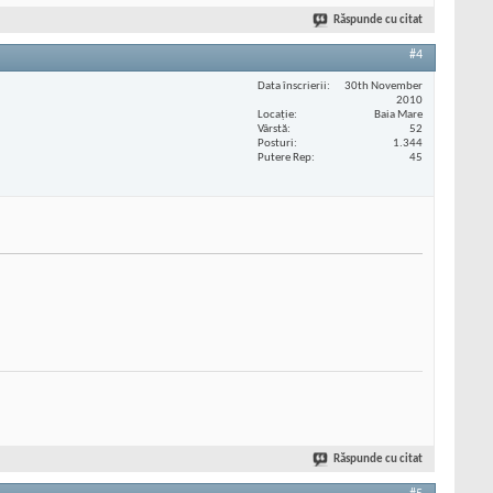
Răspunde cu citat
#4
Data înscrierii
30th November
2010
Locaţie
Baia Mare
Vârstă
52
Posturi
1.344
Putere Rep
45
Răspunde cu citat