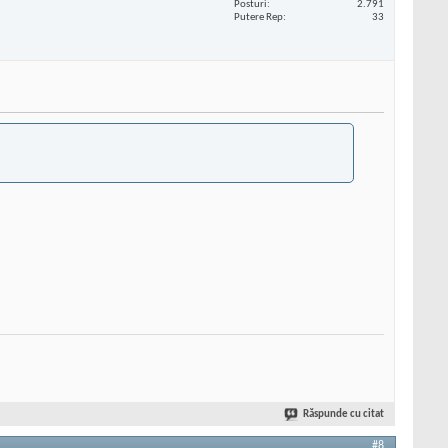
Posturi
2.791
Putere Rep
33
Răspunde cu citat
#8