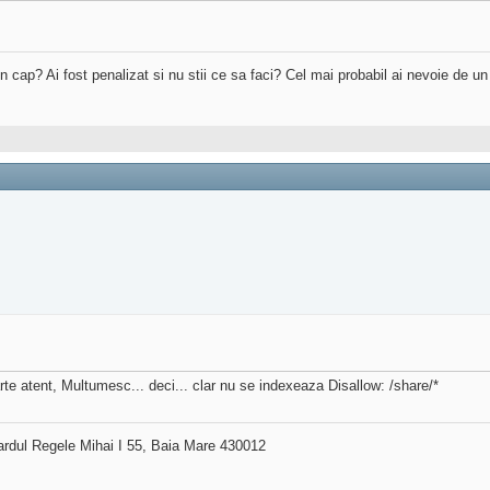
 in cap? Ai fost penalizat si nu stii ce sa faci? Cel mai probabil ai nevoie de u
arte atent, Multumesc... deci... clar nu se indexeaza Disallow: /share/*
ardul Regele Mihai I 55, Baia Mare 430012