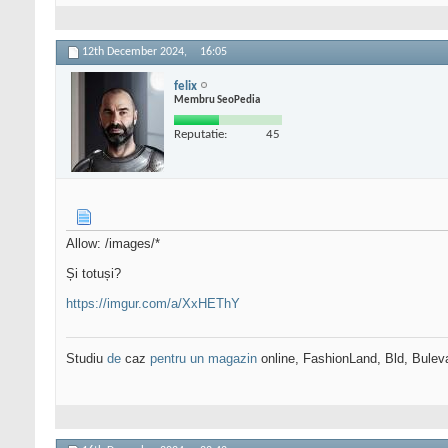
12th December 2024,
16:05
felix
Membru SeoPedia
Reputatie:
45
Allow: /images/*
Și totuși?
https://imgur.com/a/XxHEThY
Studiu
de
caz
pentru un magazin
online, FashionLand, Bld, Bulev