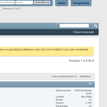
Ajutor
Înregistrare
Memorez Cont?
Căutare Avansată
cestora nu garantează obținerea unui cont, însă modul în care sunt completate
Rezultate 1 la 8 din 8
Instrumente subiect
Afișează
#1
Data înscrierii
30th November
2010
Locaţie
Baia Mare
Vârstă
52
Posturi
1.344
Putere Rep
45