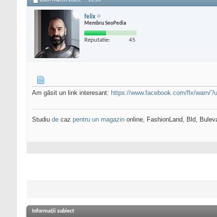
28th March 2025,
13:56
felix
Membru SeoPedia
Reputatie:
45
Am găsit un link interesant:
https://www.facebook.com/flx/warn/?u.
Studiu
de
caz
pentru un magazin
online, FashionLand, Bld, Bulev
Informații subiect