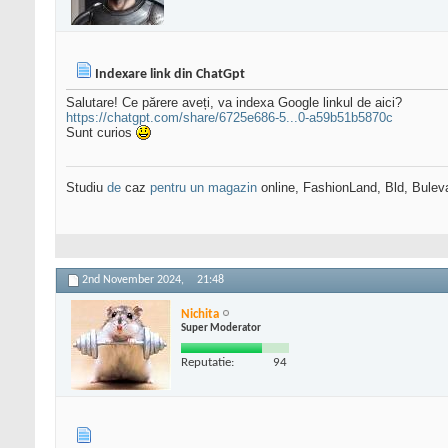
Indexare link din ChatGpt
Salutare! Ce părere aveți, va indexa Google linkul de aici?
https://chatgpt.com/share/6725e686-5...0-a59b51b5870c
Sunt curios
Studiu
de
caz
pentru un magazin
online, FashionLand, Bld, Bulev
2nd November 2024,
21:48
Nichita
Super Moderator
Reputatie:
94