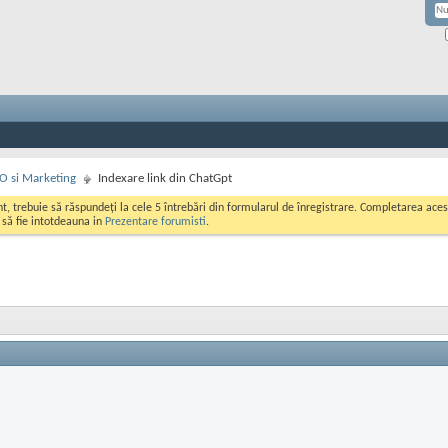
EO si Marketing
Indexare link din ChatGpt
ont, trebuie să răspundeți la cele 5 întrebări din formularul de înregistrare. Completarea a
i să fie intotdeauna in
Prezentare forumisti
.