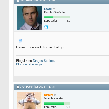
16th December 2024,
22:42
haotik
Membru SeoPedia
Reputatie:
41
Marius Cucu are linkuri in chat gpt
Blogul meu
Dragos Schiopu
Blog de tehnologie
17th December 2024,
13:54
Nichita
Super Moderator
Reputatie:
94