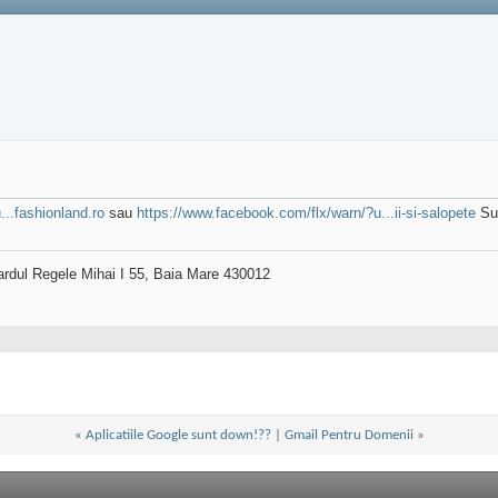
..fashionland.ro
sau
https://www.facebook.com/flx/warn/?u...ii-si-salopete
Sun
ardul Regele Mihai I 55, Baia Mare 430012
«
Aplicatiile Google sunt down!??
|
Gmail Pentru Domenii
»