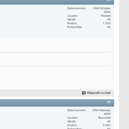
#5
Data înscrierii
24th October
2006
Locaţie
Ploiesti
Vârstă
49
Posturi
1.332
Putere Rep
41
Răspunde cu citat
#6
Data înscrierii
19th February
2009
Locaţie
Bucuresti
Vârstă
46
Posturi
3.422