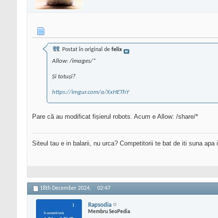
Postat în original de
felix
Allow: /images/*
Și totuși?
https://imgur.com/a/XxHEThY
Pare că au modificat fișierul robots. Acum e Allow: /share/*
Siteul tau e in balarii, nu urca? Competitorii te bat de iti suna apa
18th December 2024,
02:47
Rapsodia
Membru SeoPedia