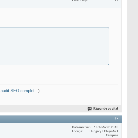
Putere Rep
94
n
audit SEO complet
. :)
Răspunde cu citat
#7
Data înscrierii
18th March 2013
Locaţie
Hungary + Chișinău +
Câmpina