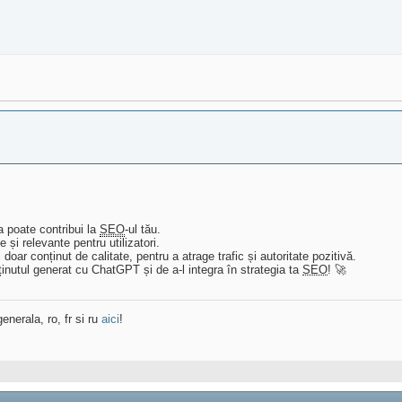
ta poate contribui la
SEO
-ul tău.
 și relevante pentru utilizatori.
 doar conținut de calitate, pentru a atrage trafic și autoritate pozitivă.
ținutul generat cu ChatGPT și de a-l integra în strategia ta
SEO
! 🚀
enerala, ro, fr si ru
aici
!