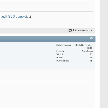
n
audit SEO complet
. :)
Răspunde cu citat
#3
Data înscrierii
30th November
2010
Locaţie
Baia Mare
Vârstă
52
Posturi
1.344
Putere Rep
45