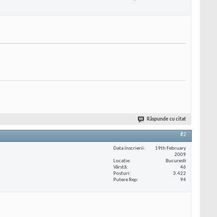
Răspunde cu citat
#2
Data înscrierii
19th February
2009
Locaţie
Bucuresti
Vârstă
46
Posturi
3.422
Putere Rep
94