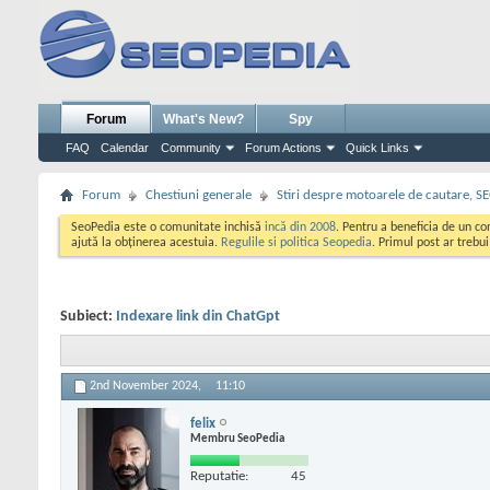
Forum
What's New?
Spy
FAQ
Calendar
Community
Forum Actions
Quick Links
Forum
Chestiuni generale
Stiri despre motoarele de cautare, S
SeoPedia este o comunitate inchisă
incă din 2008
. Pentru a beneficia de un c
ajută la obținerea acestuia.
Regulile si politica Seopedia
. Primul post ar trebu
Subiect:
Indexare link din ChatGpt
2nd November 2024,
11:10
felix
Membru SeoPedia
Reputatie:
45