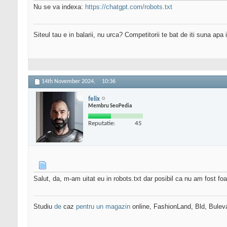
Nu se va indexa:
https://chatgpt.com/robots.txt
Siteul tau e in balarii, nu urca? Competitorii te bat de iti suna apa
14th November 2024,
10:36
felix
Membru SeoPedia
Reputatie:
45
Salut, da, m-am uitat eu in robots.txt dar posibil ca nu am fost fo
Studiu
de
caz
pentru un magazin
online, FashionLand, Bld, Bulev