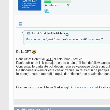
Reputatie:
33
Postat în original de
Nichita
Pare că au modificat fișierul robots. Acum e Allow: /share/*
De la GPT
Concluzie: Potențial
SEO
al link-urilor ChatGPT
Dacă publici un link partajat pe site-ul tău și îl faci dofollow, aces
Conversațiile partajate pot deveni resurse valoroase dacă sunt utile
Gestionarea link-urilor este cheia: trebuie să te asiguri că partajezi
În esență, este o metodă simplă, dar eficientă, de a valorifica con
Ofer servicii Social Media Marketing!.
Articole contra cost
Oferta g