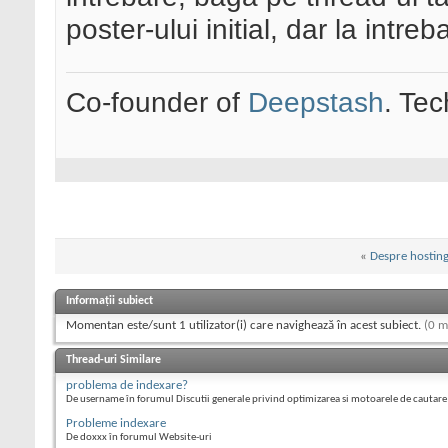
poster-ului initial, dar la intreba
Co-founder of
Deepstash
. Tec
«
Despre hosting
Informații subiect
Momentan este/sunt 1 utilizator(i) care navighează în acest subiect.
(0 m
Thread-uri Similare
problema de indexare?
De username în forumul Discutii generale privind optimizarea si motoarele de cautare
Probleme indexare
De doxxx în forumul Website-uri