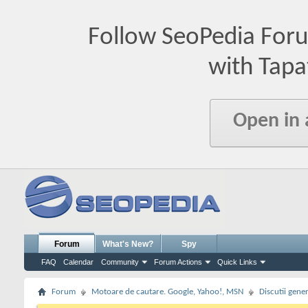
Follow SeoPedia For
with Tapa
Open in
Forum
What's New?
Spy
FAQ
Calendar
Community
Forum Actions
Quick Links
Forum
Motoare de cautare. Google, Yahoo!, MSN
Discutii gene