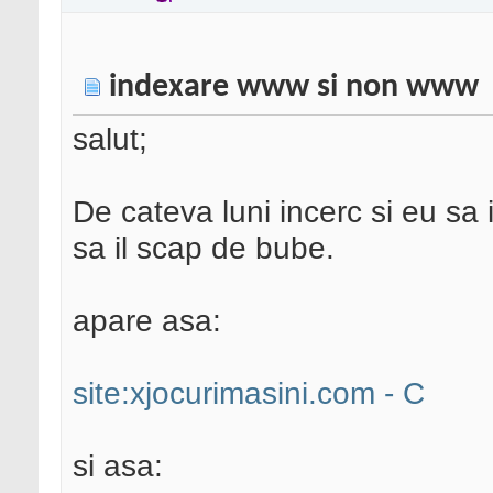
indexare www si non www
salut;
De cateva luni incerc si eu sa i
sa il scap de bube.
apare asa:
site:xjocurimasini.com - C
si asa: