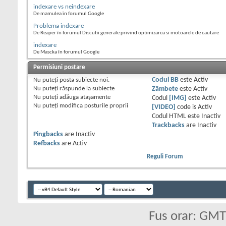
indexare vs neindexare
De mamulea în forumul Google
Problema indexare
De Reaper în forumul Discutii generale privind optimizarea si motoarele de cautare
indexare
De Mascka în forumul Google
Permisiuni postare
Nu puteţi
posta subiecte noi.
Codul BB
este
Activ
Nu puteţi
răspunde la subiecte
Zâmbete
este
Activ
Nu puteţi
adăuga ataşamente
Codul
[IMG]
este
Activ
Nu puteţi
modifica posturile proprii
[VIDEO]
code is
Activ
Codul HTML este
Inactiv
Trackbacks
are
Inactiv
Pingbacks
are
Inactiv
Refbacks
are
Activ
Reguli Forum
Fus orar: GM