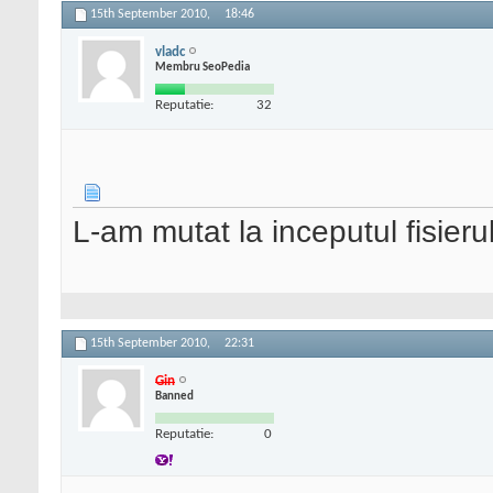
15th September 2010,
18:46
vladc
Membru SeoPedia
Reputatie:
32
L-am mutat la inceputul fisier
15th September 2010,
22:31
Gin
Banned
Reputatie:
0