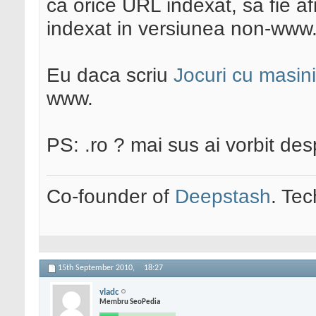
ca orice URL indexat, sa fie a
indexat in versiunea non-www
Eu daca scriu
Jocuri cu masini
www.
PS: .ro ? mai sus ai vorbit d
Co-founder of
Deepstash
. Tec
15th September 2010,
18:27
vladc
Membru SeoPedia