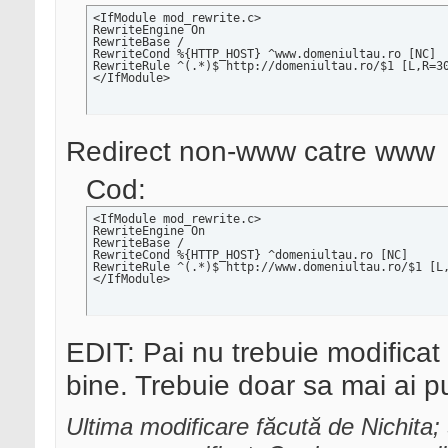
<IfModule mod_rewrite.c>

RewriteEngine On

RewriteBase /

RewriteCond %{HTTP_HOST} ^www.domeniultau.ro [NC]

RewriteRule ^(.*)$ http://domeniultau.ro/$1 [L,R=30
</IfModule>
Redirect non-www catre www
Cod:
<IfModule mod_rewrite.c>

RewriteEngine On

RewriteBase /

RewriteCond %{HTTP_HOST} ^domeniultau.ro [NC]

RewriteRule ^(.*)$ http://www.domeniultau.ro/$1 [L,
</IfModule>
EDIT: Pai nu trebuie modificat 
bine. Trebuie doar sa mai ai p
Ultima modificare făcută de Nichita