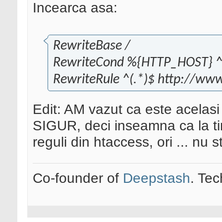
Incearca asa:
RewriteBase /
RewriteCond %{HTTP_HOST} ^
RewriteRule ^(.*)$ http://ww
Edit: AM vazut ca este acelas
SIGUR, deci inseamna ca la tin
reguli din htaccess, ori ... nu st
Co-founder of
Deepstash
. Tec